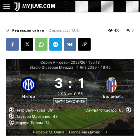
MYJUVE.COM
От
Редакция сайта
-
2 июля, 2025 13:43
400
0
Серия А - сезон 2025/26
Тур 18
|
Stadio Giuseppe Meazza
4 Янв 2026
-
19:45
|
3
:
1
2.93
0.85
xG
Интер
Болонья
МАТЧ ЗАКОНЧЕН
Петр Зелиньски
39'
Сантьяго Кастро
83'
Лаутаро Мартинес
48'
Маркус Тюрам
74'
Рефери: M. Guida
Половина матча: 1-0
|