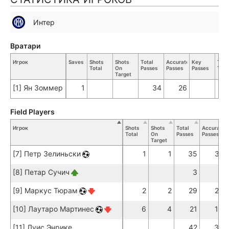
Интер
Вратари
Игрок
Saves
Shots
Shots
Total
Accurate
Key
Tack
Total
On
Passes
Passes
Passes
Tota
Target
[1] Ян Зоммер
1
34
26
Field Players
Игрок
Shots
Shots
Total
Accurate
Total
On
Passes
Passes
Target
[7] Петр Зелиньски
1
1
35
31
[8] Петар Сучич
3
2
[9] Маркус Тюрам
2
2
29
22
[10] Лаутаро Мартинес
6
4
21
18
[11] Луис Энрике
42
37