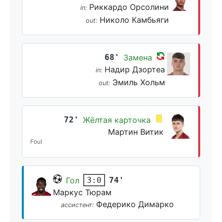
Риккардо Орсолини
in:
Николо Камбьяги
out:
68'
Замена
Надир Дзортеа
in:
Эмиль Хольм
out:
72'
Жёлтая карточка
Мартин Витик
Foul
Гол
74'
3:0
Маркус Тюрам
Федерико Димарко
ассистент: