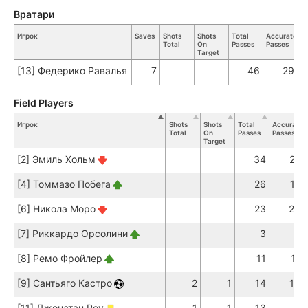
Вратари
Игрок
Saves
Shots
Shots
Total
Accurate
K
Total
On
Passes
Passes
Pa
Target
[13] Федерико Равалья
7
46
29
Field Players
Игрок
Shots
Shots
Total
Accurate
Total
On
Passes
Passes
Target
[2] Эмиль Хольм
34
27
[4] Томмазо Побега
26
17
[6] Никола Моро
23
20
[7] Риккардо Орсолини
3
2
[8] Ремо Фройлер
11
11
[9] Сантьяго Кастро
2
1
14
13
[11] Джонатан Роу
1
1
13
9