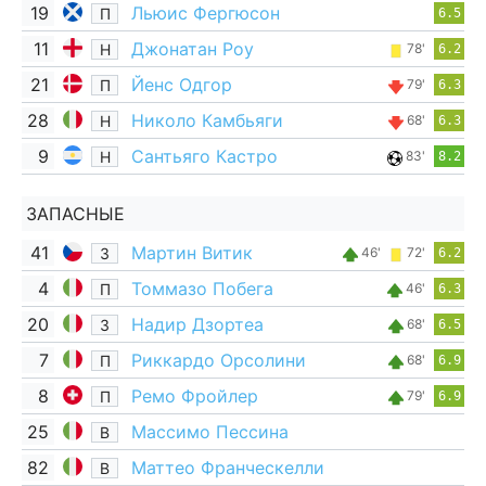
19
Льюис Фергюсон
П
6.5
11
Джонатан Роу
Н
78'
6.2
21
Йенс Одгор
П
79'
6.3
28
Николо Камбьяги
Н
68'
6.3
9
Сантьяго Кастро
Н
83'
8.2
ЗАПАСНЫЕ
41
Мартин Витик
З
46'
72'
6.2
4
Томмазо Побега
П
46'
6.3
20
Надир Дзортеа
З
68'
6.5
7
Риккардо Орсолини
П
68'
6.9
8
Ремо Фройлер
П
79'
6.9
25
Массимо Пессина
В
82
Маттео Франческелли
В