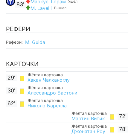
Маркус Тюрам
Ушёл
83'
M. Lavelli
Вышел
РЕФЕРИ
M. Guida
Рефери:
КАРТОЧКИ
Жёлтая карточка
29'
Хакан Чалханоглу
Жёлтая карточка
30'
Алессандро Бастони
Жёлтая карточка
62'
Николо Барелла
Жёлтая карточка
72'
Мартин Витик
Жёлтая карточка
78'
Джонатан Роу