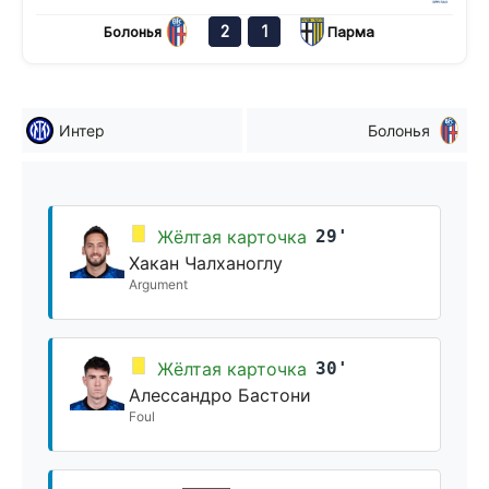
2
1
Болонья
Парма
Интер
Болонья
Жёлтая карточка
29'
Хакан Чалханоглу
Argument
Жёлтая карточка
30'
Алессандро Бастони
Foul