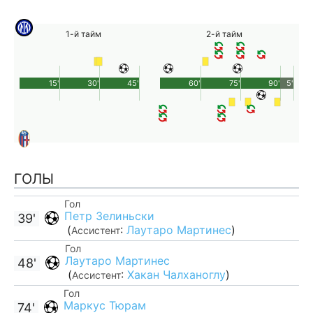
1-й тайм
2-й тайм
15'
30'
45'
60'
75'
90'
5'
ГОЛЫ
Гол
Петр Зелиньски
39'
(
:
Лаутаро Мартинес
)
Ассистент
Гол
Лаутаро Мартинес
48'
(
:
Хакан Чалханоглу
)
Ассистент
Гол
Маркус Тюрам
74'