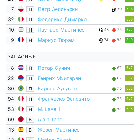
7
Петр Зелиньски
П
39'
7.6
32
Федерико Димарко
П
6.6
10
Лаутаро Мартинес
Н
48'
75'
8.7
9
Маркус Тюрам
Н
74'
83'
8.9
ЗАПАСНЫЕ
8
Петар Сучич
П
67'
6.7
22
Генрих Мхитарян
П
67'
6.2
30
Карлос Аугусто
П
75'
6.2
94
Франческо Эспозито
Н
75'
6.7
53
M. Lavelli
Н
83'
6.5
60
Alain Taho
В
13
Жозеп Мартинес
В