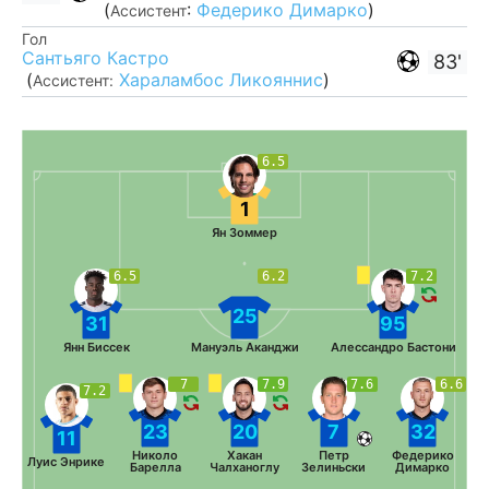
(
:
Федерико Димарко
)
Ассистент
Гол
Сантьяго Кастро
83'
(
Хараламбос Ликояннис
)
Ассистент:
6.5
1
Ян Зоммер
6.5
6.2
7.2
25
31
95
Янн Биссек
Мануэль Аканджи
Алессандро Бастони
7
7.9
7.6
6.6
7.2
23
20
7
32
11
Николо
Хакан
Петр
Федерико
Луис Энрике
Барелла
Чалханоглу
Зелиньски
Димарко