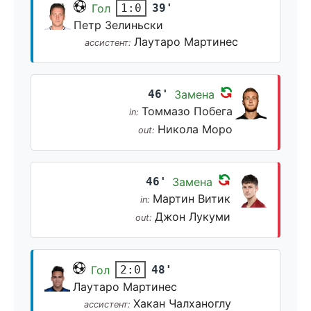
Гол
39'
1:0
Петр Зелиньски
Лаутаро Мартинес
ассистент:
46'
Замена
Томмазо Побега
in:
Никола Моро
out:
46'
Замена
Мартин Витик
in:
Джон Лукуми
out:
Гол
48'
2:0
Лаутаро Мартинес
Хакан Чалханоглу
ассистент: