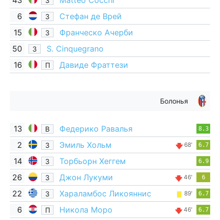
43
Matteo Cocchi
З
6
Стефан де Врей
З
15
Франческо Ачерби
З
50
S. Cinquegrano
З
16
Давиде Фраттези
П
Болонья
13
Федерико Равалья
В
8.3
2
Эмиль Хольм
З
68'
6.7
14
Торбьорн Хеггем
З
6.9
26
Джон Лукуми
З
46'
6
22
Хараламбос Ликояннис
З
89'
6.7
6
Никола Моро
П
46'
6.7