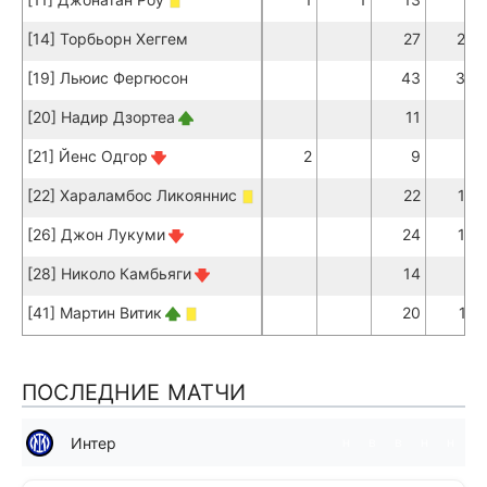
[14] Торбьорн Хеггем
27
26
[19] Льюис Фергюсон
43
38
[20] Надир Дзортеа
11
8
[21] Йенс Одгор
2
9
5
[22] Хараламбос Ликояннис
22
16
[26] Джон Лукуми
24
19
[28] Николо Камбьяги
14
9
[41] Мартин Витик
20
17
ПОСЛЕДНИЕ МАТЧИ
Интер
н
в
в
н
н