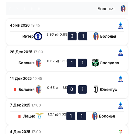
Болонья
п
н
в
в
н
4 Янв 2026
19:45
2.93
0.85
xG
3
1
Интер
Болонья
28 Дек 2025
17:00
0.87
1.39
xG
1
1
Болонья
Сассуоло
14 Дек 2025
19:45
0.65
1.65
xG
0
1
Болонья
Ювентус
7 Дек 2025
17:00
1.27
1.02
xG
1
1
Лацио
Болонья
4 Дек 2025
17:00