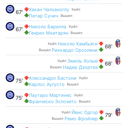
Хакан Чалханоглу
Ушёл
67'
Петар Сучич
Вышел
Николо Барелла
Ушёл
67'
Генрих Мхитарян
Вышел
Николо Камбьяги
Ушёл
68'
Риккардо Орсолини
Вышел
Эмиль Хольм
Ушёл
68'
Надир Дзортеа
Вышел
Алессандро Бастони
Ушёл
75'
Карлос Аугусто
Вышел
Лаутаро Мартинес
Ушёл
75'
Франческо Эспозито
Вышел
Йенс Одгор
Ушёл
79'
Ремо Фройлер
Вышел