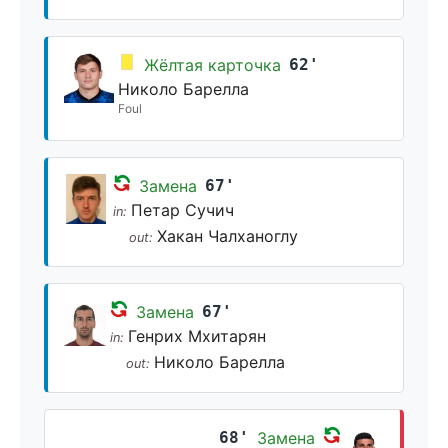
Жёлтая карточка
62'
Николо Барелла
Foul
Замена
67'
Петар Сучич
in:
Хакан Чалханоглу
out:
Замена
67'
Генрих Мхитарян
in:
Николо Барелла
out:
68'
Замена