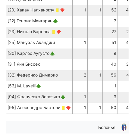
[20] Хакан Чалханоглу
1
1
52
48
[22] Генрих Мхитарян
7
5
[23] Николо Барелла
27
23
[25] Мануэль Аканджи
1
51
43
[30] Карлос Аугусто
9
8
[31] Янн Биссек
40
35
[32] Федерико Димарко
2
1
56
42
[53] M. Lavelli
1
1
[94] Франческо Эспозито
1
3
3
[95] Алессандро Бастони
1
1
50
48
Болонья