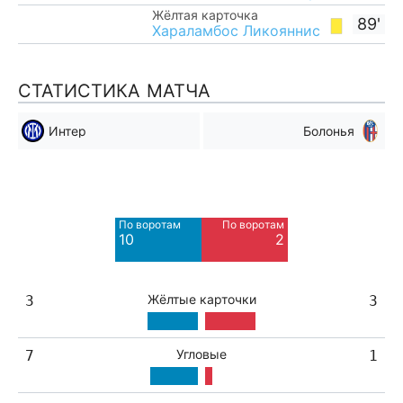
Жёлтая карточка
89'
Хараламбос Ликояннис
СТАТИСТИКА МАТЧА
Интер
Болонья
Мимо ворот
Мимо ворот
5
4
По воротам
По воротам
Blocked
Blocked
10
2
4
1
Жёлтые карточки
3
3
Угловые
7
1