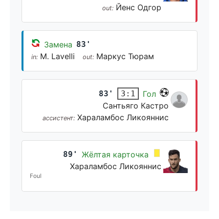
Йенс Одгор
out:
Замена
83'
M. Lavelli
Маркус Тюрам
in:
out:
83'
Гол
3:1
Сантьяго Кастро
Хараламбос Ликояннис
ассистент:
89'
Жёлтая карточка
Хараламбос Ликояннис
Foul