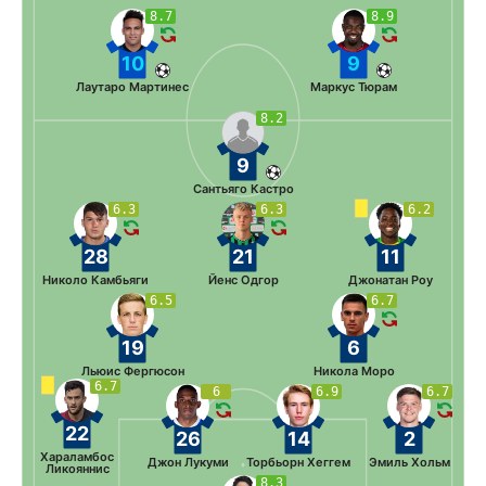
8.7
8.9
10
9
Лаутаро Мартинес
Маркус Тюрам
8.2
9
Сантьяго Кастро
6.3
6.3
6.2
28
21
11
Николо Камбьяги
Йенс Одгор
Джонатан Роу
6.5
6.7
19
6
Льюис Фергюсон
Никола Моро
6.7
6
6.9
6.7
22
26
14
2
Хараламбос
Джон Лукуми
Торбьорн Хеггем
Эмиль Хольм
Ликояннис
8.3