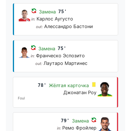
Замена
75'
Карлос Аугусто
in:
Алессандро Бастони
out:
Замена
75'
Франческо Эспозито
in:
Лаутаро Мартинес
out:
78'
Жёлтая карточка
Джонатан Роу
Foul
79'
Замена
Ремо Фройлер
in: