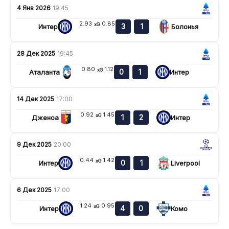
4 Янв 2026
19:45
2.93
0.85
xG
3
1
Интер
Болонья
28 Дек 2025
19:45
0.80
1.12
xG
0
1
Аталанта
Интер
14 Дек 2025
17:00
0.92
1.45
xG
1
2
Дженоа
Интер
9 Дек 2025
20:00
0.44
1.42
xG
0
1
Интер
Liverpool
6 Дек 2025
17:00
1.24
0.95
xG
4
0
Интер
Комо