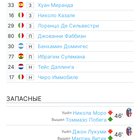
33
Хуан Миранда
З
16
Николо Казале
З
29
Лоренцо Де Сильвестри
З
80
Джованни Фаббиан
П
30
Бенхамин Домингес
Н
77
Ибрагим Сулемана
П
24
Тейс Даллинга
Н
17
Чиро Иммобиле
Н
ЗАПАСНЫЕ
Никола Моро
Ушёл
46'
Томмазо Побега
Вышел
Джон Лукуми
Ушёл
46'
Мартин Витик
Вышел