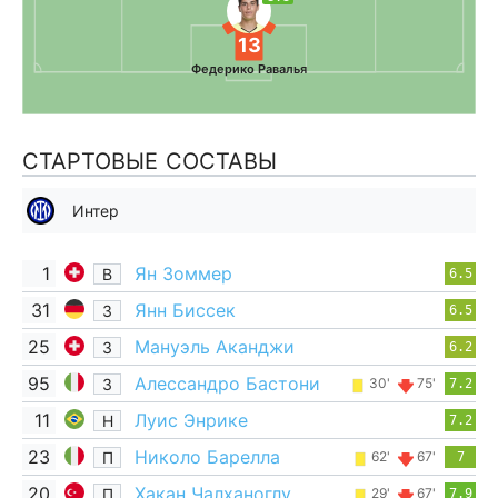
13
Федерико Равалья
СТАРТОВЫЕ СОСТАВЫ
Интер
1
Ян Зоммер
В
6.5
31
Янн Биссек
З
6.5
25
Мануэль Аканджи
З
6.2
95
Алессандро Бастони
З
30'
75'
7.2
11
Луис Энрике
Н
7.2
23
Николо Барелла
П
62'
67'
7
20
Хакан Чалханоглу
П
29'
67'
7.9