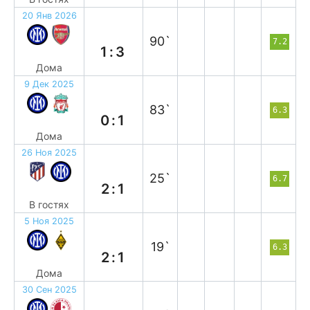
20 Янв 2026
п
90`
7.2
1:3
Дома
9 Дек 2025
п
83`
6.3
0:1
Дома
26 Ноя 2025
п
25`
6.7
2:1
В гостях
5 Ноя 2025
в
19`
6.3
2:1
Дома
30 Сен 2025
в