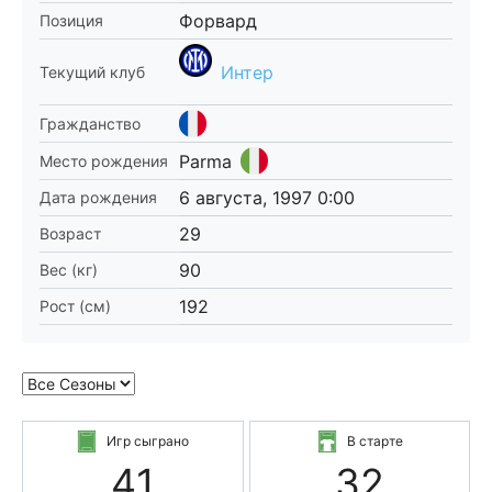
Форвард
Позиция
Интер
Текущий клуб
Гражданство
Parma
Место рождения
6 августа, 1997 0:00
Дата рождения
29
Возраст
90
Вес (кг)
192
Рост (см)
Игр сыграно
В старте
41
32