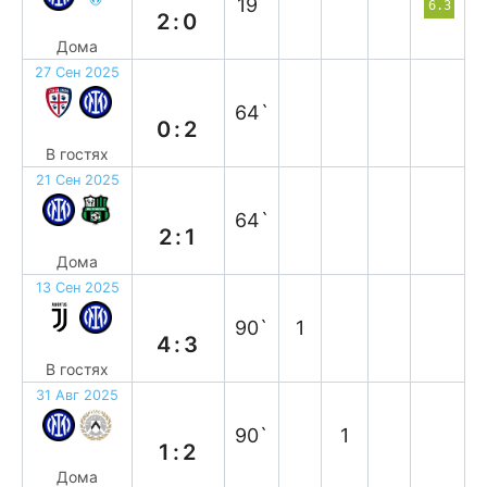
19`
6.3
2:0
Дома
27 Сен 2025
в
64`
0:2
В гостях
21 Сен 2025
в
64`
2:1
Дома
13 Сен 2025
п
90`
1
4:3
В гостях
31 Авг 2025
п
90`
1
1:2
Дома