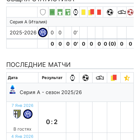
Серия А (Италия)
2025-2026
0
0
0′
0
0
0
0′
0
0
0
0 (0)
0
0
ПОСЛЕДНИЕ МАТЧИ
Дата
Результат
Серия А - сезон 2025/26
7 Янв 2026
в
0:2
В гостях
4 Янв 2026