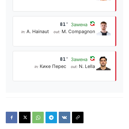
81'
Замена
A. Hainaut
M. Compagnon
in:
out:
81'
Замена
Кике Перес
N. Lella
in:
out: