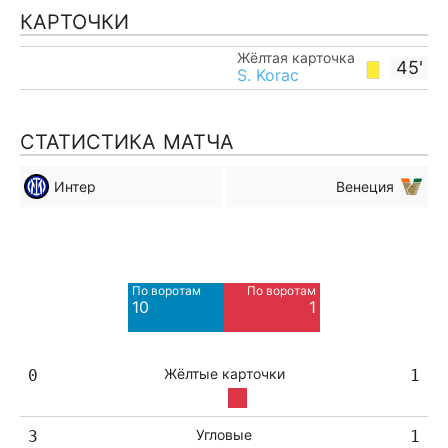
КАРТОЧКИ
Жёлтая карточка
45'
S. Korac
СТАТИСТИКА МАТЧА
Интер
Венеция
Мимо ворот
Мимо ворот
4
4
По воротам
По воротам
Blocked
Blocked
10
1
5
3
Жёлтые карточки
0
1
Угловые
3
1