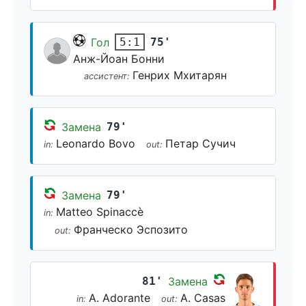
Гол
75'
5:1
Анж-Йоан Бонни
Генрих Мхитарян
ассистент:
Замена
79'
Leonardo Bovo
Петар Сучич
in:
out:
Замена
79'
Matteo Spinaccè
in:
Франческо Эспозито
out:
81'
Замена
A. Adorante
A. Casas
in:
out: