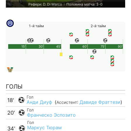
Рефери: D. Di Marco
Половина матча: 3-0
|
1-й тайм
2-й тайм
15'
30'
45'
60'
75'
90'
ГОЛЫ
Гол
18'
Анди Диуф
(
:
Давиде Фраттези
)
Ассистент
Гол
20'
Франческо Эспозито
Гол
Маркус Тюрам
34'