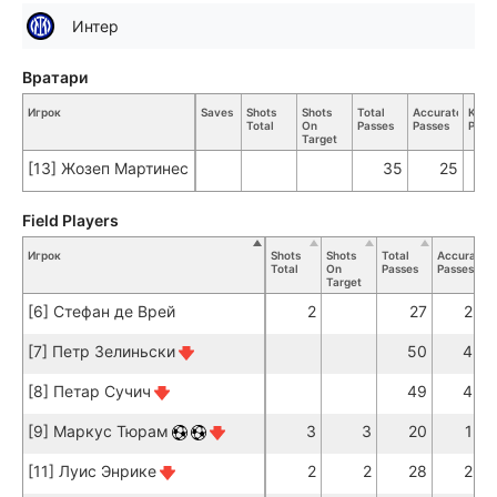
Интер
Вратари
Игрок
Saves
Shots
Shots
Total
Accurate
Key
Total
On
Passes
Passes
Pass
Target
[13] Жозеп Мартинес
35
25
Field Players
Игрок
Shots
Shots
Total
Accurate
Total
On
Passes
Passes
Target
[6] Стефан де Врей
2
27
25
[7] Петр Зелиньски
50
45
[8] Петар Сучич
49
45
[9] Маркус Тюрам
3
3
20
15
[11] Луис Энрике
2
2
28
26