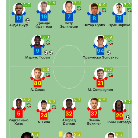
7.9
7.3
8.7
6.9
7.9
16
7
17
8
11
Давиде
Петр
Анди Диуф
Петар Сучич
Луис Энрике
Фраттези
Зелиньски
8.3
6.9
9
94
Маркус Тюрам
Франческо Эспозито
6.3
7.2
80
21
A. Casas
M. Compagnon
6.2
6.7
6.5
6.2
7.7
5
32
37
24
20
Ридгесиано
Алфред
Эмиль
N. Lella
Ричи Саградо
Хапс
Данкан
Бохинен
6.2
5.2
6.3