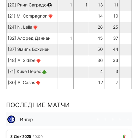
[20] Ричи Саградо
1
1
13
11
1
[21] M. Compagnon
14
10
[24] N. Lella
28
25
[32] Алфред Данкан
1
45
37
1
[37] Эмиль Бохинен
50
44
1
[48] A. Sidibe
36
33
[71] Кике Перес
4
3
[80] A. Casas
12
7
ПОСЛЕДНИЕ МАТЧИ
Интер
н
в
в
н
н
3 Дек 2025
20:00