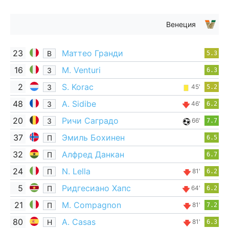
Венеция
23
Маттео Гранди
В
5.3
16
M. Venturi
З
6.3
2
S. Korac
З
45'
5.2
48
A. Sidibe
З
46'
6.2
20
Ричи Саградо
З
66'
7.7
37
Эмиль Бохинен
П
6.5
32
Алфред Данкан
П
6.7
24
N. Lella
П
81'
6.2
5
Ридгесиано Хапс
П
64'
6.2
21
M. Compagnon
П
81'
7.2
80
A. Casas
Н
81'
6.3