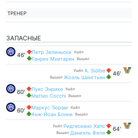
ТРЕНЕР
ЗАПАСНЫЕ
Петр Зелиньски
Ушёл
46'
Генрих Мхитарян
Вышел
A. Sidibe
Ушёл
46'
Жоэль Шингтьен
Вышел
Луис Энрике
Ушёл
60'
Matteo Cocchi
Вышел
Маркус Тюрам
Ушёл
60'
Анж-Йоан Бонни
Вышел
Ридгесиано Хапс
Ушёл
64'
Даниэль Филя
Вышел