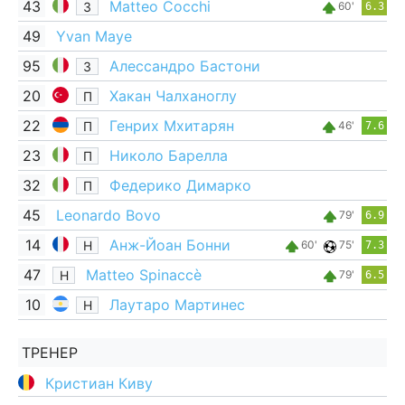
43
Matteo Cocchi
З
60'
6.3
49
Yvan Maye
95
Алессандро Бастони
З
20
Хакан Чалханоглу
П
22
Генрих Мхитарян
П
46'
7.6
23
Николо Барелла
П
32
Федерико Димарко
П
45
Leonardo Bovo
79'
6.9
14
Анж-Йоан Бонни
Н
60'
75'
7.3
47
Matteo Spinaccè
Н
79'
6.5
10
Лаутаро Мартинес
Н
ТРЕНЕР
Кристиан Киву