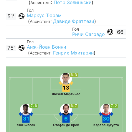
(
:
Петр Зелиньски
)
Ассистент
Гол
Маркус Тюрам
51'
(
:
Давиде Фраттези
)
Ассистент
Гол
66'
Ричи Саградо
Гол
Анж-Йоан Бонни
75'
(
:
Генрих Мхитарян
)
Ассистент
6.3
13
Жозеп Мартинес
7.6
6.7
7.2
31
6
30
Янн Биссек
Стефан де Врей
Карлос Аугусто