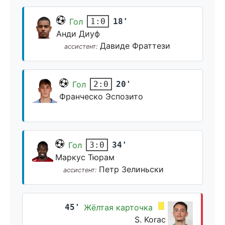
Гол
18'
1:0
Анди Диуф
Давиде Фраттези
ассистент:
Гол
20'
2:0
Франческо Эспозито
Гол
34'
3:0
Маркус Тюрам
Петр Зелиньски
ассистент:
45'
Жёлтая карточка
S. Korac