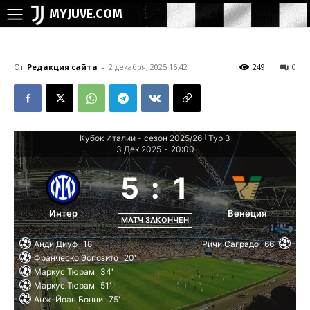
MYJUVE.COM
От
Редакция сайта
-
2 декабря, 2025 16:42
249
0
Кубок Италии - сезон 2025/26
Тур 3
|
3 Дек 2025
-
20:00
5
:
1
Интер
Венеция
МАТЧ ЗАКОНЧЕН
Анди Диуф
18'
Ричи Саградо
66'
Франческо Эспозито
20'
Маркус Тюрам
34'
Маркус Тюрам
51'
Анж-Йоан Бонни
75'