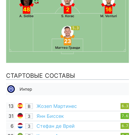
48
2
16
A. Sidibe
S. Korac
M. Venturi
5.3
23
Маттео Гранди
СТАРТОВЫЕ СОСТАВЫ
Интер
13
Жозеп Мартинес
В
6.3
31
Янн Биссек
З
7.6
6
Стефан де Врей
З
6.7