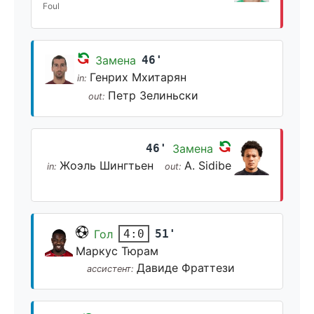
Foul
Замена
46'
Генрих Мхитарян
in:
Петр Зелиньски
out:
46'
Замена
Жоэль Шингтьен
A. Sidibe
in:
out:
Гол
51'
4:0
Маркус Тюрам
Давиде Фраттези
ассистент: