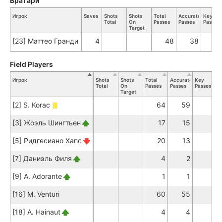
Вратари
Игрок
Saves
Shots
Shots
Total
Accurate
Key
Total
On
Passes
Passes
Passes
Target
[23] Маттео Гранди
4
48
38
Field Players
Игрок
Shots
Shots
Total
Accurate
Key
Total
On
Passes
Passes
Passes
T
Target
[2] S. Korac
64
59
[3] Жоэль Шингтьен
17
15
[5] Ридгесиано Хапс
20
13
[7] Даниэль Филя
4
2
[9] A. Adorante
1
1
[16] M. Venturi
60
55
[18] A. Hainaut
4
4