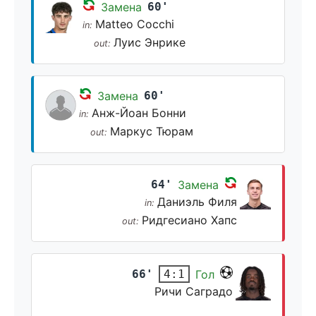
Замена
60'
Matteo Cocchi
in:
Луис Энрике
out:
Замена
60'
Анж-Йоан Бонни
in:
Маркус Тюрам
out:
64'
Замена
Даниэль Филя
in:
Ридгесиано Хапс
out:
66'
Гол
4:1
Ричи Саградо