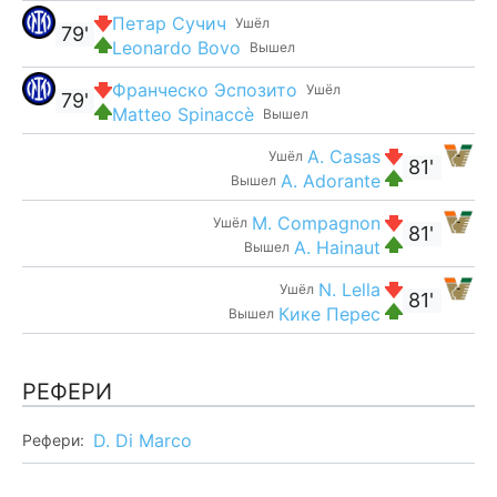
Петар Сучич
Ушёл
79'
Leonardo Bovo
Вышел
Франческо Эспозито
Ушёл
79'
Matteo Spinaccè
Вышел
A. Casas
Ушёл
81'
A. Adorante
Вышел
M. Compagnon
Ушёл
81'
A. Hainaut
Вышел
N. Lella
Ушёл
81'
Кике Перес
Вышел
РЕФЕРИ
D. Di Marco
Рефери: