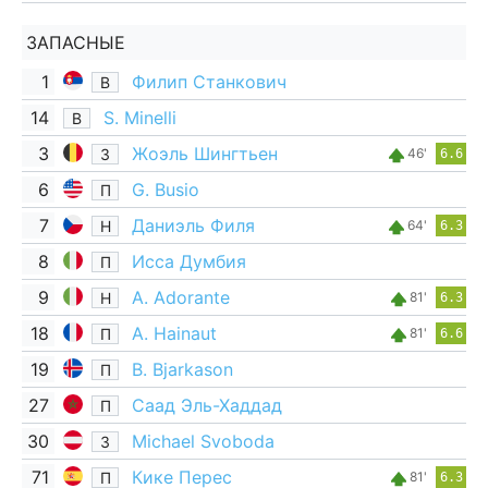
ЗАПАСНЫЕ
1
Филип Станкович
В
14
S. Minelli
В
3
Жоэль Шингтьен
З
46'
6.6
6
G. Busio
П
7
Даниэль Филя
Н
64'
6.3
8
Исса Думбия
П
9
A. Adorante
Н
81'
6.3
18
A. Hainaut
П
81'
6.6
19
B. Bjarkason
П
27
Саад Эль-Хаддад
П
30
Michael Svoboda
З
71
Кике Перес
П
81'
6.3