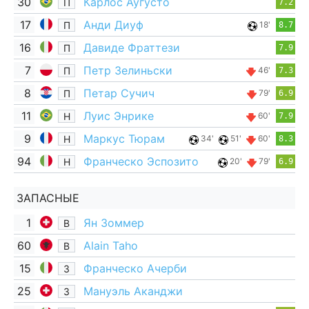
30
Карлос Аугусто
П
7.2
17
Анди Диуф
П
18'
8.7
16
Давиде Фраттези
П
7.9
7
Петр Зелиньски
П
46'
7.3
8
Петар Сучич
П
79'
6.9
11
Луис Энрике
Н
60'
7.9
9
Маркус Тюрам
Н
34'
51'
60'
8.3
94
Франческо Эспозито
Н
20'
79'
6.9
ЗАПАСНЫЕ
1
Ян Зоммер
В
60
Alain Taho
В
15
Франческо Ачерби
З
25
Мануэль Аканджи
З