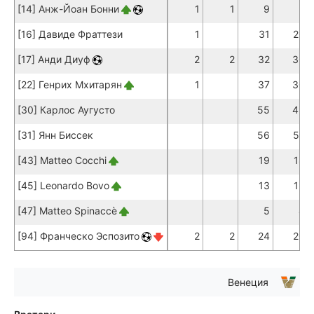
[14] Анж-Йоан Бонни
1
1
9
7
[16] Давиде Фраттези
1
31
26
[17] Анди Диуф
2
2
32
30
[22] Генрих Мхитарян
1
37
30
[30] Карлос Аугусто
55
49
[31] Янн Биссек
56
52
[43] Matteo Cocchi
19
18
[45] Leonardo Bovo
13
13
[47] Matteo Spinaccè
5
4
[94] Франческо Эспозито
2
2
24
20
Венеция