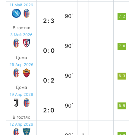
11 Май 2026
в
90`
7.2
2:3
В гостях
3 Май 2026
н
90`
7.0
0:0
Дома
25 Апр 2026
п
90`
6.3
0:2
Дома
19 Апр 2026
п
90`
6.9
2:0
В гостях
12 Апр 2026
в