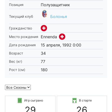
Полузащитник
Позиция
Болонья
Текущий клуб
Гражданство
Ennenda
Место рождения
15 апреля, 1992 0:00
Дата рождения
34
Возраст
77
Вес (кг)
180
Рост (см)
Игр сыграно
В старте
29
26