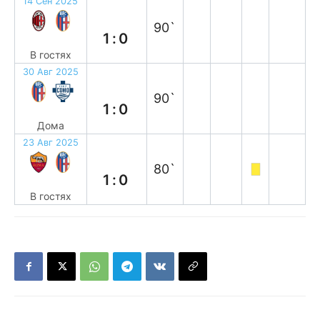
14 Сен 2025
п
90`
1:0
В гостях
30 Авг 2025
в
90`
1:0
Дома
23 Авг 2025
п
80`
1:0
В гостях