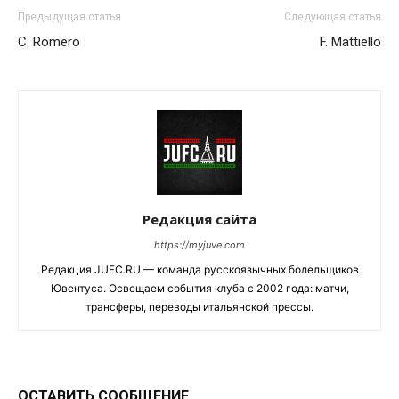
Предыдущая статья
Следующая статья
C. Romero
F. Mattiello
Редакция сайта
https://myjuve.com
Редакция JUFC.RU — команда русскоязычных болельщиков
Ювентуса. Освещаем события клуба с 2002 года: матчи,
трансферы, переводы итальянской прессы.
ОСТАВИТЬ СООБЩЕНИЕ