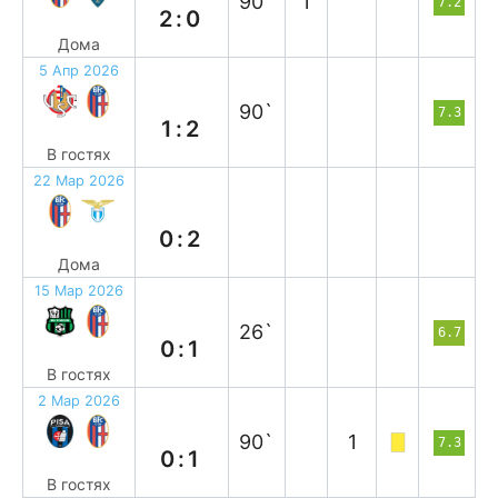
90`
1
7.2
2:0
Дома
5 Апр 2026
в
90`
7.3
1:2
В гостях
22 Мар 2026
п
0:2
Дома
15 Мар 2026
в
26`
6.7
0:1
В гостях
2 Мар 2026
в
90`
1
7.3
0:1
В гостях