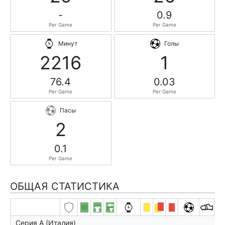
-
0.9
Per Game
Per Game
Минут
Голы
2216
1
76.4
0.03
Per Game
Per Game
Пасы
2
0.1
Per Game
ОБЩАЯ СТАТИСТИКА
Серия А (Италия)