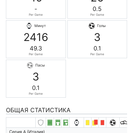
-
0.5
Per Game
Per Game
Минут
Голы
2416
3
49.3
0.1
Per Game
Per Game
Пасы
3
0.1
Per Game
ОБЩАЯ СТАТИСТИКА
Серия А (Италия)