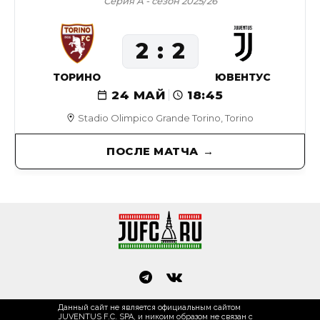
Серия А - сезон 2025/26
2
2
ТОРИНО
ЮВЕНТУС
24 МАЙ
18:45
Stadio Olimpico Grande Torino, Torino
ПОСЛЕ МАТЧА
Данный сайт не является официальным сайтом
JUVENTUS F.C. SPA, и никоим образом не связан с