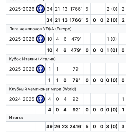
2025-2026
34
21
13
1766′
5
2 (0)
2
34
21
13
1766′
5
0
0
2 (0)
2
Лига чемпионов УЕФА (Europe)
2025-2026
10
4
6
479′
1 (0)
10
4
6
479′
0
0
0
1 (0)
0
Кубок Италии (Италия)
2025-2026
1
1
79′
1
1
0
79′
0
0
0
0 (0)
0
Клубный чемпионат мира (World)
2024-2025
4
0
4
92′
1
4
0
4
92′
0
0
0
0 (0)
1
Итого:
49
26
23
2416′
5
0
0
3 (0)
3