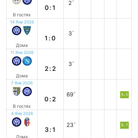
2`
0:1
В гостях
14 Янв 2026
в
3`
1:0
Дома
11 Янв 2026
н
3`
2:2
Дома
7 Янв 2026
в
69`
6.5
0:2
В гостях
4 Янв 2026
в
23`
6.7
3:1
Дома