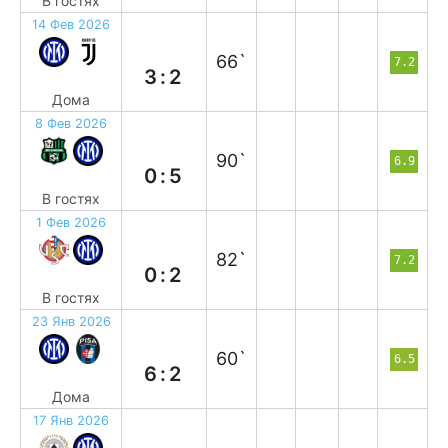
В гостях
14 Фев 2026
в
66`
7.2
3:2
Дома
8 Фев 2026
в
90`
6.9
0:5
В гостях
1 Фев 2026
в
82`
7.2
0:2
В гостях
23 Янв 2026
в
60`
6.5
6:2
Дома
17 Янв 2026
в