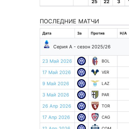
25
22
3
ПОСЛЕДНИЕ МАТЧИ
Дата
За
Против
H/A
Серия А - сезон 2025/26
23 Май 2026
BOL
17 Май 2026
VER
9 Май 2026
LAZ
3 Май 2026
PAR
26 Апр 2026
TOR
17 Апр 2026
CAG
12 Апр 2026
COM