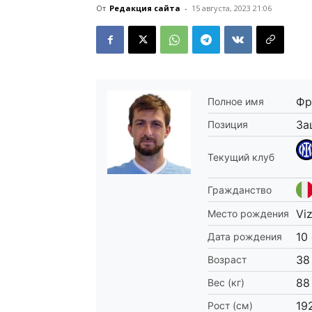
От
Редакция сайта
-
15 августа, 2023 21:06
Фр
Полное имя
За
Позиция
Текущий клуб
Гражданство
Vi
Место рождения
10
Дата рождения
38
Возраст
88
Вес (кг)
19
Рост (см)