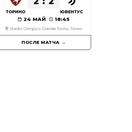
2
2
ТОРИНО
ЮВЕНТУС
24 МАЙ
18:45
Stadio Olimpico Grande Torino, Torino
ПОСЛЕ МАТЧА