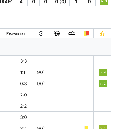
1949′
4
0
0
0 (0)
1
0
6.9
Результат
н
3:3
н
1:1
90`
6.9
в
0:3
90`
7.2
в
2:0
н
2:2
в
3:0
в
3:4
90`
6.2