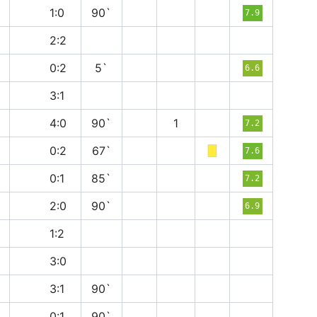
в
1:0
90`
7.9
н
2:2
в
0:2
5`
6.6
в
3:1
в
4:0
90`
1
7.2
в
0:2
67`
7.6
п
0:1
85`
7.2
в
2:0
90`
6.9
в
1:2
в
3:0
п
3:1
90`
в
0:1
90`