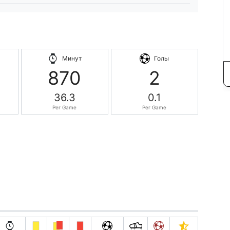
Минут
Голы
870
2
36.3
0.1
Per Game
Per Game