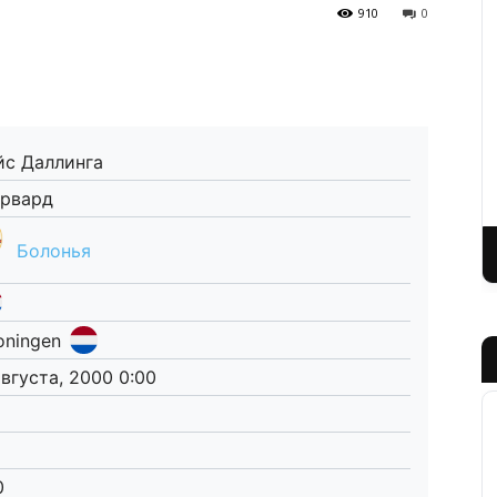
910
0
йс Даллинга
рвард
Болонья
oningen
августа, 2000 0:00
0