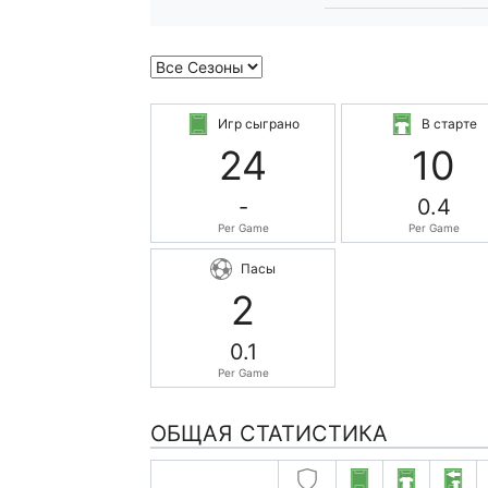
Игр сыграно
В старте
24
10
-
0.4
Per Game
Per Game
Пасы
2
0.1
Per Game
ОБЩАЯ СТАТИСТИКА