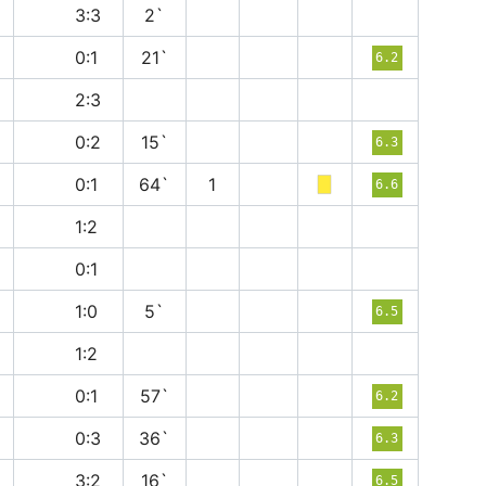
н
3:3
2`
в
0:1
21`
6.2
в
2:3
п
0:2
15`
6.3
в
0:1
64`
1
6.6
п
1:2
в
0:1
в
1:0
5`
6.5
в
1:2
п
0:1
57`
6.2
п
0:3
36`
6.3
п
3:2
16`
6.5