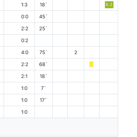
в
1:3
18`
6.2
н
0:0
45`
н
2:2
25`
в
0:2
в
4:0
75`
2
н
2:2
68`
в
2:1
18`
п
1:0
7`
в
1:0
17`
п
1:0