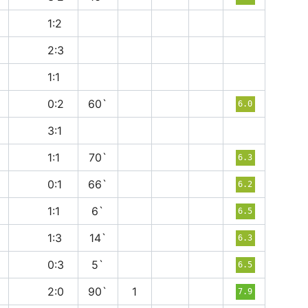
п
1:2
в
2:3
н
1:1
п
0:2
60`
6.0
п
3:1
н
1:1
70`
6.3
п
0:1
66`
6.2
н
1:1
6`
6.5
п
1:3
14`
6.3
в
0:3
5`
6.5
в
2:0
90`
1
7.9