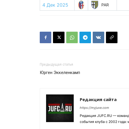
4 Дек 2025
PAR
Предыдущая статья
Юрген Эккеленкамп
Редакция сайта
https://myjuve.com
Редакция JUFC.RU — коман
события клуба с 2002 года: