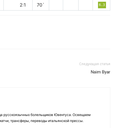
в
2:1
70`
6.3
Следующая статья
Naïm Byar
да русскоязычных болельщиков Ювентуса. Освещаем
 матчи, трансферы, переводы итальянской прессы.