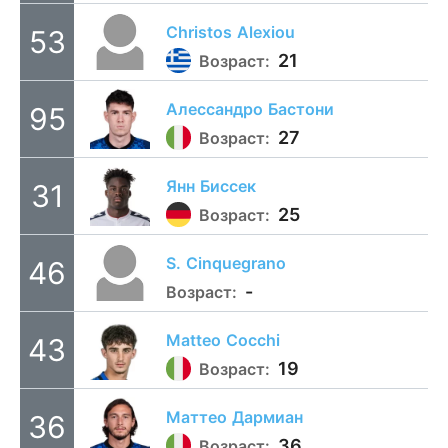
Christos
Alexiou
53
21
Возраст:
Алессандро
Бастони
95
27
Возраст:
Янн
Биссек
31
25
Возраст:
S.
Cinquegrano
46
-
Возраст:
Matteo
Cocchi
43
19
Возраст:
Маттео
Дармиан
36
36
Возраст: