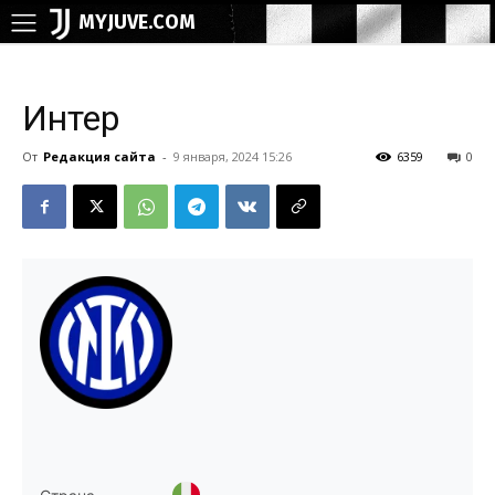
MYJUVE.COM
Интер
От
Редакция сайта
-
9 января, 2024 15:26
6359
0