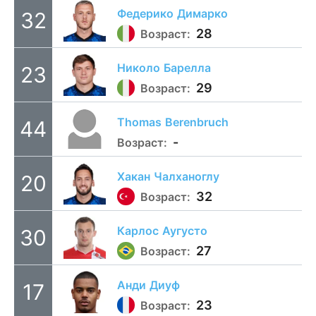
Федерико
Димарко
32
28
Возраст:
Николо
Барелла
23
29
Возраст:
Thomas
Berenbruch
44
-
Возраст:
Хакан
Чалханоглу
20
32
Возраст:
Карлос
Аугусто
30
27
Возраст:
Анди
Диуф
17
23
Возраст: