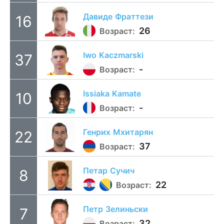
Давиде
Фраттези
16
26
Возраст:
Iwo
Kaczmarski
37
-
Возраст:
Issiaka
Kamate
10
-
Возраст:
Генрих
Мхитарян
22
37
Возраст:
Петар
Сучич
8
22
Возраст:
Петр
Зелиньски
7
32
Возраст: