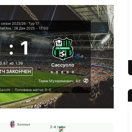
 сезон 2025/26
Тур 17
|
all'Ara
28 Дек 2025
-
17:00
|
1
:
1
0.87
1.39
xG
Сассуоло
ТЧ ЗАКОНЧЕН
Н
П
В
Н
П
Тарик Мухаремович
63'
Sacchi
Половина матча: 0-0
|
Болонья
2-й тайм