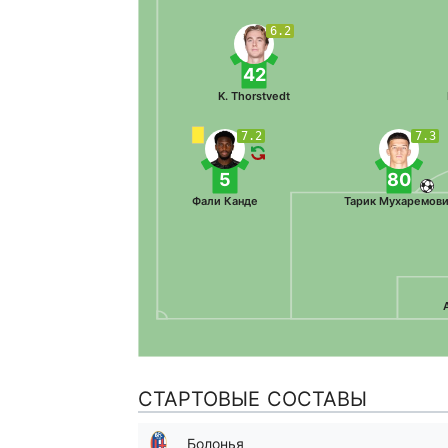
6.2
42
K. Thorstvedt
7.2
7.3
5
80
Фали Канде
Тарик Мухаремови
СТАРТОВЫЕ СОСТАВЫ
Болонья