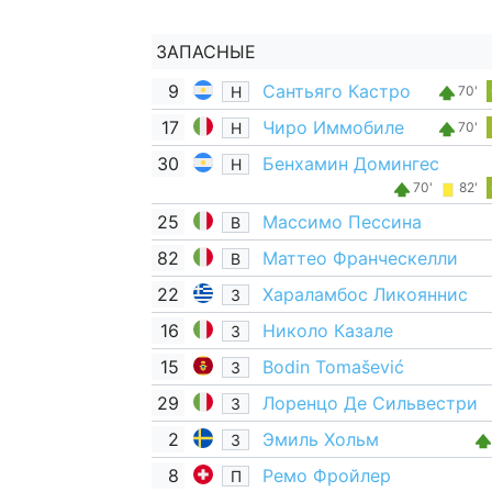
ЗАПАСНЫЕ
9
Сантьяго Кастро
Н
70'
17
Чиро Иммобиле
Н
70'
30
Бенхамин Домингес
Н
70'
82'
25
Массимо Пессина
В
82
Маттео Франческелли
В
22
Хараламбос Ликояннис
З
16
Николо Казале
З
15
Bodin Tomašević
З
29
Лоренцо Де Сильвестри
З
2
Эмиль Хольм
З
8
Ремо Фройлер
П