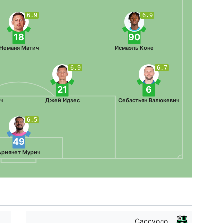
6.9
6.9
18
90
Неманя Матич
Исмаэль Коне
6.9
6.7
21
6
ч
Джей Идзес
Себастьян Валюкевич
6.5
49
Ариянет Мурич
Сассуоло