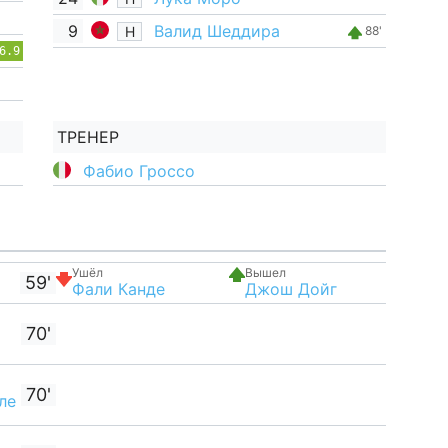
9
Валид Шеддира
Н
88'
6.9
ТРЕНЕР
Фабио Гроссо
Ушёл
Вышел
59'
Фали Канде
Джош Дойг
70'
70'
ле