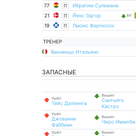
77
Ибрагим Сулемана
П
21
Йенс Одгор
П
84'
19
Льюис Фергюсон
П
ТРЕНЕР
Винченцо Итальяно
ЗАПАСНЫЕ
Вышел
Ушёл
Сантьяго
Тейс Даллинга
Кастро
Ушёл
Вышел
Джованни
Чиро Иммоби
Фаббиан
Ушёл
Вышел