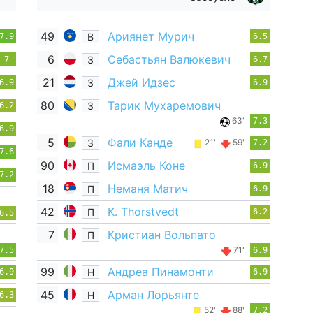
49
Ариянет Мурич
В
7.9
6.5
6
Себастьян Валюкевич
З
7
6.7
21
Джей Идзес
З
6.9
6.9
80
Тарик Мухаремович
З
6.2
63'
7.3
6.9
5
Фали Канде
З
21'
59'
7.2
7.6
90
Исмаэль Коне
П
6.9
7.2
18
Неманя Матич
П
6.9
42
K. Thorstvedt
П
6.2
6.5
7
Кристиан Вольпато
П
71'
7.5
6.9
99
Андреа Пинамонти
Н
6.9
6.9
45
Арман Лорьянте
Н
6.3
52'
88'
7.2