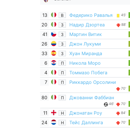
13
Федерико Равалья
В
45'
20
Надир Дзортеа
З
88'
41
Мартин Витик
З
26
Джон Лукуми
З
33
Хуан Миранда
З
6
Никола Моро
П
4
Томмазо Побега
П
7
Риккардо Орсолини
П
70'
80
Джованни Фаббиан
П
46'
70'
11
Джонатан Роу
Н
84'
24
Тейс Даллинга
Н
70'