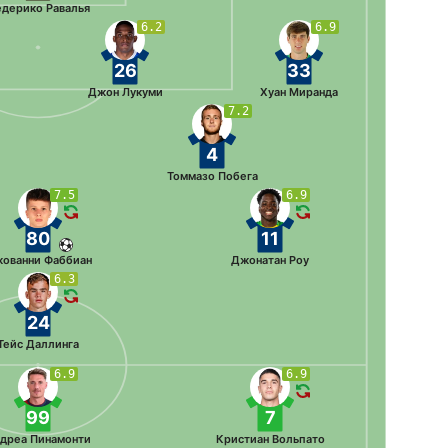
дерико Равалья
6.2
6.9
26
33
Джон Лукуми
Хуан Миранда
7.2
4
Томмазо Побега
7.5
6.9
80
11
ованни Фаббиан
Джонатан Роу
6.3
24
Тейс Даллинга
6.9
6.9
99
7
дреа Пинамонти
Кристиан Вольпато