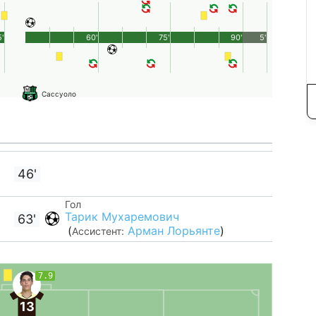
'
60'
75'
90'
5'
Сассуоло
46'
Гол
Тарик Мухаремович
63'
(
Арман Лорьянте
)
Ассистент:
7.9
13