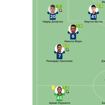
Фе
7
6.9
20
41
Надир Дзортеа
Мартин Витик
7.6
6
Никола Моро
6.5
7
Риккардо Орсолини
Дж
7.2
45
Арман Лорьянте
Ан