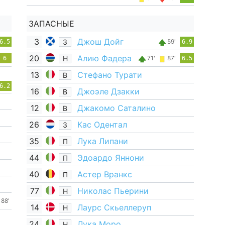
ЗАПАСНЫЕ
3
Джош Дойг
З
59'
6.5
6.9
20
Алию Фадера
Н
71'
87'
6
6.5
13
Стефано Турати
В
6.2
16
Джоэле Дзакки
В
12
Джакомо Саталино
В
26
Кас Одентал
З
35
Лука Липани
П
44
Эдоардо Яннони
П
40
Астер Вранкс
П
77
Николас Пьерини
Н
88'
14
Лаурс Скьеллеруп
Н
24
Лука Моро
Н