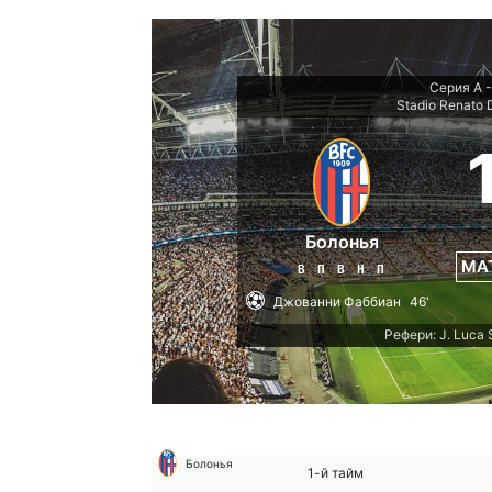
Серия А -
Stadio Renato D
Болонья
МА
В
П
В
Н
П
Джованни Фаббиан
46'
Рефери: J. Luca 
Болонья
1-й тайм