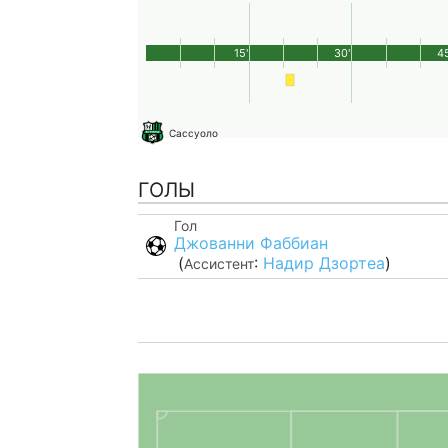
15'
30'
45
Сассуоло
ГОЛЫ
Гол
Джованни Фаббиан
(
:
Надир Дзортеа
)
Ассистент