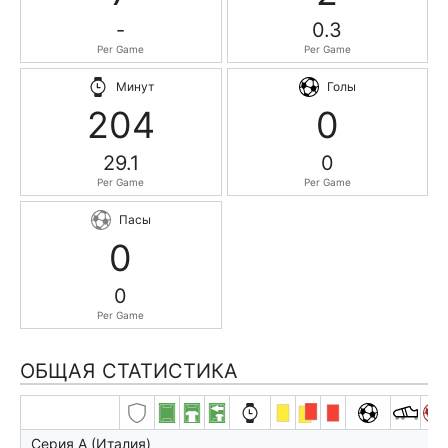
-
0.3
Per Game
Per Game
Минут
Голы
204
0
29.1
0
Per Game
Per Game
Пасы
0
0
Per Game
ОБЩАЯ СТАТИСТИКА
Серия А (Италия)