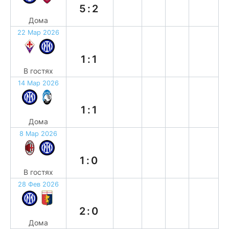
5:2
Дома
22 Мар 2026
н
1:1
В гостях
14 Мар 2026
н
1:1
Дома
8 Мар 2026
п
1:0
В гостях
28 Фев 2026
в
2:0
Дома