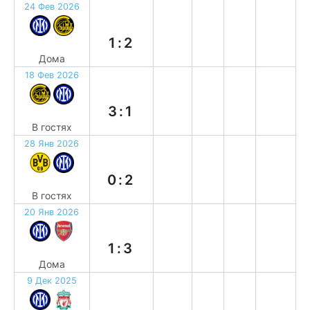
24 Фев 2026
п
1:2
Дома
18 Фев 2026
п
3:1
В гостях
28 Янв 2026
в
0:2
В гостях
20 Янв 2026
п
1:3
Дома
9 Дек 2025
п