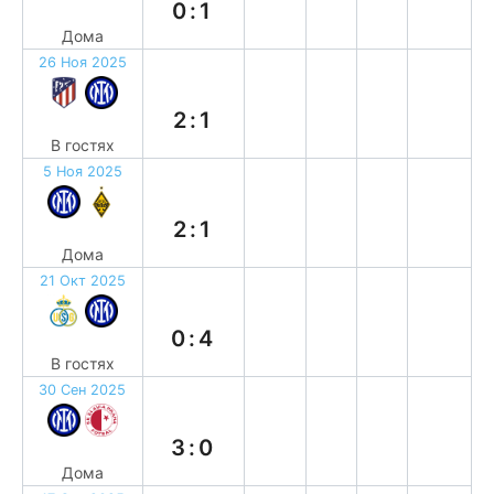
0:1
Дома
26 Ноя 2025
п
2:1
В гостях
5 Ноя 2025
в
2:1
Дома
21 Окт 2025
в
0:4
В гостях
30 Сен 2025
в
3:0
Дома