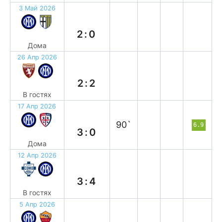
3 Май 2026
в
2:0
Дома
26 Апр 2026
н
2:2
В гостях
17 Апр 2026
в
90`
6.9
3:0
Дома
12 Апр 2026
в
3:4
В гостях
5 Апр 2026
в