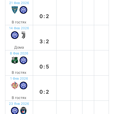
21 Фев 2026
в
0:2
В гостях
14 Фев 2026
в
3:2
Дома
8 Фев 2026
в
0:5
В гостях
1 Фев 2026
в
0:2
В гостях
23 Янв 2026
в