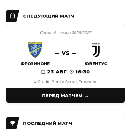
Серия А - сезон 2026/2027
VS
ФРОЗИНОНЕ
ЮВЕНТУС
23 АВГ
16:30
Stadio Benito Stirpe, Frosinone
ПЕРЕД МАТЧЕМ