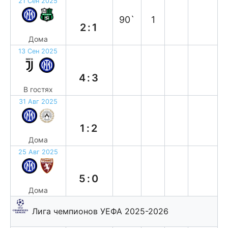
21 Сен 2025
в
90`
1
2:1
Дома
13 Сен 2025
п
4:3
В гостях
31 Авг 2025
п
1:2
Дома
25 Авг 2025
в
5:0
Дома
Лига чемпионов УЕФА 2025-2026