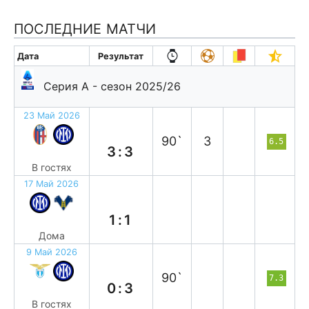
ПОСЛЕДНИЕ МАТЧИ
Дата
Результат
Серия А - сезон 2025/26
23 Май 2026
н
90`
3
6.5
3:3
В гостях
17 Май 2026
н
1:1
Дома
9 Май 2026
в
90`
7.3
0:3
В гостях