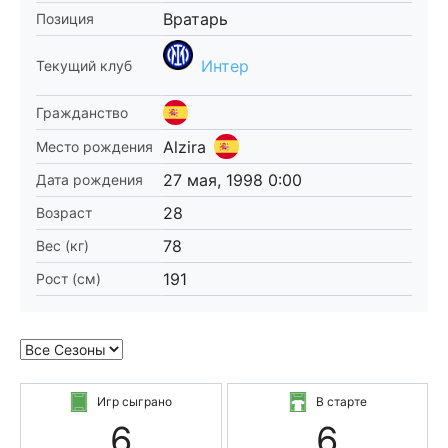
Вратарь
Позиция
Интер
Текущий клуб
Гражданство
Alzira
Место рождения
27 мая, 1998 0:00
Дата рождения
28
Возраст
78
Вес (кг)
191
Рост (см)
Игр сыграно
В старте
6
6