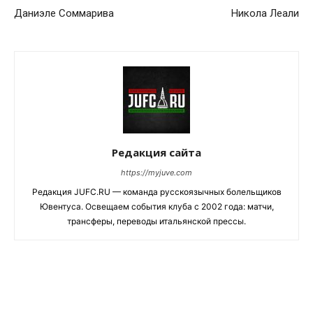
Даниэле Соммарива
Никола Леали
Редакция сайта
https://myjuve.com
Редакция JUFC.RU — команда русскоязычных болельщиков
Ювентуса. Освещаем события клуба с 2002 года: матчи,
трансферы, переводы итальянской прессы.