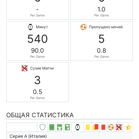
-
1.0
Per Game
Per Game
Минут
Пропущено мячей
540
5
90.0
0.8
Per Game
Per Game
Сухие Матчи
3
0.5
Per Game
ОБЩАЯ СТАТИСТИКА
Серия А (Италия)