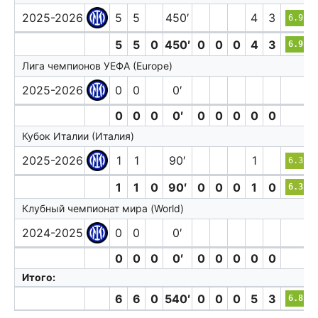
2025-2026
5
5
450′
4
3
6.9
5
5
0
450′
0
0
0
4
3
6.9
Лига чемпионов УЕФА (Europe)
2025-2026
0
0
0′
0
0
0
0′
0
0
0
0
0
Кубок Италии (Италия)
2025-2026
1
1
90′
1
6.3
1
1
0
90′
0
0
0
1
0
6.3
Клубный чемпионат мира (World)
2024-2025
0
0
0′
0
0
0
0′
0
0
0
0
0
Итого:
6
6
0
540′
0
0
0
5
3
6.8