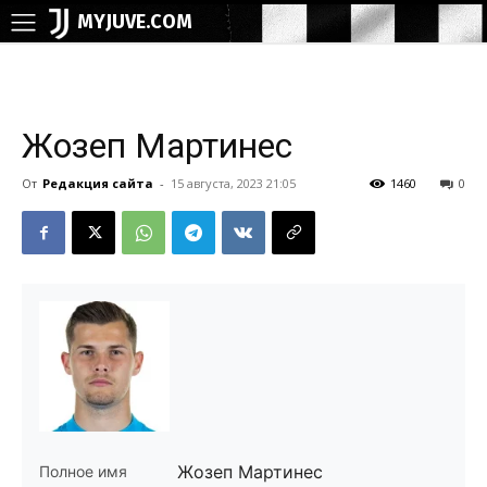
MYJUVE.COM
Жозеп Мартинес
От
Редакция сайта
-
15 августа, 2023 21:05
1460
0
Жозеп Мартинес
Полное имя