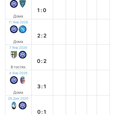
в
1:0
Дома
11 Янв 2026
н
2:2
Дома
7 Янв 2026
в
0:2
В гостях
4 Янв 2026
в
3:1
Дома
28 Дек 2025
в
0:1