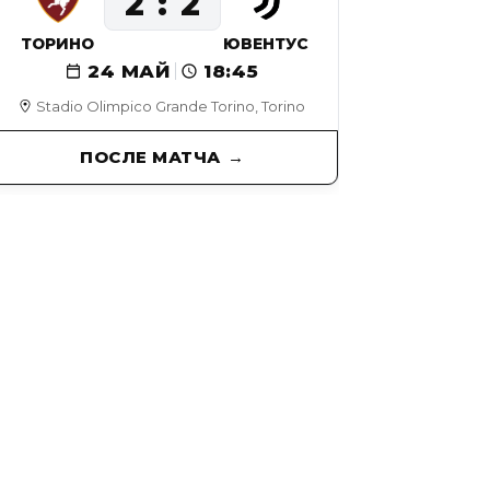
2
2
ТОРИНО
ЮВЕНТУС
24 МАЙ
18:45
Stadio Olimpico Grande Torino, Torino
ПОСЛЕ МАТЧА