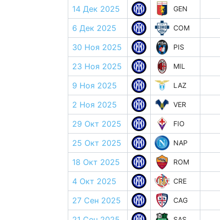
14 Дек 2025
GEN
6 Дек 2025
COM
30 Ноя 2025
PIS
23 Ноя 2025
MIL
9 Ноя 2025
LAZ
2 Ноя 2025
VER
29 Окт 2025
FIO
25 Окт 2025
NAP
18 Окт 2025
ROM
4 Окт 2025
CRE
27 Сен 2025
CAG
21 Сен 2025
SAS