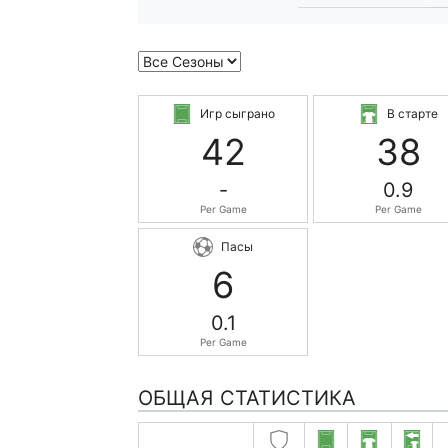
Игр сыграно
В старте
42
38
-
0.9
Per Game
Per Game
Пасы
6
0.1
Per Game
ОБЩАЯ СТАТИСТИКА