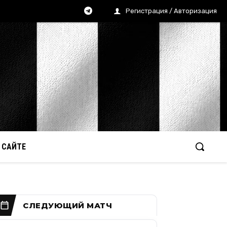
Регистрация / Авторизация
 САЙТЕ