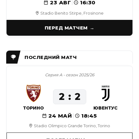
23 АВГ
16:30
Stadio Benito Stirpe, Frosinone
ПЕРЕД МАТЧЕМ
Серия А - сезон 2025/26
2
2
ТОРИНО
ЮВЕНТУС
24 МАЙ
18:45
Stadio Olimpico Grande Torino, Torino