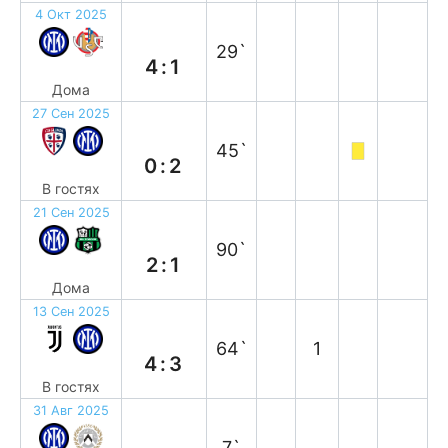
4 Окт 2025
в
29`
4:1
Дома
27 Сен 2025
в
45`
0:2
В гостях
21 Сен 2025
в
90`
2:1
Дома
13 Сен 2025
п
64`
1
4:3
В гостях
31 Авг 2025
п
7`