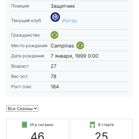
Защитник
Позиция
Интер
Текущий клуб
Гражданство
Campinas
Место рождения
7 января, 1999 0:00
Дата рождения
27
Возраст
78
Вес (кг)
184
Рост (см)
Игр сыграно
В старте
46
25