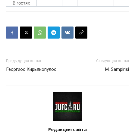
В гостях
Предыдущая статья
Следующая статья
Георгиос Кирьякопулос
M. Sampirisi
Редакция сайта