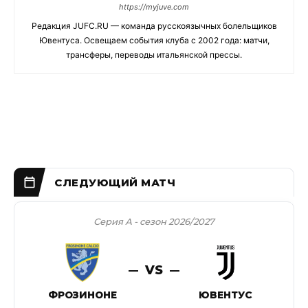
https://myjuve.com
Редакция JUFC.RU — команда русскоязычных болельщиков
Ювентуса. Освещаем события клуба с 2002 года: матчи,
трансферы, переводы итальянской прессы.
Серия А - сезон 2026/2027
VS
ФРОЗИНОНЕ
ЮВЕНТУС