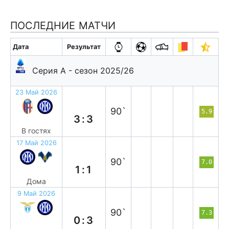
ПОСЛЕДНИЕ МАТЧИ
Дата
Результат
Серия А - сезон 2025/26
23 Май 2026
н
90`
5.9
3:3
В гостях
17 Май 2026
н
90`
7.0
1:1
Дома
9 Май 2026
в
90`
7.3
0:3