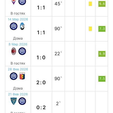
45`
6.6
1:1
В гостях
14 Мар 2026
н
90`
7.3
1:1
Дома
8 Мар 2026
п
22`
6.9
1:0
В гостях
28 Фев 2026
в
90`
7.5
2:0
Дома
21 Фев 2026
в
2`
0:2