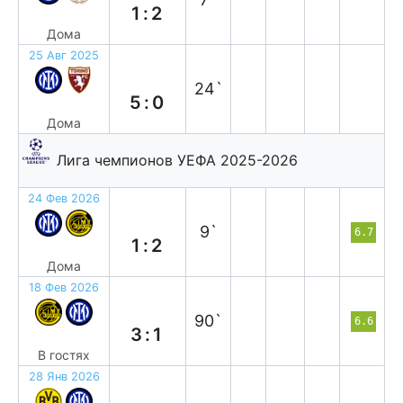
1:2
Дома
25 Авг 2025
в
24`
5:0
Дома
Лига чемпионов УЕФА 2025-2026
24 Фев 2026
п
9`
6.7
1:2
Дома
18 Фев 2026
п
90`
6.6
3:1
В гостях
28 Янв 2026
в