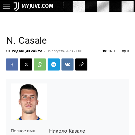
MYJUVE.COM
N. Casale
От
Редакция сайта
-
15 августа, 2023 21:06
1611
0
Николо Казале
Полное имя