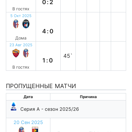
0:2
В гостях
5 Окт 2025
в
4:0
Дома
23 Авг 2025
п
45`
1:0
В гостях
ПРОПУЩЕННЫЕ МАТЧИ
Дата
Причина
Серия А - сезон 2025/26
20 Сен 2025