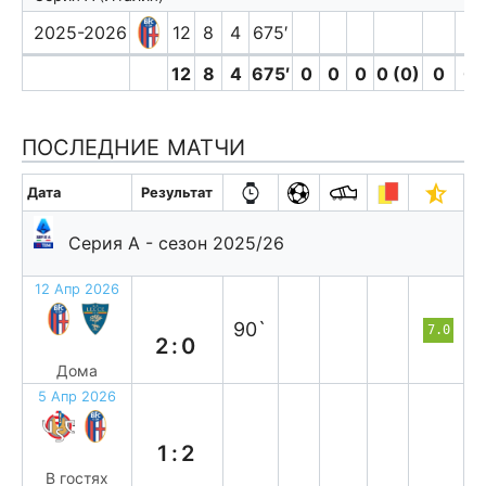
2025-2026
12
8
4
675′
12
8
4
675′
0
0
0
0 (0)
0
0
ПОСЛЕДНИЕ МАТЧИ
Дата
Результат
Серия А - сезон 2025/26
12 Апр 2026
в
90`
7.0
2:0
Дома
5 Апр 2026
в
1:2
В гостях