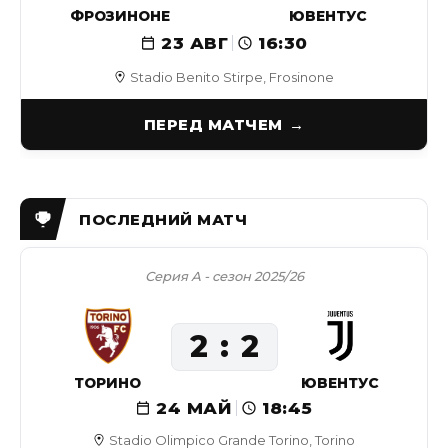
ФРОЗИНОНЕ
ЮВЕНТУС
23 АВГ
16:30
Stadio Benito Stirpe, Frosinone
ПЕРЕД МАТЧЕМ
Серия А - сезон 2025/26
2
2
ТОРИНО
ЮВЕНТУС
24 МАЙ
18:45
Stadio Olimpico Grande Torino, Torino