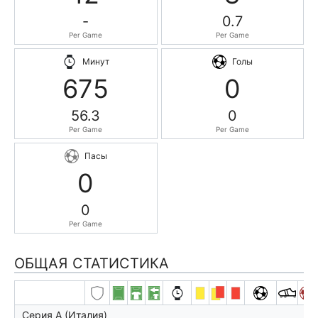
-
0.7
Per Game
Per Game
Минут
Голы
675
0
56.3
0
Per Game
Per Game
Пасы
0
0
Per Game
ОБЩАЯ СТАТИСТИКА
Серия А (Италия)