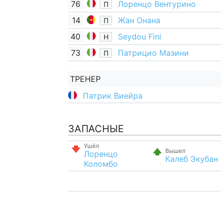
76
Лоренцо Вентурино
П
14
Жан Онана
П
40
Seydou Fini
Н
73
Патрицио Мазини
П
ТРЕНЕР
Патрик Виейра
ЗАПАСНЫЕ
Ушёл
Вышел
Лоренцо
Калеб Экубан
Коломбо