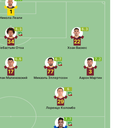
1
Никола Леали
6.3
6.3
34
22
ебастьян Отоа
Хоан Васкес
6.6
6.7
7.2
17
77
3
лан Малиновский
Микаэль Эллертссон
Аарон Мартин
6
29
Лоренцо Коломбо
7.7