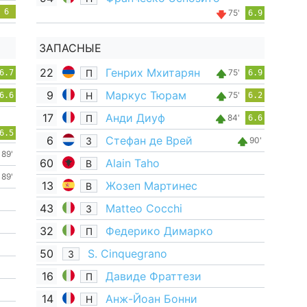
6
75'
6.9
ЗАПАСНЫЕ
22
Генрих Мхитарян
П
75'
6.7
6.9
9
Маркус Тюрам
Н
75'
6.6
6.2
17
Анди Диуф
П
84'
6.6
6.5
6
Стефан де Врей
З
90'
89'
60
Alain Taho
В
89'
13
Жозеп Мартинес
В
43
Matteo Cocchi
З
32
Федерико Димарко
П
50
S. Cinquegrano
З
16
Давиде Фраттези
П
14
Анж-Йоан Бонни
Н