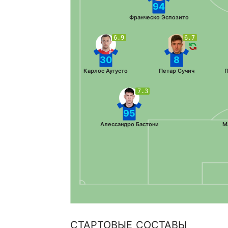
94
Франческо Эспозито
6.9
6.7
30
8
Карлос Аугусто
Петар Сучич
П
7.3
95
Алессандро Бастони
М
СТАРТОВЫЕ СОСТАВЫ