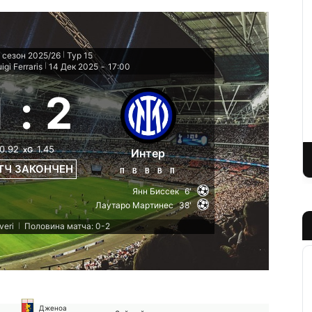
 сезон 2025/26
Тур 15
|
gi Ferraris
14 Дек 2025
-
17:00
|
1
:
2
0.92
1.45
xG
Интер
ТЧ ЗАКОНЧЕН
П
В
В
В
П
Янн Биссек
6'
Лаутаро Мартинес
38'
veri
Половина матча: 0-2
|
Дженоа