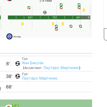
2-й тайм
'
60'
75'
90'
6'
Интер
Гол
Янн Биссек
6'
(
Лаутаро Мартинес
)
Ассистент:
Гол
38'
Лаутаро Мартинес
68'
)
7.6