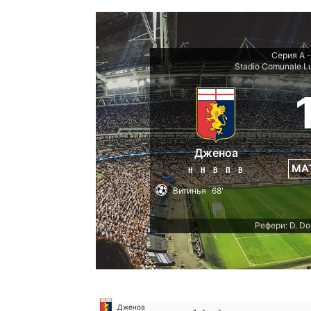
Серия А -
Stadio Comunale Lui
Дженоа
МА
Н
Н
В
П
В
Витинья
68'
Рефери: D. Do
Дженоа