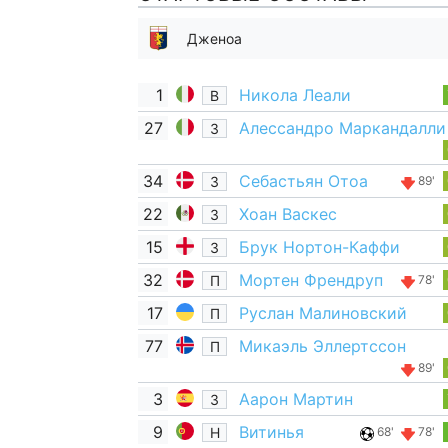
Дженоа
1
Никола Леали
В
27
Алессандро Маркандалли
З
34
Себастьян Отоа
З
89'
22
Хоан Васкес
З
15
Брук Нортон-Каффи
З
32
Мортен Френдруп
П
78'
17
Руслан Малиновский
П
77
Микаэль Эллертссон
П
89'
3
Аарон Мартин
З
9
Витинья
Н
68'
78'