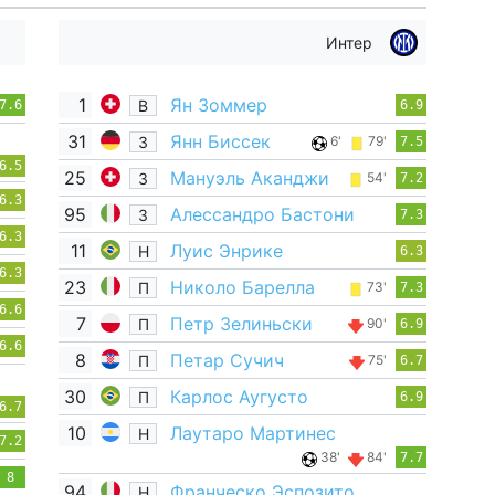
Интер
1
Ян Зоммер
В
7.6
6.9
31
Янн Биссек
З
6'
79'
7.5
6.5
25
Мануэль Аканджи
З
54'
7.2
6.3
95
Алессандро Бастони
З
7.3
6.3
11
Луис Энрике
Н
6.3
6.3
23
Николо Барелла
П
73'
7.3
6.6
7
Петр Зелиньски
П
90'
6.9
6.6
8
Петар Сучич
П
75'
6.7
30
Карлос Аугусто
П
6.9
6.7
10
Лаутаро Мартинес
Н
7.2
38'
84'
7.7
8
94
Франческо Эспозито
Н