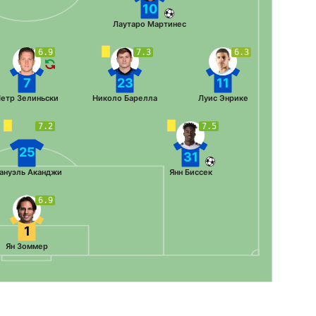
10
Лаутаро Мартинес
6.9
7.3
6.3
7
23
11
етр Зелиньски
Николо Барелла
Луис Энрике
7.2
7.5
25
31
ануэль Аканджи
Янн Биссек
6.9
1
Ян Зоммер