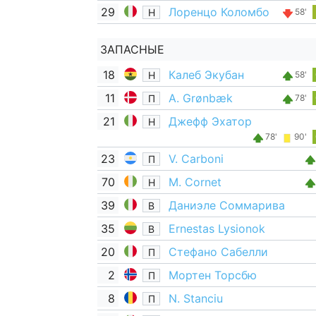
29
Лоренцо Коломбо
Н
58'
ЗАПАСНЫЕ
18
Калеб Экубан
Н
58'
11
A. Grønbæk
П
78'
21
Джефф Эхатор
Н
78'
90'
23
V. Carboni
П
70
M. Cornet
Н
39
Даниэле Соммарива
В
35
Ernestas Lysionok
В
20
Стефано Сабелли
П
2
Мортен Торсбю
П
8
N. Stanciu
П