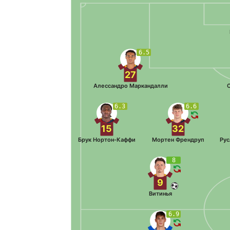
6.5
27
Алессандро Маркандалли
С
6.3
6.6
15
32
Брук Нортон-Каффи
Мортен Френдруп
Рус
8
9
Витинья
6.9