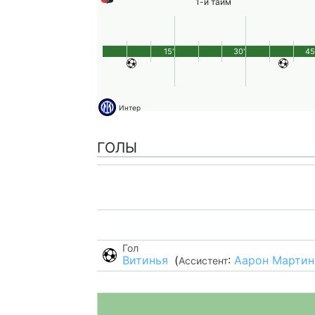
1-й тайм
15'
30'
45
Интер
ГОЛЫ
Гол
Витинья
(
:
Аарон Мартин
Ассистент