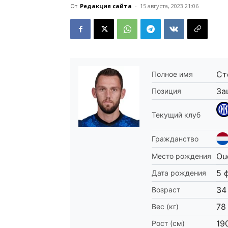
От
Редакция сайта
-
15 августа, 2023 21:06
Ст
Полное имя
За
Позиция
Текущий клуб
Гражданство
Ou
Место рождения
5 
Дата рождения
34
Возраст
78
Вес (кг)
19
Рост (см)