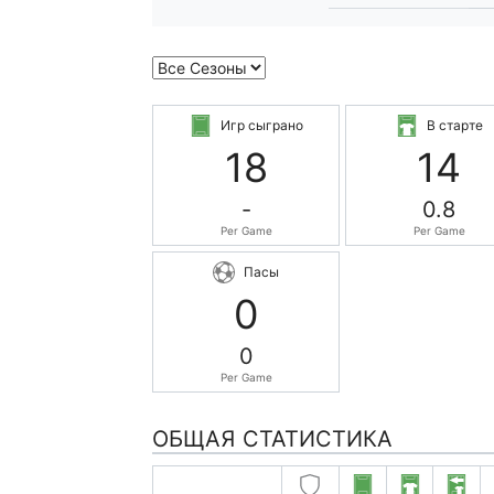
Игр сыграно
В старте
18
14
-
0.8
Per Game
Per Game
Пасы
0
0
Per Game
ОБЩАЯ СТАТИСТИКА