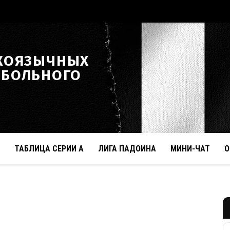
КОЯЗЫЧНЫХ
ТБОЛЬНОГО
ТАБЛИЦА СЕРИИ А
ЛИГА ПАДОИНА
МИНИ-ЧАТ
О