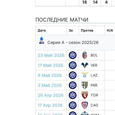
18
14
4
ПОСЛЕДНИЕ МАТЧИ
Дата
За
Против
H/A
Серия А - сезон 2025/26
23 Май 2026
BOL
17 Май 2026
VER
9 Май 2026
LAZ
3 Май 2026
PAR
26 Апр 2026
TOR
17 Апр 2026
CAG