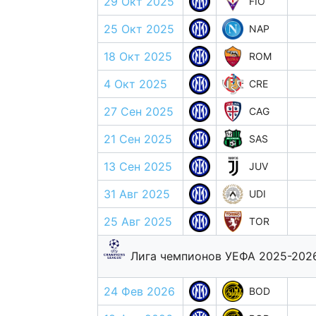
29 Окт 2025
FIO
25 Окт 2025
NAP
18 Окт 2025
ROM
4 Окт 2025
CRE
27 Сен 2025
CAG
21 Сен 2025
SAS
13 Сен 2025
JUV
31 Авг 2025
UDI
25 Авг 2025
TOR
Лига чемпионов УЕФА 2025-202
24 Фев 2026
BOD