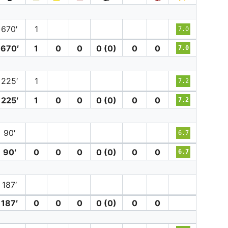
670′
1
7.0
670′
1
0
0
0 (0)
0
0
7.0
225′
1
7.2
225′
1
0
0
0 (0)
0
0
7.2
90′
6.7
90′
0
0
0
0 (0)
0
0
6.7
187′
187′
0
0
0
0 (0)
0
0