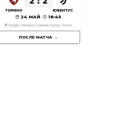
2
2
ТОРИНО
ЮВЕНТУС
24 МАЙ
18:45
Stadio Olimpico Grande Torino, Torino
ПОСЛЕ МАТЧА