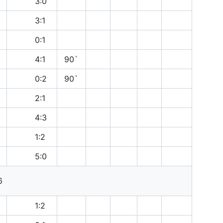
в
3:0
п
3:1
в
0:1
в
4:1
90`
в
0:2
90`
в
2:1
п
4:3
п
1:2
в
5:0
6
п
1:2