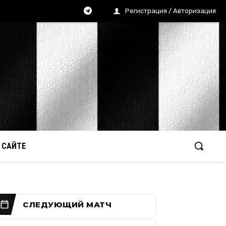
Регистрация / Авторизация
 САЙТЕ