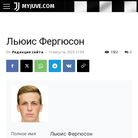
MYJUVE.COM
Льюис Фергюсон
От
Редакция сайта
-
15 августа, 2023 21:04
1502
0
Льюис Фергюсон
Полное имя