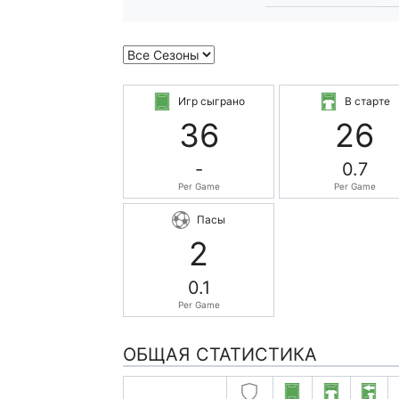
Игр сыграно
В старте
36
26
-
0.7
Per Game
Per Game
Пасы
2
0.1
Per Game
ОБЩАЯ СТАТИСТИКА