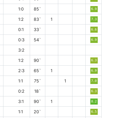
в
1:0
85`
6.9
в
1:2
83`
1
7.3
п
0:1
33`
6.6
п
0:3
54`
6.9
п
3:2
п
1:2
90`
6.3
в
2:3
65`
1
6.9
н
1:1
75`
1
7.0
п
0:2
18`
6.3
п
3:1
90`
1
8.2
н
1:1
20`
6.5