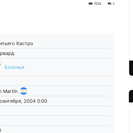
1026
0
нтьяго Кастро
рвард
Болонья
n Martín
 сентября, 2004 0:00
0