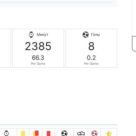
Минут
Голы
2385
8
66.3
0.2
Per Game
Per Game