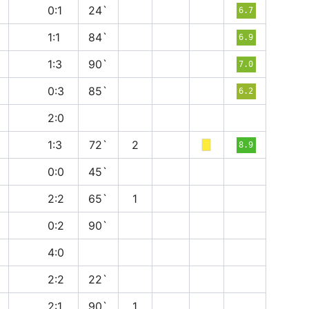
п
0:1
24`
6.7
н
1:1
84`
6.9
п
1:3
90`
7.0
в
0:3
85`
6.2
в
2:0
в
1:3
72`
2
8.9
н
0:0
45`
н
2:2
65`
1
в
0:2
90`
в
4:0
н
2:2
22`
в
2:1
90`
1