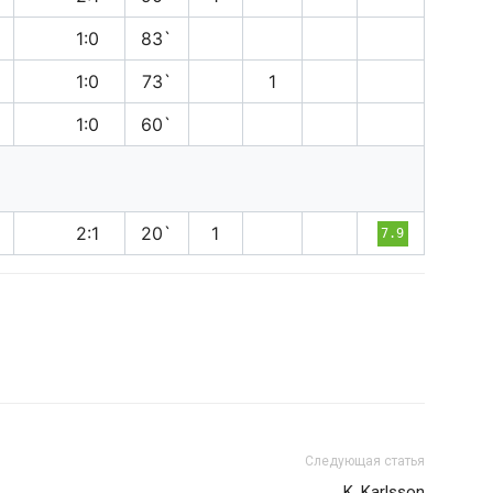
п
1:0
83`
в
1:0
73`
1
п
1:0
60`
в
2:1
20`
1
7.9
Следующая статья
K. Karlsson