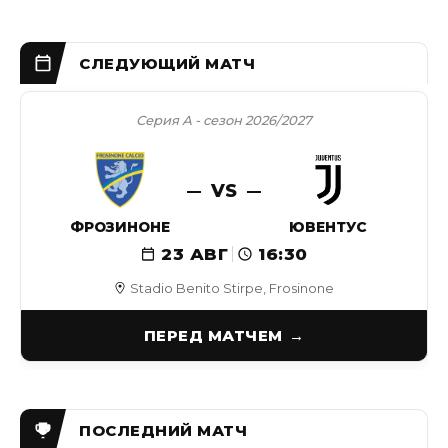
Серия А - сезон 2026/2027
VS
ФРОЗИНОНЕ
ЮВЕНТУС
23 АВГ
16:30
Stadio Benito Stirpe, Frosinone
ПЕРЕД МАТЧЕМ