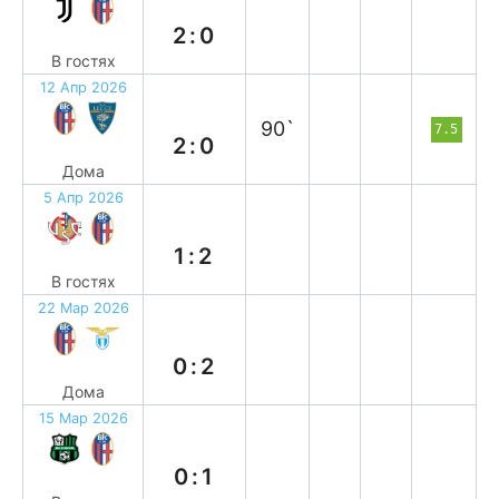
2:0
В гостях
12 Апр 2026
в
90`
7.5
2:0
Дома
5 Апр 2026
в
1:2
В гостях
22 Мар 2026
п
0:2
Дома
15 Мар 2026
в
0:1