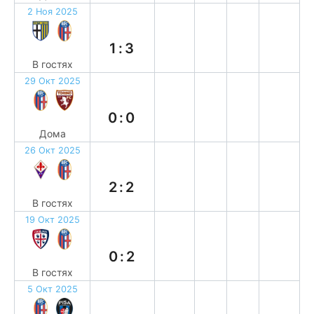
2 Ноя 2025
в
1:3
В гостях
29 Окт 2025
н
0:0
Дома
26 Окт 2025
н
2:2
В гостях
19 Окт 2025
в
0:2
В гостях
5 Окт 2025
в