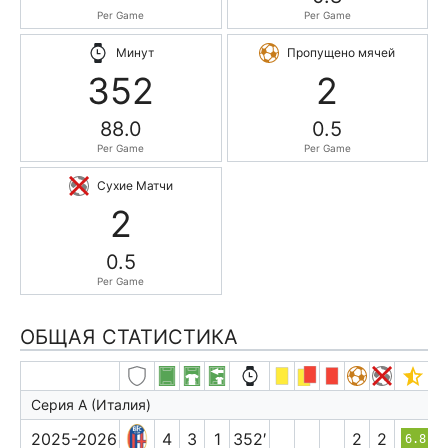
Per Game
Per Game
Минут
Пропущено мячей
352
2
88.0
0.5
Per Game
Per Game
Сухие Матчи
2
0.5
Per Game
ОБЩАЯ СТАТИСТИКА
Серия А (Италия)
2025-2026
4
3
1
352′
2
2
6.8