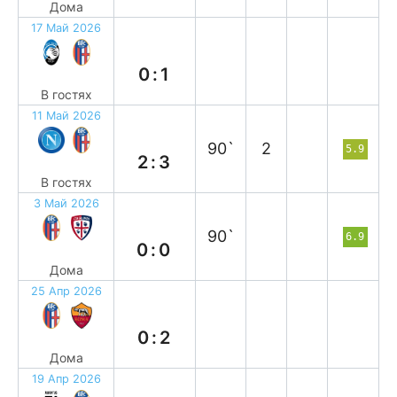
Дома
17 Май 2026
в
0:1
В гостях
11 Май 2026
в
90`
2
5.9
2:3
В гостях
3 Май 2026
н
90`
6.9
0:0
Дома
25 Апр 2026
п
0:2
Дома
19 Апр 2026
п