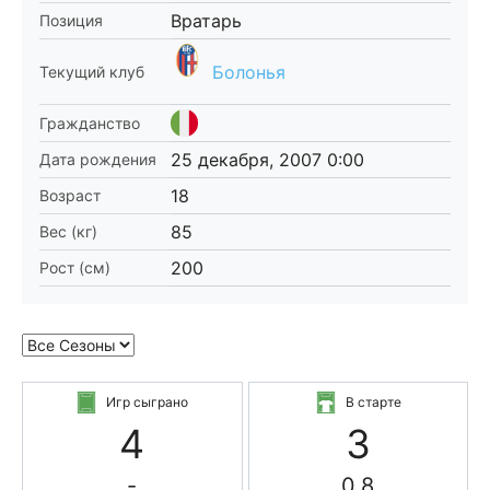
Вратарь
Позиция
Болонья
Текущий клуб
Гражданство
25 декабря, 2007 0:00
Дата рождения
18
Возраст
85
Вес (кг)
200
Рост (см)
Игр сыграно
В старте
4
3
-
0.8