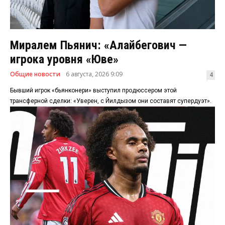
Миралем Пьянич: «Алайбегович —
игрока уровня «Юве»
Общие новости
6 августа, 2026 9:09
4
Бывший игрок «бьянконери» выступил продюссером этой
трансферной сделки: «Уверен, с Йилдызом они составят супердуэт».