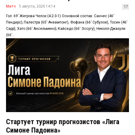
Матч
5 августа, 2026 14:14
17
Гол: 69′ Жегрова Челси (4-2-3-1) Основной состав: Санчес (46′
Пендерс); Палестра (65′ Ачеампонг), Фофана (66′ Субулое), Тосин (46′
Сарр), Хато (66′ Ансельмино); Кайседо (66′ Эссугу), Николл-Джазули
(66′...
Стартует турнир прогнозистов «Лига
Симоне Падоина»