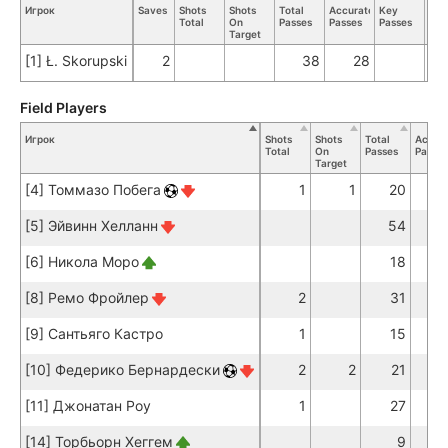
Игрок
Saves
Shots
Shots
Total
Accurate
Key
Tac
Total
On
Passes
Passes
Passes
Tot
Target
[1] Ł. Skorupski
2
38
28
Field Players
Игрок
Shots
Shots
Total
Accur
Total
On
Passes
Passes
Target
[4] Томмазо Побега
1
1
20
1
[5] Эйвинн Хелланн
54
4
[6] Никола Моро
18
1
[8] Ремо Фройлер
2
31
3
[9] Сантьяго Кастро
1
15
1
[10] Федерико Бернардески
2
2
21
1
[11] Джонатан Роу
1
27
2
[14] Торбьорн Хеггем
9