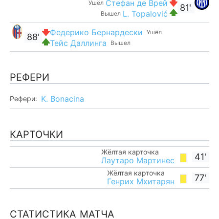
Стефан де Врей
Ушёл
81'
L. Topalović
Вышел
Федерико Бернардески
Ушёл
88'
Тейс Даллинга
Вышел
РЕФЕРИ
K. Bonacina
Рефери:
КАРТОЧКИ
Жёлтая карточка
41'
Лаутаро Мартинес
Жёлтая карточка
77'
Генрих Мхитарян
СТАТИСТИКА МАТЧА