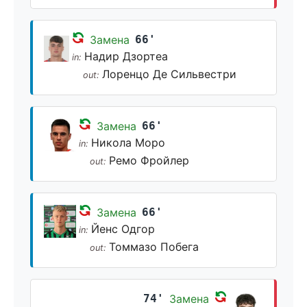
Замена
66'
Надир Дзортеа
in:
Лоренцо Де Сильвестри
out:
Замена
66'
Никола Моро
in:
Ремо Фройлер
out:
Замена
66'
Йенс Одгор
in:
Томмазо Побега
out:
74'
Замена