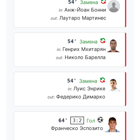
54'
Замена
Анж-Йоан Бонни
in:
Лаутаро Мартинес
out:
54'
Замена
Генрих Мхитарян
in:
Николо Барелла
out:
54'
Замена
Луис Энрике
in:
Федерико Димарко
out:
64'
Гол
3:2
Франческо Эспозито