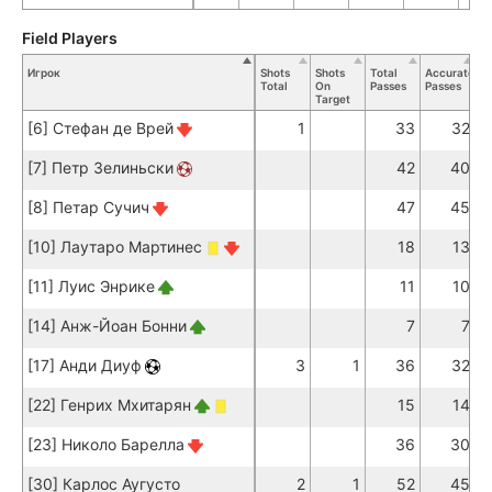
Field Players
Игрок
Shots
Shots
Total
Accurate
K
Total
On
Passes
Passes
Pa
Target
[6] Стефан де Врей
1
33
32
[7] Петр Зелиньски
42
40
[8] Петар Сучич
47
45
[10] Лаутаро Мартинес
18
13
[11] Луис Энрике
11
10
[14] Анж-Йоан Бонни
7
7
[17] Анди Диуф
3
1
36
32
[22] Генрих Мхитарян
15
14
[23] Николо Барелла
36
30
[30] Карлос Аугусто
2
1
52
45