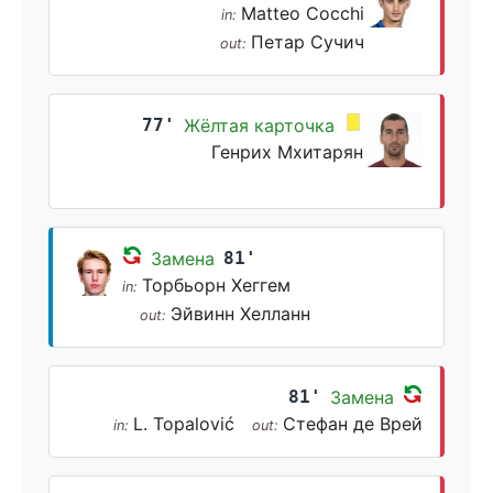
Matteo Cocchi
in:
Петар Сучич
out:
77'
Жёлтая карточка
Генрих Мхитарян
Замена
81'
Торбьорн Хеггем
in:
Эйвинн Хелланн
out:
81'
Замена
L. Topalović
Стефан де Врей
in:
out: