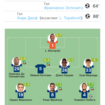
Гол
64'
Франческо Эспозито
Гол
86'
Анди Диуф
(
L. Topalović
)
Ассистент:
5.7
1
Ł. Skorupski
5.9
6.2
6.5
6
5
29
26
33
Лоренцо Де
Эйвинн Хелланн
Джон Лукуми
Хуан Миранда
Сильвестри
6.9
7.2
7.7
19
8
4
Льюис Фергюсон
Ремо Фройлер
Томмазо Побега