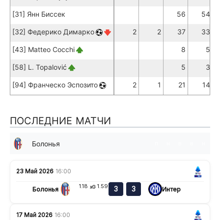
[31] Янн Биссек
56
54
[32] Федерико Димарко
2
2
37
33
[43] Matteo Cocchi
8
5
[58] L. Topalović
5
3
[94] Франческо Эспозито
2
1
21
14
ПОСЛЕДНИЕ МАТЧИ
Болонья
п
н
в
в
н
23 Май 2026
16:00
1.18
1.59
xG
3
3
Болонья
Интер
17 Май 2026
16:00