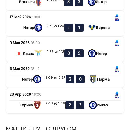
xG
3
3
Болонья
Интер
17 Май 2026
13:00
2.71
1.20
xG
1
1
Интер
Верона
9 Май 2026
16:00
0.55
1.13
xG
0
3
Лацио
Интер
3 Май 2026
18:45
2.09
0.27
xG
2
0
Интер
Парма
26 Апр 2026
16:00
2.46
1.46
xG
2
2
Торино
Интер
МАТЧИ ДРУГ С ДРУГОМ