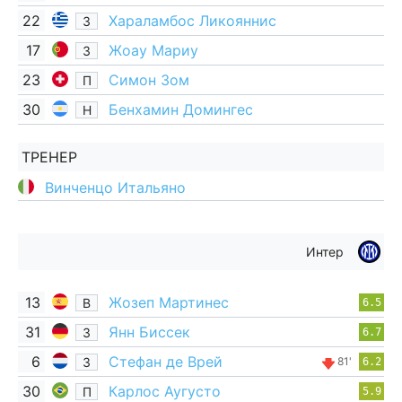
22
Хараламбос Ликояннис
З
17
Жоау Мариу
З
23
Симон Зом
П
30
Бенхамин Домингес
Н
ТРЕНЕР
Винченцо Итальяно
Интер
13
Жозеп Мартинес
В
6.5
31
Янн Биссек
З
6.7
6
Стефан де Врей
З
81'
6.2
30
Карлос Аугусто
П
5.9