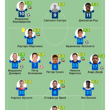
7.9
6.5
7.2
10
9
11
Федерико
Сантьяго Кастро
Джонатан Роу
Бернардески
6.5
7.3
10
94
Лаутаро Мартинес
Франческо Эспозито
7.9
5.9
6.3
6.3
7.2
32
7
23
8
17
Федерико
Петр
Николо
Петар Сучич
Анди Диуф
Димарко
Зелиньски
Барелла
5.9
6.2
6.7
30
6
31
Карлос Аугусто
Стефан де Врей
Янн Биссек
6.5