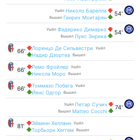
Николо Барелла
Ушёл
54'
Генрих Мхитарян
Вышел
Федерико Димарко
Ушёл
54'
Луис Энрике
Вышел
Лоренцо Де Сильвестри
Ушёл
66'
Надир Дзортеа
Вышел
Ремо Фройлер
Ушёл
66'
Никола Моро
Вышел
Томмазо Побега
Ушёл
66'
Йенс Одгор
Вышел
Петар Сучич
Ушёл
74'
Matteo Cocchi
Вышел
Эйвинн Хелланн
Ушёл
81'
Торбьорн Хеггем
Вышел