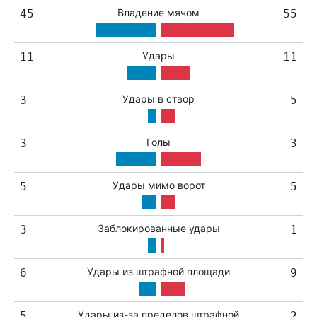
Владение мячом
45
55
Удары
11
11
Удары в створ
3
5
Голы
3
3
Удары мимо ворот
5
5
Заблокированные удары
3
1
Удары из штрафной площади
6
9
Удары из-за пределов штрафной
5
2