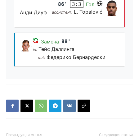
86'
Гол
3:3
L. Topalović
Анди Диуф
ассистент:
Замена
88'
Тейс Даллинга
in:
Федерико Бернардески
out:
Предыдущая статья
Следующая статья