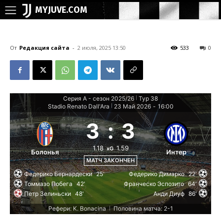
MYJUVE.COM
От
Редакция сайта
-
2 июля, 2025 13:50
533
0
Серия А - сезон 2025/26
Тур 38
|
Stadio Renato Dall'Ara
23 Май 2026
-
16:00
|
3
:
3
1.18
1.59
xG
Болонья
Интер
МАТЧ ЗАКОНЧЕН
Федерико Бернардески
25'
Федерико Димарко
22'
Томмазо Побега
42'
Франческо Эспозито
64'
Петр Зелиньски
48'
Анди Диуф
86'
Рефери: K. Bonacina
Половина матча: 2-1
|