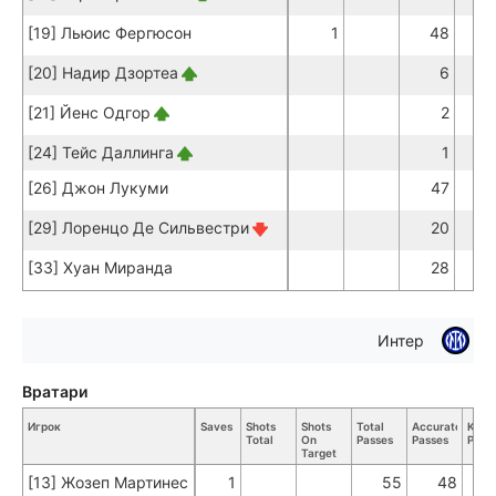
[19] Льюис Фергюсон
1
48
4
[20] Надир Дзортеа
6
[21] Йенс Одгор
2
[24] Тейс Даллинга
1
[26] Джон Лукуми
47
4
[29] Лоренцо Де Сильвестри
20
1
[33] Хуан Миранда
28
2
Интер
Вратари
Игрок
Saves
Shots
Shots
Total
Accurate
Key
Total
On
Passes
Passes
Pass
Target
[13] Жозеп Мартинес
1
55
48