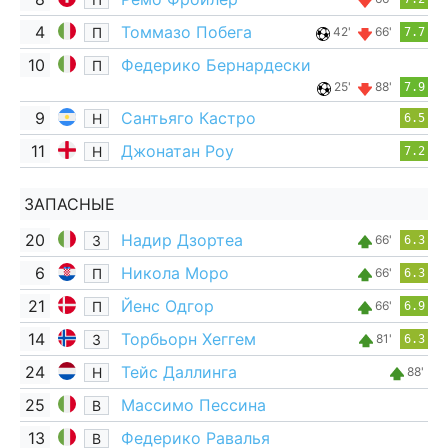
4
Томмазо Побега
П
42'
66'
7.7
10
Федерико Бернардески
П
25'
88'
7.9
9
Сантьяго Кастро
Н
6.5
11
Джонатан Роу
Н
7.2
ЗАПАСНЫЕ
20
Надир Дзортеа
З
66'
6.3
6
Никола Моро
П
66'
6.3
21
Йенс Одгор
П
66'
6.9
14
Торбьорн Хеггем
З
81'
6.3
24
Тейс Даллинга
Н
88'
25
Массимо Пессина
В
13
Федерико Равалья
В