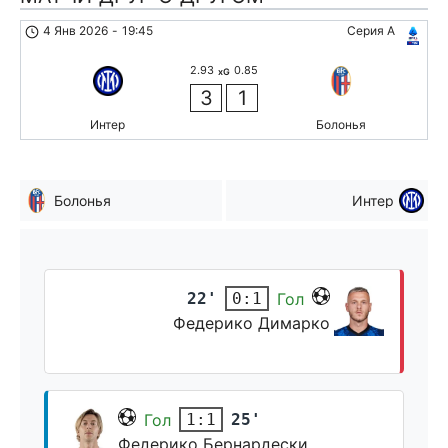
4 Янв 2026
-
19:45
Серия А
2.93
0.85
xG
3
1
Интер
Болонья
Болонья
Интер
22'
Гол
0:1
Федерико Димарко
Гол
25'
1:1
Федерико Бернардески