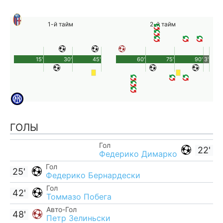
1-й тайм
2-й тайм
15'
30'
45'
60'
75'
90'
3'
ГОЛЫ
Гол
22'
Федерико Димарко
Гол
25'
Федерико Бернардески
Гол
42'
Томмазо Побега
Авто-Гол
48'
Петр Зелиньски