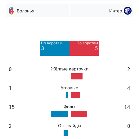
Болонья
Интер
Мимо ворот
Мимо ворот
5
6
По воротам
По воротам
Blocked
Blocked
3
5
3
1
Жёлтые карточки
0
2
Угловые
1
4
Фолы
15
14
Оффсайды
2
0