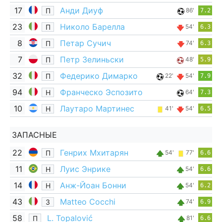
17
Анди Диуф
П
86'
7.2
23
Николо Барелла
П
54'
6.3
8
Петар Сучич
П
74'
6.3
7
Петр Зелиньски
П
48'
5.9
32
Федерико Димарко
П
22'
54'
7.9
94
Франческо Эспозито
Н
64'
7.3
10
Лаутаро Мартинес
Н
41'
54'
6.5
ЗАПАСНЫЕ
22
Генрих Мхитарян
П
54'
77'
6.6
11
Луис Энрике
Н
54'
6.6
14
Анж-Йоан Бонни
Н
54'
6.2
43
Matteo Cocchi
З
74'
6.9
58
L. Topalović
П
81'
6.6