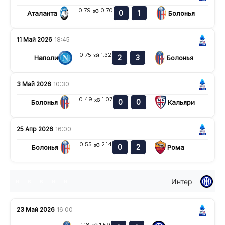
0.79
0.70
xG
0
1
Аталанта
Болонья
11 Май 2026
18:45
0.75
1.32
xG
2
3
Наполи
Болонья
3 Май 2026
10:30
0.49
1.07
xG
0
0
Болонья
Кальяри
25 Апр 2026
16:00
0.55
2.14
xG
0
2
Болонья
Рома
Интер
н
в
в
н
н
23 Май 2026
16:00
1.18
1.59