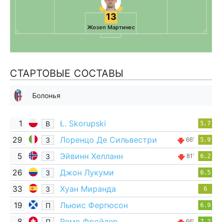
13
Жозеп Мартинес
СТАРТОВЫЕ СОСТАВЫ
Болонья
1
Ł. Skorupski
В
5.7
29
Лоренцо Де Сильвестри
З
66'
5.9
5
Эйвинн Хелланн
З
81'
6.2
26
Джон Лукуми
З
6.5
33
Хуан Миранда
З
6
19
Льюис Фергюсон
П
6.9
8
Ремо Фройлер
П
66'
7.2