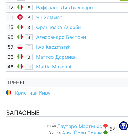
12
Раффаэле Ди Дженнаро
В
1
Ян Зоммер
В
15
Франческо Ачерби
З
95
Алессандро Бастони
З
57
Iwo Kaczmarski
П
36
Маттео Дармиан
З
48
Mattia Mosconi
Н
ТРЕНЕР
Кристиан Киву
ЗАПАСНЫЕ
Лаутаро Мартинес
Ушёл
54'
Анж-Йоан Бонни
Вышел