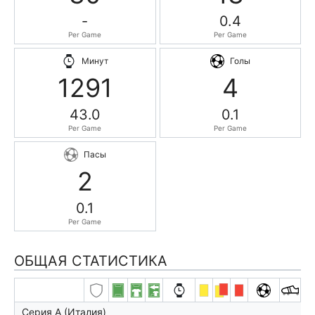
-
0.4
Per Game
Per Game
Минут
Голы
1291
4
43.0
0.1
Per Game
Per Game
Пасы
2
0.1
Per Game
ОБЩАЯ СТАТИСТИКА
Серия А (Италия)