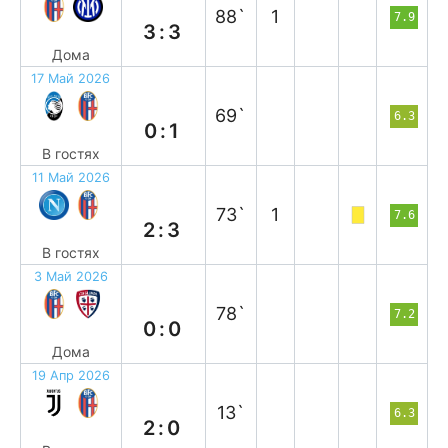
88`
1
7.9
3:3
Дома
17 Май 2026
в
69`
6.3
0:1
В гостях
11 Май 2026
в
73`
1
7.6
2:3
В гостях
3 Май 2026
н
78`
7.2
0:0
Дома
19 Апр 2026
п
13`
6.3
2:0