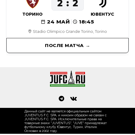
2
2
ТОРИНО
ЮВЕНТУС
24 МАЙ
18:45
Stadio Olimpico Grande Torino, Torino
ПОСЛЕ МАТЧА
Данный сайт не является официальным сайтом
JUVENTUS F.C. SPA, и никоим образом не связан с
JUVENTUS F.C. SPA. Исключительные права на
товарные знаки "JUVENTUS", "JUVE" принадлежат
футбольному клубу Ювентус, Турин, Италия.
Основан в 2002 году.