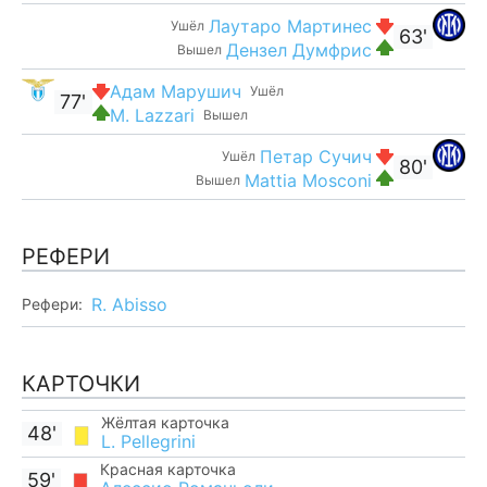
Лаутаро Мартинес
Ушёл
63'
Дензел Думфрис
Вышел
Адам Марушич
Ушёл
77'
M. Lazzari
Вышел
Петар Сучич
Ушёл
80'
Mattia Mosconi
Вышел
РЕФЕРИ
R. Abisso
Рефери:
КАРТОЧКИ
Жёлтая карточка
48'
L. Pellegrini
Красная карточка
59'