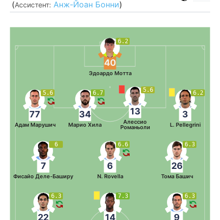
(
Анж-Йоан Бонни
)
Ассистент:
6.2
40
Эдоардо Мотта
5.6
5.6
6.7
6.2
13
77
34
3
Алессио
Адам Марушич
Марио Хила
L. Pellegrini
Романьоли
6
6.6
6.3
7
6
26
Фисайо Деле-Баширу
N. Rovella
Тома Башич
6.3
7.3
6.3
22
14
9