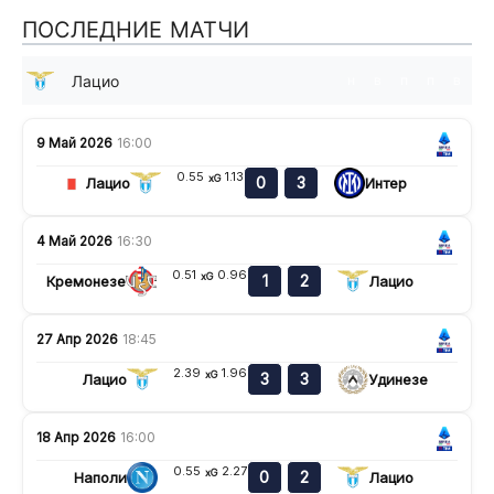
ПОСЛЕДНИЕ МАТЧИ
Лацио
н
в
п
п
в
9 Май 2026
16:00
0.55
1.13
xG
0
3
Лацио
Интер
4 Май 2026
16:30
0.51
0.96
xG
1
2
Кремонезе
Лацио
27 Апр 2026
18:45
2.39
1.96
xG
3
3
Лацио
Удинезе
18 Апр 2026
16:00
0.55
2.27
xG
0
2
Наполи
Лацио