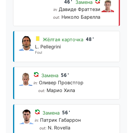
46'
Замена
Давиде Фраттези
in:
Николо Барелла
out:
Жёлтая карточка
48'
L. Pellegrini
Foul
Замена
56'
Оливер Провстгор
in:
Марио Хила
out:
Замена
56'
Патрик Габаррон
in:
N. Rovella
out: