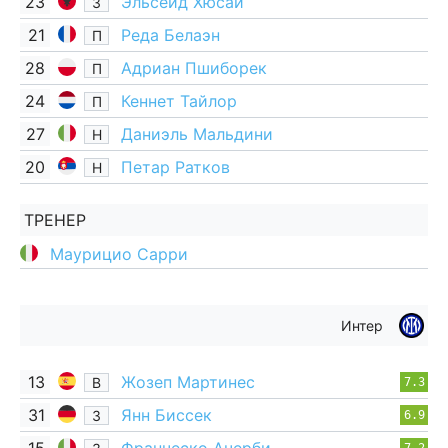
23
Эльсеид Хюсай
З
21
Реда Белаэн
П
28
Адриан Пшиборек
П
24
Кеннет Тайлор
П
27
Даниэль Мальдини
Н
20
Петар Ратков
Н
ТРЕНЕР
Маурицио Сарри
Интер
13
Жозеп Мартинес
В
7.3
31
Янн Биссек
З
6.9