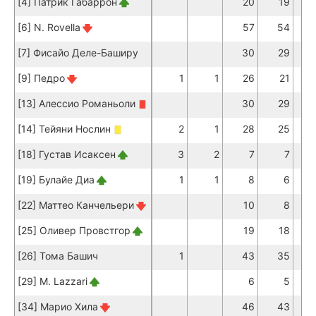
[4] Патрик Габаррон
20
19
[6] N. Rovella
57
54
[7] Фисайо Деле-Баширу
30
29
[9] Педро
1
1
26
21
[13] Алессио Романьоли
30
29
[14] Тейяни Нослин
2
1
28
25
[18] Густав Исаксен
3
2
7
7
[19] Булайе Диа
1
1
8
6
[22] Маттео Канчельери
10
8
[25] Оливер Провстгор
19
18
[26] Тома Башич
1
43
35
[29] M. Lazzari
6
5
[34] Марио Хила
46
43