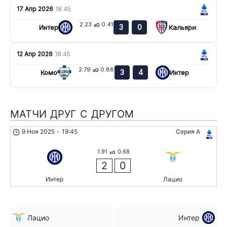
17 Апр 2026
18:45
2.23
0.41
xG
3
0
Интер
Кальяри
12 Апр 2026
18:45
2.79
0.88
xG
3
4
Комо
Интер
МАТЧИ ДРУГ С ДРУГОМ
9 Ноя 2025
-
19:45
Серия А
1.91
0.68
xG
2
0
Интер
Лацио
Лацио
Интер