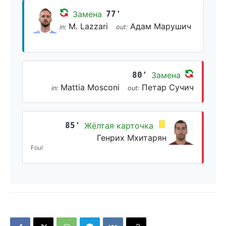
Замена
77'
M. Lazzari
Адам Марушич
in:
out:
80'
Замена
Mattia Mosconi
Петар Сучич
in:
out:
85'
Жёлтая карточка
Генрих Мхитарян
Foul