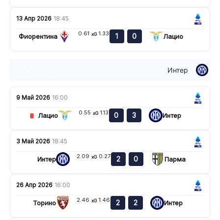
13 Апр 2026
18:45
0.61
1.33
xG
1
0
Фиорентина
Лацио
Интер
н
в
в
н
н
9 Май 2026
16:00
0.55
1.13
xG
0
3
Лацио
Интер
3 Май 2026
18:45
2.09
0.27
xG
2
0
Интер
Парма
26 Апр 2026
16:00
2.46
1.46
xG
2
2
Торино
Интер