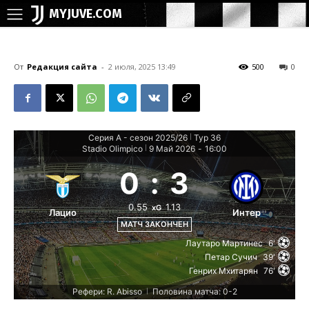
MYJUVE.COM
От
Редакция сайта
-
2 июля, 2025 13:49
500
0
Серия А - сезон 2025/26
Тур 36
|
Stadio Olimpico
9 Май 2026
-
16:00
|
0
:
3
0.55
1.13
xG
Лацио
Интер
МАТЧ ЗАКОНЧЕН
Лаутаро Мартинес
6'
Петар Сучич
39'
Генрих Мхитарян
76'
Рефери: R. Abisso
Половина матча: 0-2
|