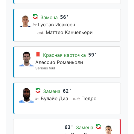
Замена
56'
Густав Исаксен
in:
Маттео Канчельери
out:
Красная карточка
59'
Алессио Романьоли
Serious foul
Замена
62'
Булайе Диа
Педро
in:
out:
63'
Замена