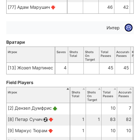
[77] Адам Марушич
46
42
Интер
Вратари
Игрок
Saves
Shots
Shots
Total
Accurate
Key
Total
On
Passes
Passes
Pass
Target
[13] Жозеп Мартинес
4
45
45
Field Players
Игрок
Shots
Shots
Total
Accurate
Key
Total
On
Passes
Passes
Pas
Target
[2] Дензел Думфрис
10
7
[8] Петар Сучич
1
1
83
82
[9] Маркус Тюрам
1
10
10