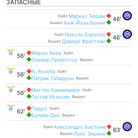
ЗАПАСНЫЕ
Маркус Тюрам
Ушёл
46'
Анж-Йоан Бонни
Вышел
Николо Барелла
Ушёл
46'
Давиде Фраттези
Вышел
Марио Хила
Ушёл
56'
Оливер Провстгор
Вышел
N. Rovella
Ушёл
56'
Патрик Габаррон
Вышел
Маттео Канчельери
Ушёл
56'
Густав Исаксен
Вышел
Педро
Ушёл
62'
Булайе Диа
Вышел
Алессандро Бастони
Ушёл
63'
Луис Энрике
Вышел