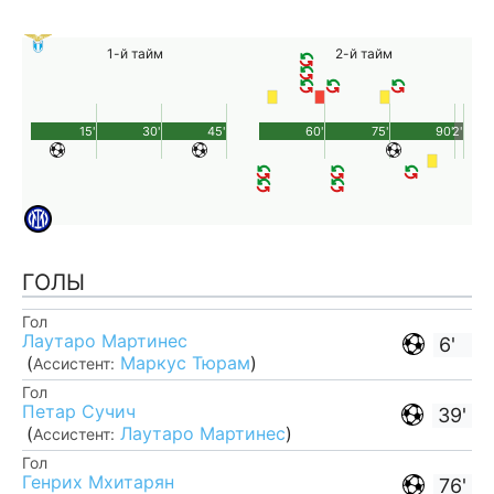
1-й тайм
2-й тайм
15'
30'
45'
60'
75'
90'
2'
ГОЛЫ
Гол
Лаутаро Мартинес
6'
(
Маркус Тюрам
)
Ассистент:
Гол
Петар Сучич
39'
(
Лаутаро Мартинес
)
Ассистент:
Гол
Генрих Мхитарян
76'