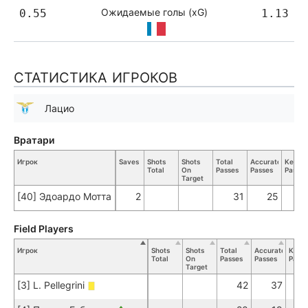
Ожидаемые голы (xG)
0.55
1.13
СТАТИСТИКА ИГРОКОВ
Лацио
Вратари
Игрок
Saves
Shots
Shots
Total
Accurate
Key
Total
On
Passes
Passes
Passes
Target
[40] Эдоардо Мотта
2
31
25
Field Players
Игрок
Shots
Shots
Total
Accurate
Key
Total
On
Passes
Passes
Passe
Target
[3] L. Pellegrini
42
37