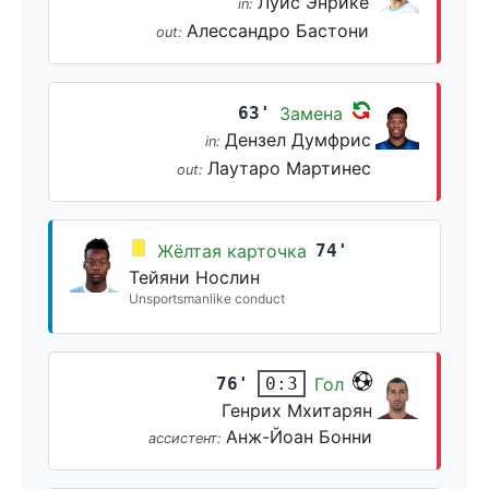
Луис Энрике
in:
Алессандро Бастони
out:
63'
Замена
Дензел Думфрис
in:
Лаутаро Мартинес
out:
Жёлтая карточка
74'
Тейяни Нослин
Unsportsmanlike conduct
76'
Гол
0:3
Генрих Мхитарян
Анж-Йоан Бонни
ассистент: