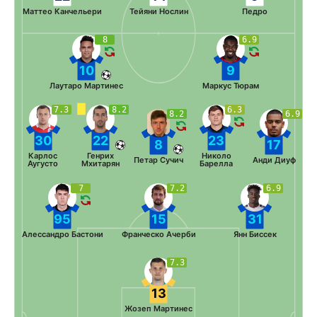
Маттео Канчельери
Тейяни Нослин
Педро
8
6.9
10
9
Лаутаро Мартинес
Маркус Тюрам
7.3
8.2
6.3
8.2
6.9
30
22
23
8
17
Карлос
Генрих
Николо
Петар Сучич
Анди Диуф
Аугусто
Мхитарян
Барелла
7
7.2
6.9
95
15
31
Алессандро Бастони
Франческо Ачерби
Янн Биссек
7.3
13
Жозеп Мартинес