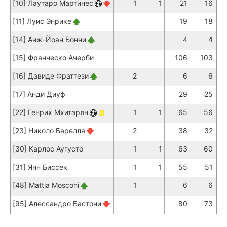
[10] Лаутаро Мартинес
1
1
21
16
[11] Луис Энрике
19
18
[14] Анж-Йоан Бонни
4
4
[15] Франческо Ачерби
106
103
[16] Давиде Фраттези
2
6
6
[17] Анди Диуф
29
25
[22] Генрих Мхитарян
1
1
65
56
[23] Николо Барелла
2
38
32
[30] Карлос Аугусто
1
1
63
60
[31] Янн Биссек
1
1
55
51
[48] Mattia Mosconi
1
6
6
[95] Алессандро Бастони
80
73