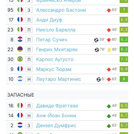
15
Франческо Ачерби
З
7.2
95
Алессандро Бастони
З
63'
7
17
Анди Диуф
П
6.9
23
Николо Барелла
П
46'
6.3
8
Петар Сучич
П
39'
80'
8.2
22
Генрих Мхитарян
П
76'
85'
8.2
30
Карлос Аугусто
П
7.3
9
Маркус Тюрам
Н
46'
6.9
10
Лаутаро Мартинес
Н
6'
63'
8
ЗАПАСНЫЕ
16
Давиде Фраттези
П
46'
6.5
14
Анж-Йоан Бонни
Н
46'
6.7
2
Дензел Думфрис
З
63'
6.7