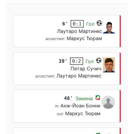
6'
Гол
0:1
Лаутаро Мартинес
Маркус Тюрам
ассистент:
39'
Гол
0:2
Петар Сучич
Лаутаро Мартинес
ассистент:
46'
Замена
Анж-Йоан Бонни
in:
Маркус Тюрам
out: