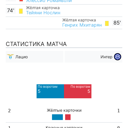
Алессио Романьоли
Жёлтая карточка
74'
Тейяни Нослин
Жёлтая карточка
85'
Генрих Мхитарян
СТАТИСТИКА МАТЧА
Лацио
Интер
Мимо ворот
Мимо ворот
3
9
По воротам
По воротам
Blocked
Blocked
5
5
1
3
Жёлтые карточки
2
1
Красные карточки