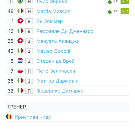
11
Луис Энрике
Н
63'
6.7
48
Mattia Mosconi
Н
80'
6.2
1
Ян Зоммер
В
12
Раффаэле Ди Дженнаро
В
25
Мануэль Аканджи
З
43
Matteo Cocchi
З
6
Стефан де Врей
З
7
Петр Зелиньски
П
36
Маттео Дармиан
З
32
Федерико Димарко
П
ТРЕНЕР
Кристиан Киву