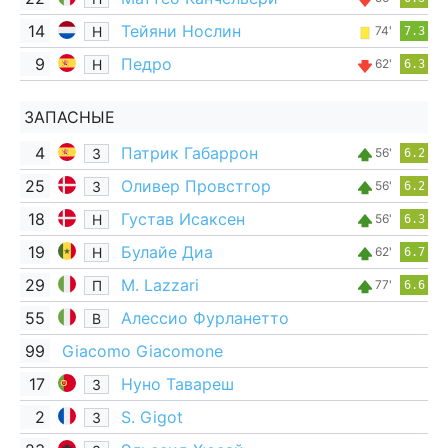
14
Тейяни Нослин
Н
74'
7.3
9
Педро
Н
62'
6.3
ЗАПАСНЫЕ
4
Патрик Габаррон
З
56'
6.2
25
Оливер Провстгор
З
56'
6.2
18
Густав Исаксен
Н
56'
6.3
19
Булайе Диа
Н
62'
6.7
29
M. Lazzari
П
77'
6.6
55
Алессио Фурланетто
В
99
Giacomo Giacomone
17
Нуно Тавареш
З
2
S. Gigot
З