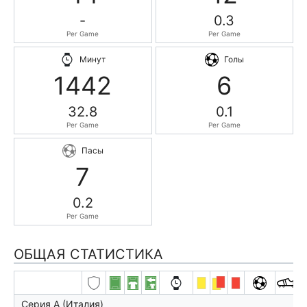
-
0.3
Per Game
Per Game
Минут
Голы
1442
6
32.8
0.1
Per Game
Per Game
Пасы
7
0.2
Per Game
ОБЩАЯ СТАТИСТИКА
Серия А (Италия)