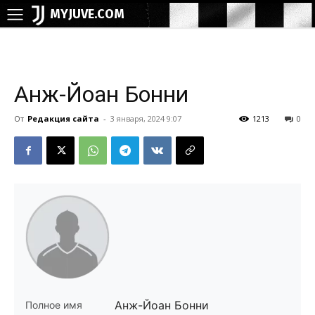
MYJUVE.COM
Анж-Йоан Бонни
От
Редакция сайта
-
3 января, 2024 9:07
1213
0
Анж-Йоан Бонни
Полное имя