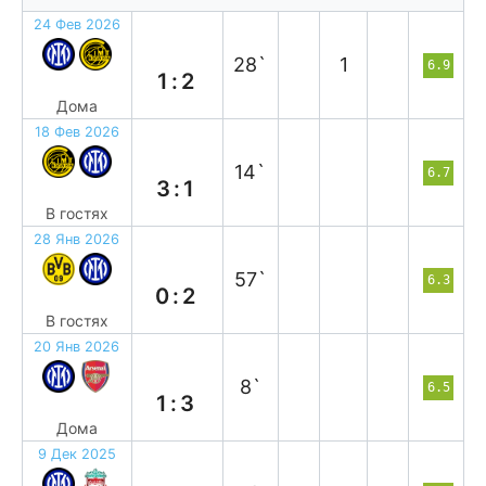
24 Фев 2026
п
28`
1
6.9
1:2
Дома
18 Фев 2026
п
14`
6.7
3:1
В гостях
28 Янв 2026
в
57`
6.3
0:2
В гостях
20 Янв 2026
п
8`
6.5
1:3
Дома
9 Дек 2025
п