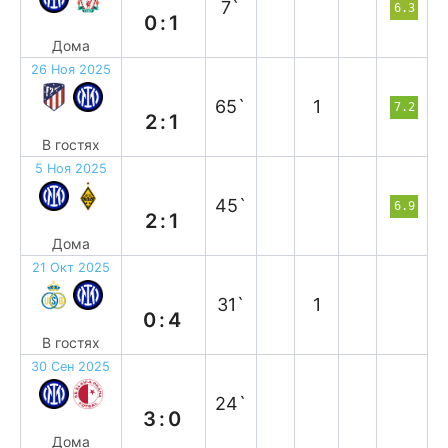
7`
6.3
0:1
Дома
26 Ноя 2025
п
65`
1
7.2
2:1
В гостях
5 Ноя 2025
в
45`
6.9
2:1
Дома
21 Окт 2025
в
31`
1
0:4
В гостях
30 Сен 2025
в
24`
3:0
Дома