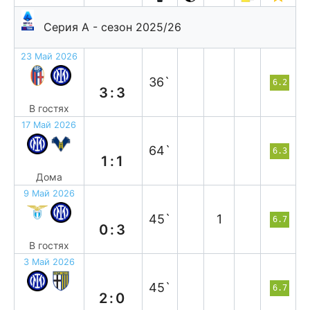
Серия А - сезон 2025/26
23 Май 2026
н
36`
6.2
3:3
В гостях
17 Май 2026
н
64`
6.3
1:1
Дома
9 Май 2026
в
45`
1
6.7
0:3
В гостях
3 Май 2026
в
45`
6.7
2:0