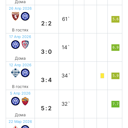
Дома
26 Апр 2026
н
61`
5.6
2:2
В гостях
17 Апр 2026
в
14`
6.9
3:0
Дома
12 Апр 2026
в
34`
5.9
3:4
В гостях
5 Апр 2026
в
32`
7.7
5:2
Дома
22 Мар 2026
н