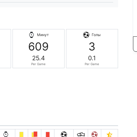
Минут
Голы
609
3
25.4
0.1
Per Game
Per Game