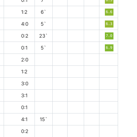
в
0:1
7`
в
1:2
6`
6.6
в
4:0
5`
6.3
в
0:2
23`
7.0
п
0:1
5`
6.9
в
2:0
в
1:2
в
3:0
п
3:1
в
0:1
в
4:1
15`
в
0:2