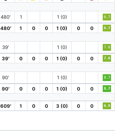
480′
1
1 (0)
6.7
480′
1
0
0
1 (0)
0
0
6.7
39′
1 (0)
7.0
39′
0
0
0
1 (0)
0
0
7.0
90′
1 (0)
8.7
90′
0
0
0
1 (0)
0
0
8.7
609′
1
0
0
3 (0)
0
0
6.9