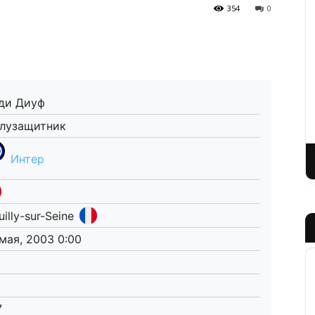
354
0
ди Диуф
лузащитник
Интер
illy-sur-Seine
 мая, 2003 0:00
7