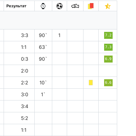
Результат
н
3:3
90`
1
7.2
н
1:1
63`
7.3
в
0:3
90`
6.9
в
2:0
н
2:2
10`
6.6
в
3:0
1`
в
3:4
в
5:2
н
1:1