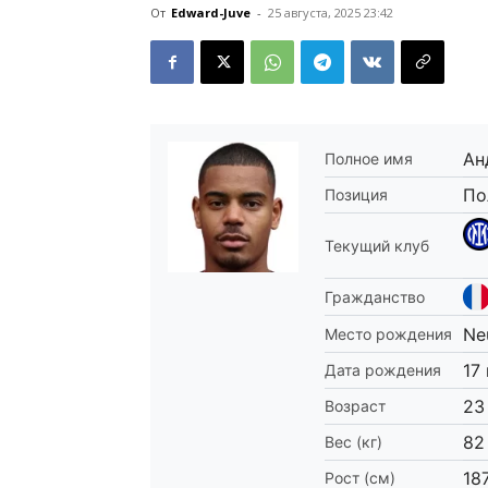
От
Edward-Juve
-
25 августа, 2025 23:42
Ан
Полное имя
По
Позиция
Текущий клуб
Гражданство
Neu
Место рождения
17
Дата рождения
23
Возраст
82
Вес (кг)
18
Рост (см)