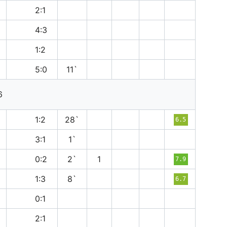
в
2:1
п
4:3
п
1:2
в
5:0
11`
6
п
1:2
28`
6.5
п
3:1
1`
в
0:2
2`
1
7.9
п
1:3
8`
6.7
п
0:1
п
2:1