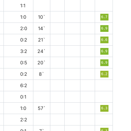
н
1:1
п
1:0
10`
6.7
в
2:0
14`
6.9
в
0:2
21`
6.6
в
3:2
24`
6.9
в
0:5
20`
6.9
в
0:2
8`
6.2
в
6:2
в
0:1
в
1:0
57`
6.3
н
2:2
6.3