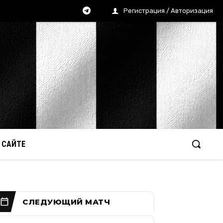
Регистрация / Авторизация
 САЙТЕ