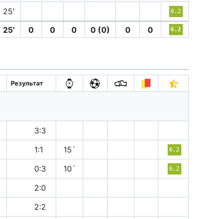
25′
6.2
25′
0
0
0
0 (0)
0
0
6.2
Результат
н
3:3
н
1:1
15`
6.2
в
0:3
10`
6.2
в
2:0
н
2:2