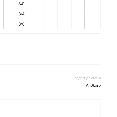
в
3:0
в
3:4
в
3:0
Следующая статья
A. Okoro