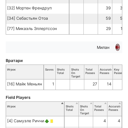
[32] Мортен Френдруп
39
34
[34] Себастьян Отоа
59
55
[77] Микаэль Эллертссон
29
19
Милан
Вратари
Игрок
Saves
Shots
Shots
Total
Accurate
Key
Total
On
Passes
Passes
Passes
Target
[16] Майк Меньян
1
27
14
Field Players
Игрок
Shots
Shots
Total
Accurate
Ke
Total
On
Passes
Passes
Pas
Target
[4] Самуэле Риччи
4
4