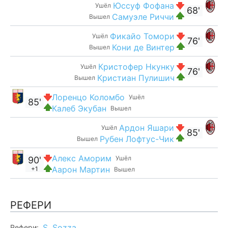
Юссуф Фофана
Ушёл
68'
Самуэле Риччи
Вышел
Фикайо Томори
Ушёл
76'
Кони де Винтер
Вышел
Кристофер Нкунку
Ушёл
76'
Кристиан Пулишич
Вышел
Лоренцо Коломбо
Ушёл
85'
Калеб Экубан
Вышел
Ардон Яшари
Ушёл
85'
Рубен Лофтус-Чик
Вышел
Алекс Аморим
Ушёл
90'
Аарон Мартин
+1
Вышел
РЕФЕРИ
S. Sozza
Рефери: