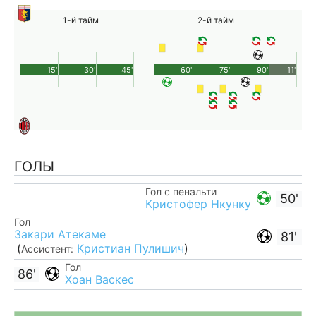
1-й тайм
2-й тайм
15'
30'
45'
60'
75'
90'
11'
ГОЛЫ
Гол с пенальти
50'
Кристофер Нкунку
Гол
Закари Атекаме
81'
(
Кристиан Пулишич
)
Ассистент:
Гол
86'
Хоан Васкес