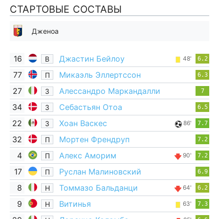
СТАРТОВЫЕ СОСТАВЫ
Дженоа
16
Джастин Бейлоу
В
48'
6.2
77
Микаэль Эллертссон
П
6.3
27
Алессандро Маркандалли
З
7
34
Себастьян Отоа
З
6.5
22
Хоан Васкес
З
86'
7.7
32
Мортен Френдруп
П
7.2
4
Алекс Аморим
П
90'
7.2
17
Руслан Малиновский
П
6.9
8
Томмазо Бальданци
Н
64'
6.2
9
Витинья
Н
63'
7.3