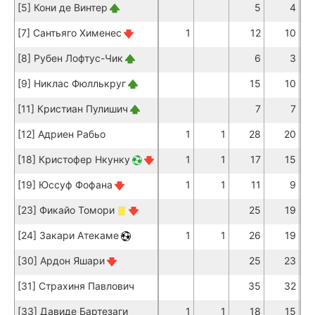
[5] Кони де Винтер
5
4
[7] Сантьяго Хименес
1
12
10
[8] Рубен Лофтус-Чик
6
3
[9] Никлас Фюллькруг
15
10
[11] Кристиан Пулишич
7
7
[12] Адриен Рабьо
1
1
28
20
[18] Кристофер Нкунку
1
1
17
15
[19] Юссуф Фофана
1
1
11
9
[23] Фикайо Томори
25
19
[24] Закари Атекаме
1
1
26
19
[30] Ардон Яшари
25
23
[31] Страхиня Павлович
35
32
[33] Давиде Бартезаги
1
1
18
15