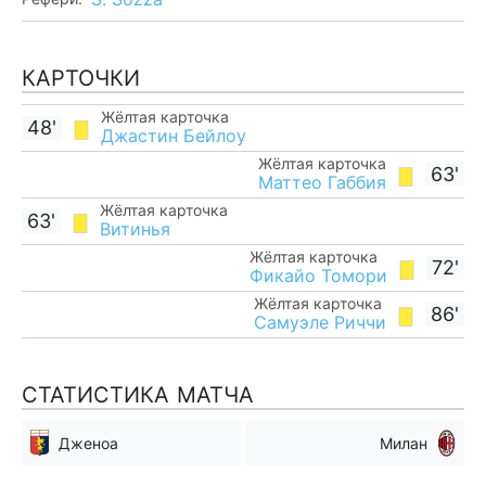
КАРТОЧКИ
Жёлтая карточка
48'
Джастин Бейлоу
Жёлтая карточка
63'
Маттео Габбия
Жёлтая карточка
63'
Витинья
Жёлтая карточка
72'
Фикайо Томори
Жёлтая карточка
86'
Самуэле Риччи
СТАТИСТИКА МАТЧА
Дженоа
Милан