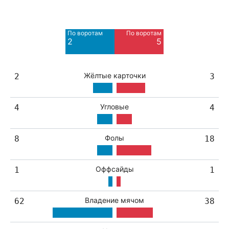
Мимо ворот
Мимо ворот
7
2
По воротам
По воротам
Blocked
Blocked
2
5
2
1
Жёлтые карточки
2
3
Угловые
4
4
Фолы
8
18
Оффсайды
1
1
Владение мячом
62
38