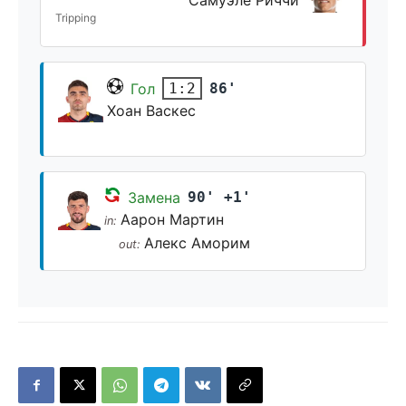
Самуэле Риччи
Tripping
Гол
86'
1:2
Хоан Васкес
Замена
90' +1'
Аарон Мартин
in:
Алекс Аморим
out: