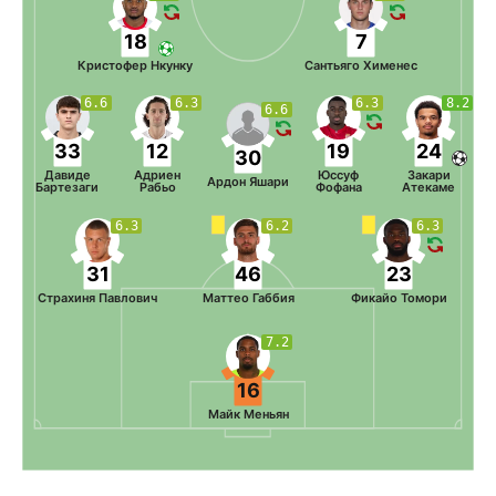
18
7
Кристофер Нкунку
Сантьяго Хименес
6.6
6.3
6.3
8.2
6.6
33
12
19
24
30
Давиде
Адриен
Юссуф
Закари
Ардон Яшари
Бартезаги
Рабьо
Фофана
Атекаме
6.3
6.2
6.3
31
46
23
Страхиня Павлович
Маттео Габбия
Фикайо Томори
7.2
16
Майк Меньян