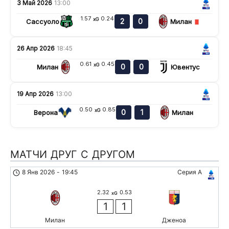
3 Май 2026
13:00
1.57
0.24
xG
2
0
Сассуоло
Милан
26 Апр 2026
18:45
0.61
0.45
xG
0
0
Милан
Ювентус
19 Апр 2026
13:00
0.50
0.85
xG
0
1
Верона
Милан
МАТЧИ ДРУГ С ДРУГОМ
8 Янв 2026
-
19:45
Серия А
2.32
0.53
xG
1
1
Милан
Дженоа