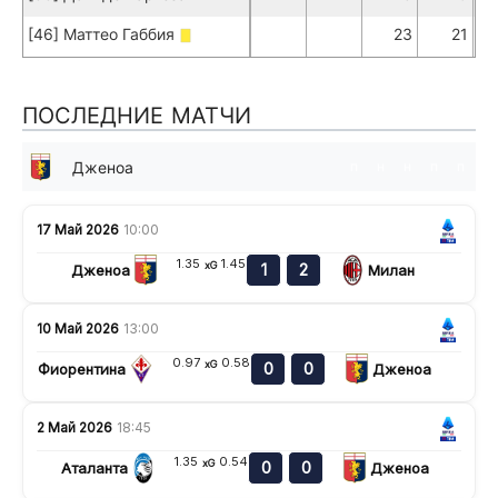
[46] Маттео Габбия
23
21
ПОСЛЕДНИЕ МАТЧИ
Дженоа
п
н
н
п
п
17 Май 2026
10:00
1.35
1.45
xG
1
2
Дженоа
Милан
10 Май 2026
13:00
0.97
0.58
xG
0
0
Фиорентина
Дженоа
2 Май 2026
18:45
1.35
0.54
xG
0
0
Аталанта
Дженоа