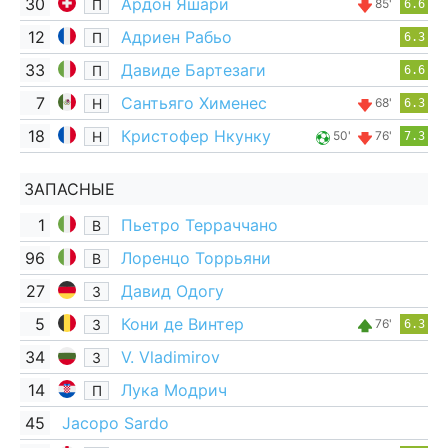
30
Ардон Яшари
П
85'
6.6
12
Адриен Рабьо
П
6.3
33
Давиде Бартезаги
П
6.6
7
Сантьяго Хименес
Н
68'
6.3
18
Кристофер Нкунку
Н
50'
76'
7.3
ЗАПАСНЫЕ
1
Пьетро Терраччано
В
96
Лоренцо Торрьяни
В
27
Давид Одогу
З
5
Кони де Винтер
З
76'
6.3
34
V. Vladimirov
З
14
Лука Модрич
П
45
Jacopo Sardo