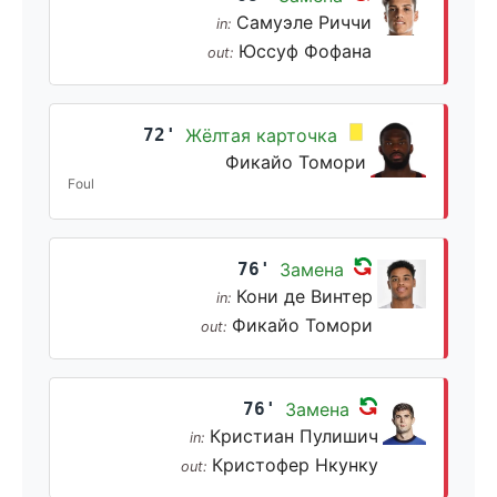
Самуэле Риччи
in:
Юссуф Фофана
out:
72'
Жёлтая карточка
Фикайо Томори
Foul
76'
Замена
Кони де Винтер
in:
Фикайо Томори
out:
76'
Замена
Кристиан Пулишич
in:
Кристофер Нкунку
out: