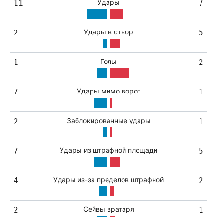
Удары
11
7
Удары в створ
2
5
Голы
1
2
Удары мимо ворот
7
1
Заблокированные удары
2
1
Удары из штрафной площади
7
5
Удары из-за пределов штрафной
4
2
Сейвы вратаря
2
1