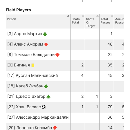
Field Players
Игрок
Shots
Shots
Total
Accurate
Total
On
Passes
Passes
Target
[3] Аарон Мартин
1
1
[4] Алекс Аморим
48
43
[8] Томмазо Бальданци
22
20
[9] Витинья
2
35
29
[17] Руслан Малиновский
4
45
38
[18] Калеб Экубан
[21] Джефф Эхатор
2
1
3
[22] Хоан Васкес
1
1
79
66
[27] Алессандро Маркандалли
66
55
[29] Лоренцо Коломбо
14
11