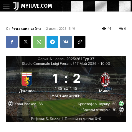
MYJUVE.COM
От
Редакция сайта
-
2 июля, 2025 13:49
441
0
Серия А - сезон 2025/26
Тур 37
|
Stadio Comunale Luigi Ferraris
17 Май 2026
-
10:00
|
1
:
2
1.35
1.45
xG
Дженоа
Милан
МАТЧ ЗАКОНЧЕН
Хоан Васкес
86'
Кристофер Нкунку
50'
Закари Атекаме
81'
Рефери: S. Sozza
Половина матча: 0-0
|