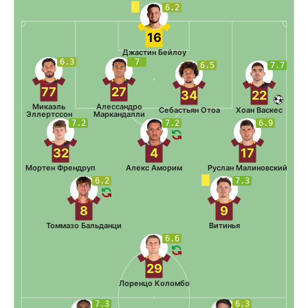
6.2
16
Джастин Бейлоу
6.3
7
6.5
7.7
77
27
34
22
Микаэль
Алессандро
Себастьян Отоа
Хоан Васкес
Эллертссон
Маркандалли
7.2
7.2
6.9
32
4
17
Мортен Френдруп
Алекс Аморим
Руслан Малиновский
6.2
7.3
8
9
Томмазо Бальданци
Витинья
6.6
29
Лоренцо Коломбо
7.3
6.3