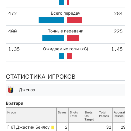
Всего передач
472
284
Точные передачи
400
225
Ожидаемые голы (xG)
1.35
1.45
СТАТИСТИКА ИГРОКОВ
Дженоа
Вратари
Игрок
Saves
Shots
Shots
Total
Accurate
K
Total
On
Passes
Passes
P
Target
[16] Джастин Бейлоу
2
32
29