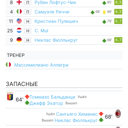
8
Рубен Лофтус-Чик
П
85'
6.5
4
Самуэле Риччи
П
68'
86'
6.5
11
Кристиан Пулишич
Н
76'
6.7
25
C. Mul
Н
9
Никлас Фюллькруг
Н
68'
6.7
ТРЕНЕР
Массимилиано Аллегри
ЗАПАСНЫЕ
Томмазо Бальданци
Ушёл
64'
Джефф Эхатор
Вышел
Сантьяго Хименес
Ушёл
68'
Никлас Фюллькруг
Вышел