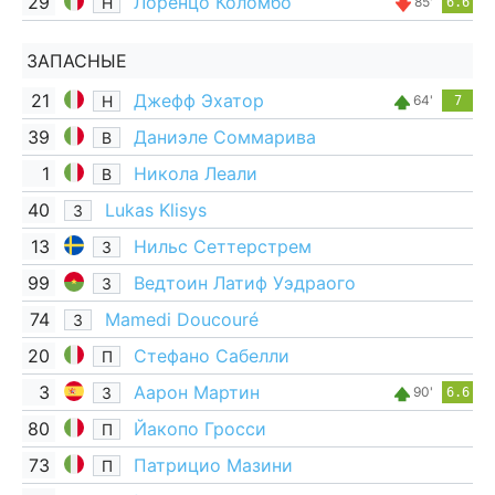
29
Лоренцо Коломбо
Н
85'
6.6
ЗАПАСНЫЕ
21
Джефф Эхатор
Н
64'
7
39
Даниэле Соммарива
В
1
Никола Леали
В
40
Lukas Klisys
З
13
Нильс Сеттерстрем
З
99
Ведтоин Латиф Уэдраого
З
74
Mamedi Doucouré
З
20
Стефано Сабелли
П
3
Аарон Мартин
З
90'
6.6
80
Йакопо Гросси
П
73
Патрицио Мазини
П