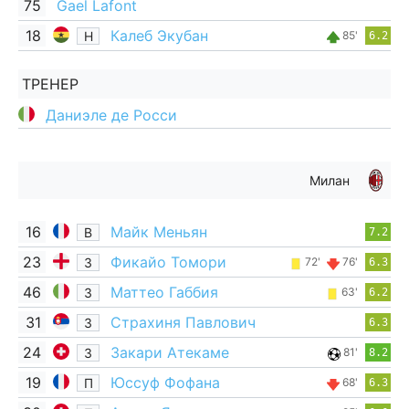
75
Gael Lafont
18
Калеб Экубан
Н
85'
6.2
ТРЕНЕР
Даниэле де Росси
Милан
16
Майк Меньян
В
7.2
23
Фикайо Томори
З
72'
76'
6.3
46
Маттео Габбия
З
63'
6.2
31
Страхиня Павлович
З
6.3
24
Закари Атекаме
З
81'
8.2
19
Юссуф Фофана
П
68'
6.3