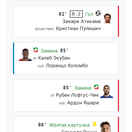
81'
Гол
0:2
Закари Атекаме
Кристиан Пулишич
ассистент:
Замена
85'
Калеб Экубан
in:
Лоренцо Коломбо
out:
85'
Замена
Рубен Лофтус-Чик
in:
Ардон Яшари
out:
86'
Жёлтая карточка