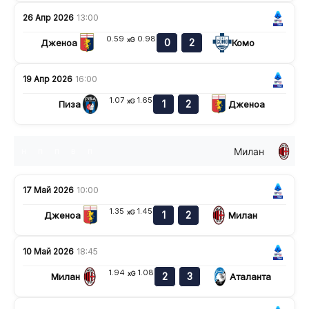
26 Апр 2026
13:00
0.59
0.98
xG
0
2
Дженоа
Комо
19 Апр 2026
16:00
1.07
1.65
xG
1
2
Пиза
Дженоа
Милан
н
п
п
в
п
17 Май 2026
10:00
1.35
1.45
xG
1
2
Дженоа
Милан
10 Май 2026
18:45
1.94
1.08
xG
2
3
Милан
Аталанта