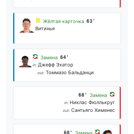
Жёлтая карточка
63'
Витинья
Замена
64'
Джефф Эхатор
in:
Томмазо Бальданци
out:
68'
Замена
Никлас Фюллькруг
in:
Сантьяго Хименес
out:
68'
Замена