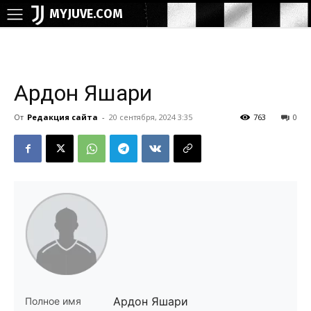
MYJUVE.COM
Ардон Яшари
От
Редакция сайта
-
20 сентября, 2024 3:35
763
0
Ардон Яшари
Полное имя