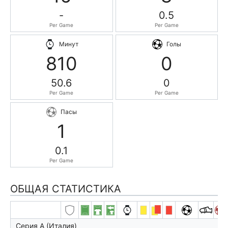
-
0.5
Per Game
Per Game
Минут
Голы
810
0
50.6
0
Per Game
Per Game
Пасы
1
0.1
Per Game
ОБЩАЯ СТАТИСТИКА
Серия А (Италия)