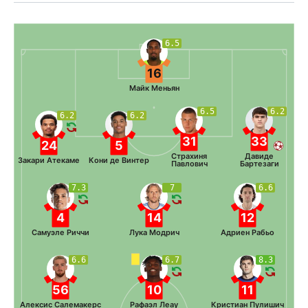
6.5
16
Майк Меньян
6.5
6.2
6.2
6.2
31
33
24
5
Страхиня
Давиде
Закари Атекаме
Кони де Винтер
Павлович
Бартезаги
7.3
7
6.6
4
14
12
Самуэле Риччи
Лука Модрич
Адриен Рабьо
6.6
6.7
8.3
56
10
11
Алексис Салемакерс
Рафаэл Леау
Кристиан Пулишич