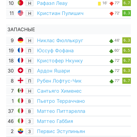
10
Рафаэл Леау
Н
16'
77'
6.7
11
Кристиан Пулишич
Н
72'
8.3
ЗАПАСНЫЕ
9
Никлас Фюллькруг
Н
46'
6.3
19
Юссуф Фофана
П
60'
6.5
18
Кристофер Нкунку
Н
72'
6.7
30
Ардон Яшари
П
72'
6.3
8
Рубен Лофтус-Чик
П
77'
6.7
7
Сантьяго Хименес
Н
1
Пьетро Терраччано
В
37
Маттео Питтарелла
В
46
Маттео Габбия
З
2
Первис Эступиньян
З