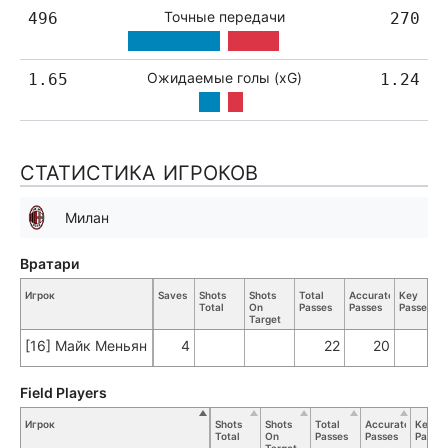
Точные передачи
496
270
Ожидаемые голы (xG)
1.65
1.24
СТАТИСТИКА ИГРОКОВ
Милан
Вратари
Игрок
Saves
Shots
Shots
Total
Accurate
Key
Total
On
Passes
Passes
Passes
Target
[16] Майк Меньян
4
22
20
Field Players
Игрок
Shots
Shots
Total
Accurate
Key
Total
On
Passes
Passes
Passes