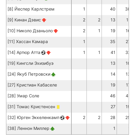
[8] Йеспер Карлстрем
1
40
38
[9] Кинан Дэвис
2
2
13
11
[10] Николо Дзаньоло
2
1
19
16
[11] Хассан Камара
1
35
27
[14] Артюр Атта
1
1
41
32
[19] Кингсли Эхизибуэ
13
10
[24] Якуб Петровски
14
13
[27] Кристиан Кабаселе
19
17
[28] Умар Соле
46
41
[31] Томас Кристенсен
27
19
[32] Юрген Эккеленкамп
2
2
28
25
[38] Леннон Миллер
1
1