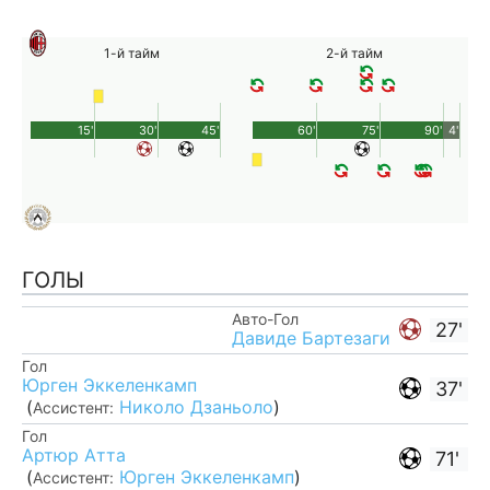
1-й тайм
2-й тайм
15'
30'
45'
60'
75'
90'
4'
ГОЛЫ
Авто-Гол
27'
Давиде Бартезаги
Гол
Юрген Эккеленкамп
37'
(
Николо Дзаньоло
)
Ассистент:
Гол
Артюр Атта
71'
(
Юрген Эккеленкамп
)
Ассистент: