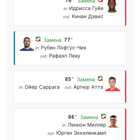
76'
Замена
Идрисса Гуйе
in:
Кинан Дэвис
out:
Замена
77'
Рубен Лофтус-Чик
in:
Рафаэл Леау
out:
85'
Замена
Ойер Саррага
Артюр Атта
in:
out:
86'
Замена
Леннон Миллер
in:
Юрген Эккеленкамп
out: