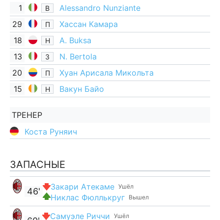
1
Alessandro Nunziante
В
29
Хассан Камара
П
18
A. Buksa
Н
13
N. Bertola
З
20
Хуан Арисала Микольта
П
15
Вакун Байо
Н
ТРЕНЕР
Коста Руняич
ЗАПАСНЫЕ
Закари Атекаме
Ушёл
46'
Никлас Фюллькруг
Вышел
Самуэле Риччи
Ушёл