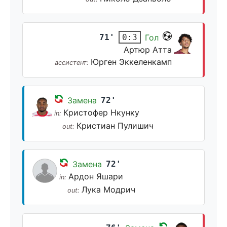
71'
Гол
0:3
Артюр Атта
Юрген Эккеленкамп
ассистент:
Замена
72'
Кристофер Нкунку
in:
Кристиан Пулишич
out:
Замена
72'
Ардон Яшари
in:
Лука Модрич
out: