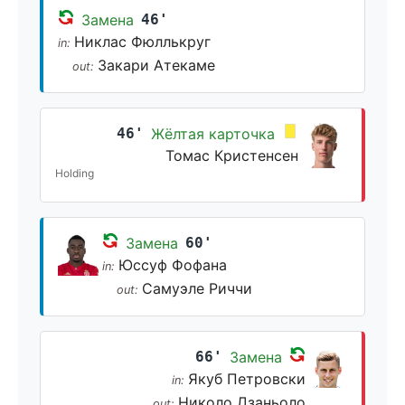
Замена
46'
Никлас Фюллькруг
in:
Закари Атекаме
out:
46'
Жёлтая карточка
Томас Кристенсен
Holding
Замена
60'
Юссуф Фофана
in:
Самуэле Риччи
out:
66'
Замена
Якуб Петровски
in:
Николо Дзаньоло
out: