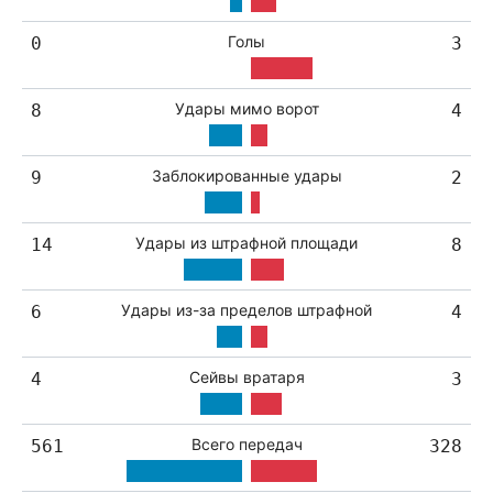
Голы
0
3
Удары мимо ворот
8
4
Заблокированные удары
9
2
Удары из штрафной площади
14
8
Удары из-за пределов штрафной
6
4
Сейвы вратаря
4
3
Всего передач
561
328