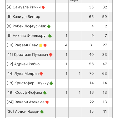
Target
[4] Самуэле Риччи
35
32
[5] Кони де Винтер
66
59
[8] Рубен Лофтус-Чик
4
2
[9] Никлас Фюллькруг
1
9
7
[10] Рафаэл Леау
4
31
27
[11] Кристиан Пулишич
1
40
33
[12] Адриен Рабьо
1
56
47
[14] Лука Модрич
1
1
70
63
[18] Кристофер Нкунку
14
14
[19] Юссуф Фофана
1
1
16
13
[24] Закари Атекаме
22
18
[30] Ардон Яшари
15
11