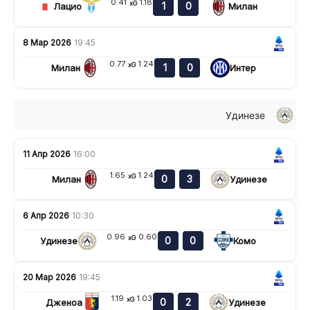
0.41
1.18
xG
1
0
Лацио
Милан
8 Мар 2026
19:45
0.77
1.24
xG
1
0
Милан
Интер
Удинезе
н
в
в
п
п
11 Апр 2026
16:00
1.65
1.24
xG
0
3
Милан
Удинезе
6 Апр 2026
10:30
0.96
0.60
xG
0
0
Удинезе
Комо
20 Мар 2026
19:45
1.19
1.03
xG
0
2
Дженоа
Удинезе