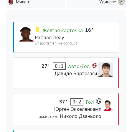
Милан
Удинезе
Жёлтая карточка
16'
Рафаэл Леау
Unsportsmanlike conduct
27'
Авто-Гол
0:1
Давиде Бартезаги
37'
Гол
0:2
Юрген Эккеленкамп
Николо Дзаньоло
ассистент: