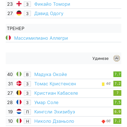
23
Фикайо Томори
З
27
Давид Одогу
З
ТРЕНЕР
Массимилиано Аллегри
Удинезе
40
Мадука Окойе
В
7.7
31
Томас Кристенсен
З
46'
7.2
27
Кристиан Кабаселе
З
7
28
Умар Соле
З
7.5
19
Кингсли Эхизибуэ
П
6.9
10
Николо Дзаньоло
Н
66'
7.2