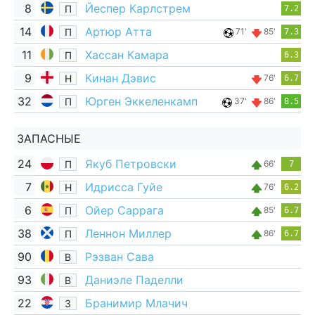
8
Йеспер Карлстрем
П
7.2
14
Артюр Атта
П
71'
85'
7.3
11
Хассан Камара
П
6.3
9
Кинан Дэвис
Н
76'
6.7
32
Юрген Эккеленкамп
П
37'
86'
8.5
ЗАПАСНЫЕ
24
Якуб Петровски
П
66'
7
7
Идрисса Гуйе
Н
76'
6.2
6
Ойер Саррага
П
85'
6.7
38
Леннон Миллер
П
86'
6.7
90
Рэзван Сава
В
93
Даниэле Паделли
В
22
Бранимир Млачич
З