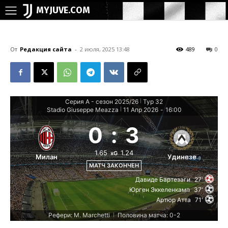
MYJUVE.COM
От
Редакция сайта
-
2 июля, 2025 13:48
489
0
Серия А - сезон 2025/26
Тур 32
|
Stadio Giuseppe Meazza
11 Апр 2026
-
16:00
|
0
:
3
1.65
1.24
xG
Милан
Удинезе
МАТЧ ЗАКОНЧЕН
Давиде Бартезаги
27'
Юрген Эккеленкамп
37'
Артюр Атта
71'
Рефери: M. Marchetti
Половина матча: 0-2
|