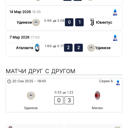
14 Мар 2026
19:45
0.66
3.08
xG
0
1
Удинезе
Ювентус
7 Мар 2026
17:00
1.89
0.77
xG
2
2
Аталанта
Удинезе
МАТЧИ ДРУГ С ДРУГОМ
20 Сен 2025
-
18:45
Серия А
0.33
1.22
xG
0
3
Удинезе
Милан