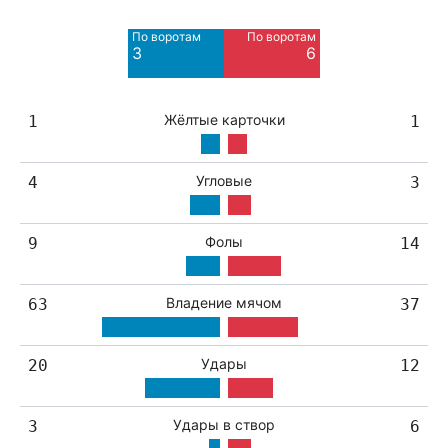
8
6
По воротам
По воротам
Blocked
Blocked
3
6
9
2
Жёлтые карточки
1
1
Угловые
4
3
Фолы
9
14
Владение мячом
63
37
Удары
20
12
Удары в створ
3
6