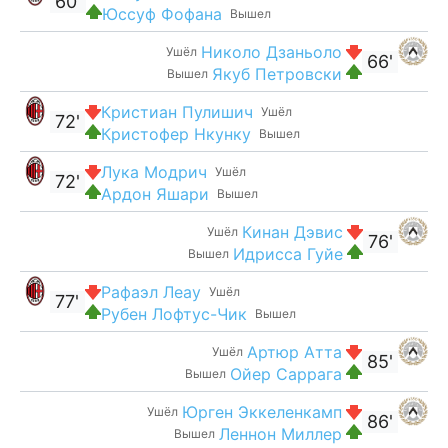
60'
Юссуф Фофана
Вышел
Николо Дзаньоло
Ушёл
66'
Якуб Петровски
Вышел
Кристиан Пулишич
Ушёл
72'
Кристофер Нкунку
Вышел
Лука Модрич
Ушёл
72'
Ардон Яшари
Вышел
Кинан Дэвис
Ушёл
76'
Идрисса Гуйе
Вышел
Рафаэл Леау
Ушёл
77'
Рубен Лофтус-Чик
Вышел
Артюр Атта
Ушёл
85'
Ойер Саррага
Вышел
Юрген Эккеленкамп
Ушёл
86'
Леннон Миллер
Вышел