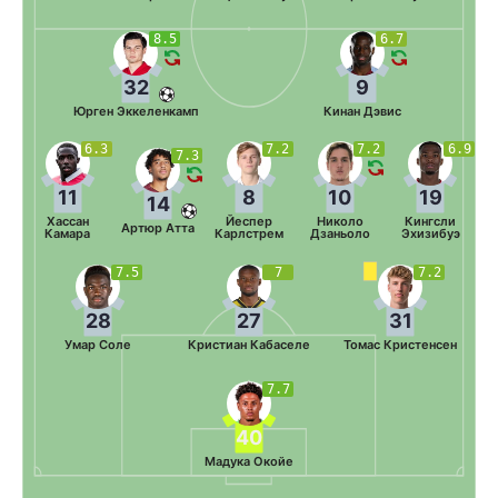
8.5
6.7
32
9
Юрген Эккеленкамп
Кинан Дэвис
6.3
7.2
7.2
6.9
7.3
11
8
10
19
14
Хассан
Йеспер
Николо
Кингсли
Артюр Атта
Камара
Карлстрем
Дзаньоло
Эхизибуэ
7.5
7
7.2
28
27
31
Умар Соле
Кристиан Кабаселе
Томас Кристенсен
7.7
40
Мадука Окойе