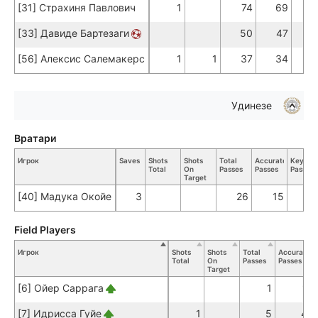
[31] Страхиня Павлович
1
74
69
[33] Давиде Бартезаги
50
47
[56] Алексис Салемакерс
1
1
37
34
Удинезе
Вратари
Игрок
Saves
Shots
Shots
Total
Accurate
Key
Total
On
Passes
Passes
Passes
Target
[40] Мадука Окойе
3
26
15
Field Players
Игрок
Shots
Shots
Total
Accurate
Total
On
Passes
Passes
P
Target
[6] Ойер Саррага
1
1
[7] Идрисса Гуйе
1
5
4