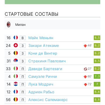
СТАРТОВЫЕ СОСТАВЫ
Милан
16
Майк Меньян
В
6.5
24
Закари Атекаме
З
46'
6.2
5
Кони де Винтер
З
6.2
31
Страхиня Павлович
З
6.5
33
Давиде Бартезаги
П
27'
6.2
4
Самуэле Риччи
П
60'
7.3
14
Лука Модрич
П
72'
7
12
Адриен Рабьо
П
6.6
56
Алексис Салемакерс
П
6.6