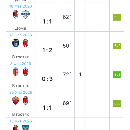
18 Фев 2026
н
62`
6.3
1:1
Дома
13 Фев 2026
в
50`
6.2
1:2
В гостях
3 Фев 2026
в
72`
1
8.0
0:3
В гостях
25 Янв 2026
н
69`
6.6
1:1
В гостях
18 Янв 2026
в