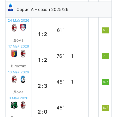
Серия А - сезон 2025/26
24 Май 2026
п
61`
6.6
1:2
Дома
17 Май 2026
в
76`
1
7.3
1:2
В гостях
10 Май 2026
п
45`
1
8.5
2:3
Дома
3 Май 2026
п
45`
6.3
2:0