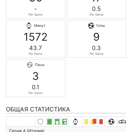
-
0.5
Per Game
Per Game
Минут
Голы
1572
9
43.7
0.3
Per Game
Per Game
Пасы
3
0.1
Per Game
ОБЩАЯ СТАТИСТИКА
Серия А (Италия)