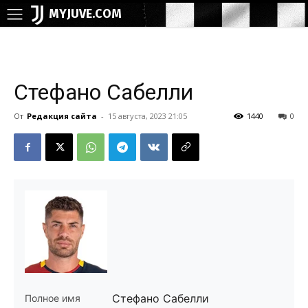
MYJUVE.COM
Стефано Сабелли
От
Редакция сайта
-
15 августа, 2023 21:05
1440
0
Стефано Сабелли
Полное имя