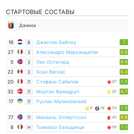
СТАРТОВЫЕ СОСТАВЫ
Дженоа
16
Джастин Бейлоу
В
7
27
Алессандро Маркандалли
З
6.6
5
Лео Остигард
З
6.9
22
Хоан Васкес
З
6.3
20
Стефано Сабелли
П
87'
7.5
32
Мортен Френдруп
П
20'
6.7
17
Руслан Малиновский
П
5'
18'
55'
7.6
77
Микаэль Эллертссон
П
45'
5.6
8
Томмазо Бальданци
Н
55'
7.3