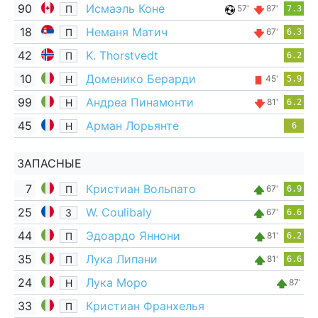
90
Исмаэль Коне
П
57'
87'
7.3
18
Неманя Матич
П
67'
6.3
42
K. Thorstvedt
П
6.2
10
Доменико Берарди
Н
45'
5.9
99
Андреа Пинамонти
Н
81'
6.2
45
Арман Лорьянте
Н
6
ЗАПАСНЫЕ
7
Кристиан Вольпато
П
67'
6.9
25
W. Coulibaly
З
67'
6.6
44
Эдоардо Яннони
П
81'
6.2
35
Лука Липани
П
81'
6.6
24
Лука Моро
Н
87'
33
Кристиан Франхелья
П