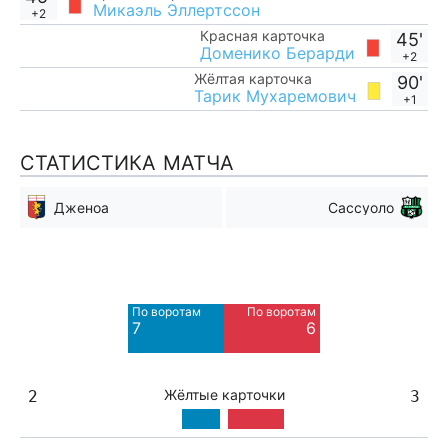
Микаэль Эллертссон
+2
Красная карточка
45'
Доменико Берарди
+2
Жёлтая карточка
90'
Тарик Мухаремович
+1
СТАТИСТИКА МАТЧА
Дженоа
Сассуоло
Мимо ворот
Мимо ворот
4
9
По воротам
По воротам
Blocked
Blocked
7
6
3
2
Жёлтые карточки
2
3