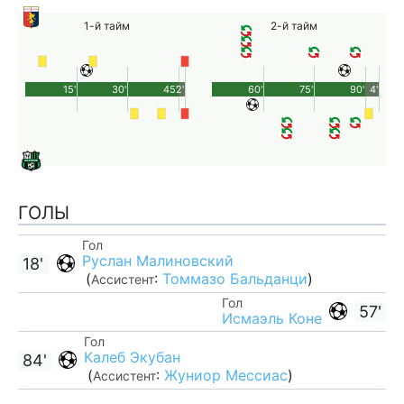
1-й тайм
2-й тайм
15'
30'
45'
2'
60'
75'
90'
4'
ГОЛЫ
Гол
Руслан Малиновский
18'
(
:
Томмазо Бальданци
)
Ассистент
Гол
57'
Исмаэль Коне
Гол
Калеб Экубан
84'
(
:
Жуниор Мессиас
)
Ассистент