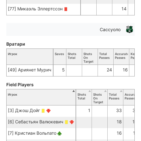
[77] Микаэль Эллертссон
14
1
Сассуоло
Вратари
Игрок
Saves
Shots
Shots
Total
Accurate
Key
Total
On
Passes
Passes
Passes
Target
[49] Ариянет Мурич
5
24
16
Field Players
Игрок
Shots
Shots
Total
Accurate
Total
On
Passes
Passes
Target
[3] Джош Дойг
1
33
31
[6] Себастьян Валюкевич
18
16
[7] Кристиан Вольпато
16
11