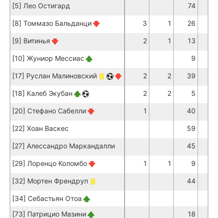
[5] Лео Остигард
74
7
[8] Томмазо Бальданци
3
1
26
2
[9] Витинья
2
1
13
1
[10] Жуниор Мессиас
9
[17] Руслан Малиновский
2
2
39
3
[18] Калеб Экубан
2
2
5
[20] Стефано Сабелли
1
40
3
[22] Хоан Васкес
59
5
[27] Алессандро Маркандалли
45
4
[29] Лоренцо Коломбо
1
1
9
[32] Мортен Френдруп
44
4
[34] Себастьян Отоа
[73] Патрицио Мазини
18
1