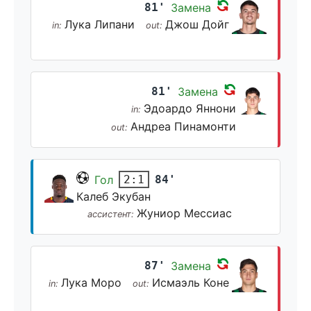
81'
Замена
Лука Липани
Джош Дойг
in:
out:
81'
Замена
Эдоардо Яннони
in:
Андреа Пинамонти
out:
Гол
84'
2:1
Калеб Экубан
Жуниор Мессиас
ассистент:
87'
Замена
Лука Моро
Исмаэль Коне
in:
out: