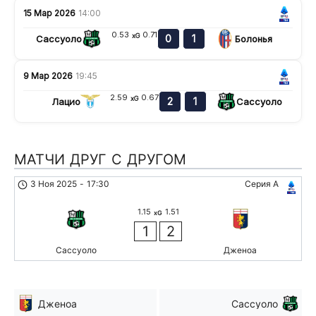
15 Мар 2026
14:00
0.53
0.71
xG
0
1
Сассуоло
Болонья
9 Мар 2026
19:45
2.59
0.67
xG
2
1
Лацио
Сассуоло
МАТЧИ ДРУГ С ДРУГОМ
3 Ноя 2025
-
17:30
Серия А
1.15
1.51
xG
1
2
Сассуоло
Дженоа
Дженоа
Сассуоло