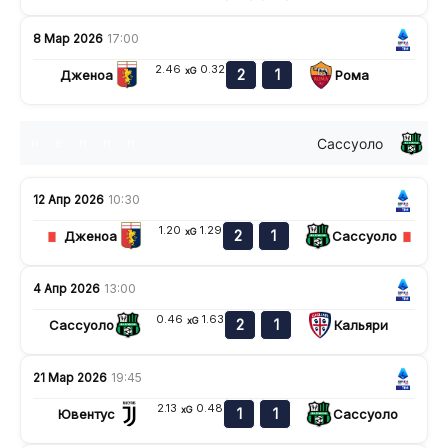
8 Мар 2026
17:00
2.46
0.32
xG
2
1
Дженоа
Рома
Сассуоло
н
в
п
п
п
12 Апр 2026
10:30
1.20
1.29
xG
2
1
Дженоа
Сассуоло
4 Апр 2026
13:00
0.46
1.63
xG
2
1
Сассуоло
Кальяри
21 Мар 2026
19:45
2.13
0.48
xG
1
1
Ювентус
Сассуоло