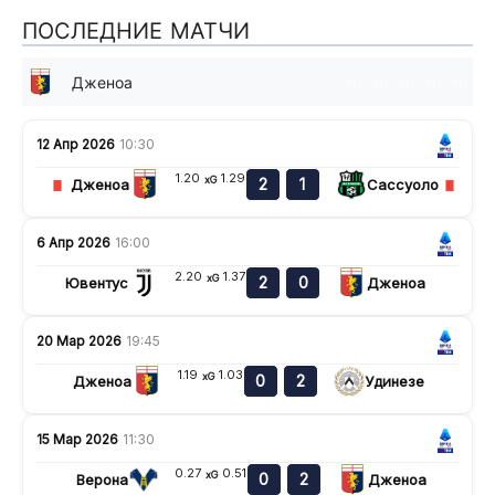
ПОСЛЕДНИЕ МАТЧИ
Дженоа
п
н
н
п
п
12 Апр 2026
10:30
1.20
1.29
xG
2
1
Дженоа
Сассуоло
6 Апр 2026
16:00
2.20
1.37
xG
2
0
Ювентус
Дженоа
20 Мар 2026
19:45
1.19
1.03
xG
0
2
Дженоа
Удинезе
15 Мар 2026
11:30
0.27
0.51
xG
0
2
Верона
Дженоа