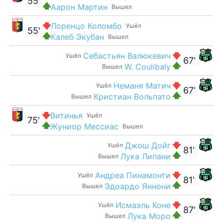
55'
Аарон Мартин
Вышел
Лоренцо Коломбо
Ушёл
55'
Калеб Экубан
Вышел
Себастьян Валюкевич
Ушёл
67'
W. Coulibaly
Вышел
Неманя Матич
Ушёл
67'
Кристиан Вольпато
Вышел
Витинья
Ушёл
75'
Жуниор Мессиас
Вышел
Джош Дойг
Ушёл
81'
Лука Липани
Вышел
Андреа Пинамонти
Ушёл
81'
Эдоардо Яннони
Вышел
Исмаэль Коне
Ушёл
87'
Лука Моро
Вышел