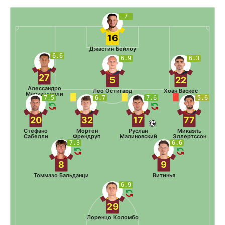
7
16
Джастин Бейлоу
6.6
6.9
6.3
27
5
22
Алессандро
Лео Остигард
Хоан Васкес
Маркандалли
7.5
6.7
7.6
5.6
20
32
17
77
Стефано
Мортен
Руслан
Микаэль
Сабелли
Френдруп
Малиновский
Эллертссон
7.3
6.6
8
9
Томмазо Бальданци
Витинья
6.9
29
Лоренцо Коломбо