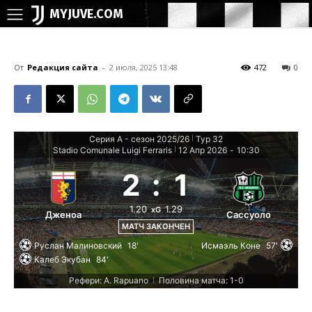
MYJUVE.COM
От
Редакция сайта
-
2 июля, 2025 13:48
472
0
Серия А - сезон 2025/26
Тур 32
|
Stadio Comunale Luigi Ferraris
12 Апр 2026
-
10:30
|
2
:
1
1.20
1.29
xG
Дженоа
Сассуоло
МАТЧ ЗАКОНЧЕН
Руслан Малиновский
18'
Исмаэль Коне
57'
Калеб Экубан
84'
Рефери: A. Rapuano
Половина матча: 1-0
|