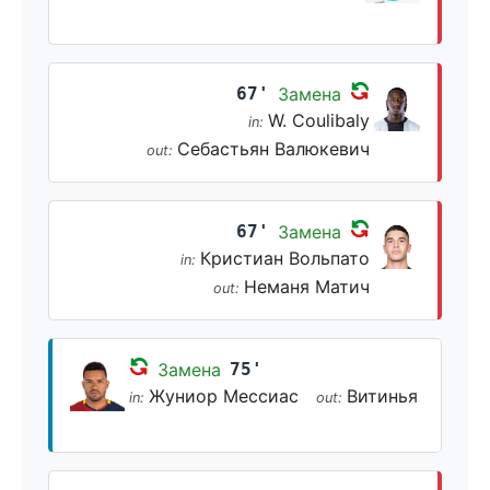
67'
Замена
W. Coulibaly
in:
Себастьян Валюкевич
out:
67'
Замена
Кристиан Вольпато
in:
Неманя Матич
out:
Замена
75'
Жуниор Мессиас
Витинья
in:
out: