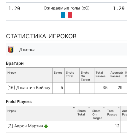
Ожидаемые голы (xG)
1.20
1.29
СТАТИСТИКА ИГРОКОВ
Дженоа
Вратари
Игрок
Saves
Shots
Shots
Total
Accurate
Key
Total
On
Passes
Passes
Pass
Target
[16] Джастин Бейлоу
5
35
29
Field Players
Игрок
Shots
Shots
Total
Accura
Total
On
Passes
Passes
Target
[3] Аарон Мартин
12
1