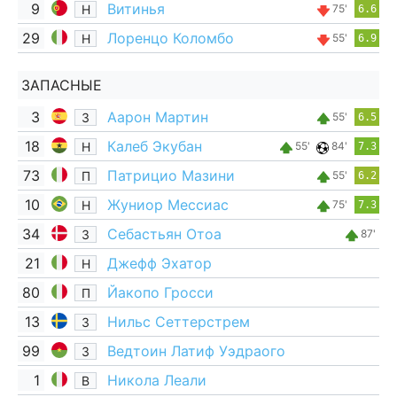
9
Витинья
Н
75'
6.6
29
Лоренцо Коломбо
Н
55'
6.9
ЗАПАСНЫЕ
3
Аарон Мартин
З
55'
6.5
18
Калеб Экубан
Н
55'
84'
7.3
73
Патрицио Мазини
П
55'
6.2
10
Жуниор Мессиас
Н
75'
7.3
34
Себастьян Отоа
З
87'
21
Джефф Эхатор
Н
80
Йакопо Гросси
П
13
Нильс Сеттерстрем
З
99
Ведтоин Латиф Уэдраого
З
1
Никола Леали
В