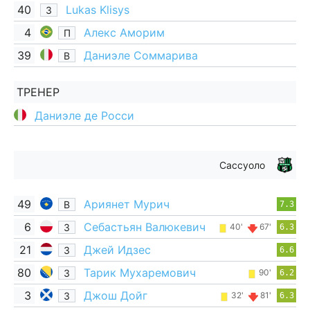
40
Lukas Klisys
З
4
Алекс Аморим
П
39
Даниэле Соммарива
В
ТРЕНЕР
Даниэле де Росси
Сассуоло
49
Ариянет Мурич
В
7.3
6
Себастьян Валюкевич
З
40'
67'
6.3
21
Джей Идзес
З
6.6
80
Тарик Мухаремович
З
90'
6.2
3
Джош Дойг
З
32'
81'
6.3