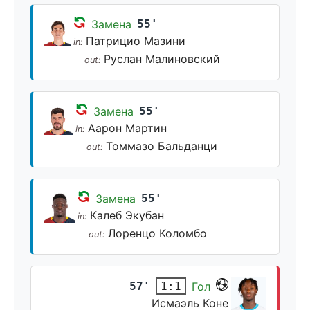
Замена
55'
Патрицио Мазини
in:
Руслан Малиновский
out:
Замена
55'
Аарон Мартин
in:
Томмазо Бальданци
out:
Замена
55'
Калеб Экубан
in:
Лоренцо Коломбо
out:
57'
Гол
1:1
Исмаэль Коне