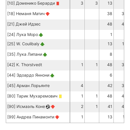
[10] Доменико Берарди
3
3
13
7
[18] Неманя Матич
38
34
[21] Джей Идзес
48
45
[24] Лука Моро
1
[25] W. Coulibaly
13
13
[35] Лука Липани
8
7
[42] K. Thorstvedt
1
1
48
38
[44] Эдоардо Яннони
6
3
[45] Арман Лорьянте
4
42
35
[80] Тарик Мухаремович
1
1
48
40
[90] Исмаэль Коне
2
1
41
40
[99] Андреа Пинамонти
1
13
11