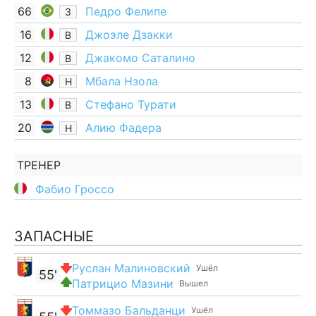
66
Педро Фелипе
З
16
Джоэле Дзакки
В
12
Джакомо Саталино
В
8
Мбала Нзола
Н
13
Стефано Турати
В
20
Алию Фадера
Н
ТРЕНЕР
Фабио Гроссо
ЗАПАСНЫЕ
Руслан Малиновский
Ушёл
55'
Патрицио Мазини
Вышел
Томмазо Бальданци
Ушёл