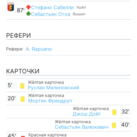
Стефано Сабелли
Ушёл
87'
Себастьян Отоа
Вышел
РЕФЕРИ
A. Rapuano
Рефери:
КАРТОЧКИ
Жёлтая карточка
5'
Руслан Малиновский
Жёлтая карточка
20'
Мортен Френдруп
Жёлтая карточка
32'
Джош Дойг
Жёлтая карточка
40'
Себастьян Валюкевич
Красная карточка
45'