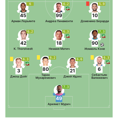
6
6.2
5.9
45
99
10
Арман Лорьянте
Андреа Пинамонти
Доменико Берарди
6.2
6.3
7.3
42
18
90
K. Thorstvedt
Неманя Матич
Исмаэль Коне
6.2
6.3
6.3
6.6
80
6
3
21
Тарик
Себастьян
Джош Дойг
Джей Идзес
Мухаремович
Валюкевич
7.3
49
Ариянет Мурич