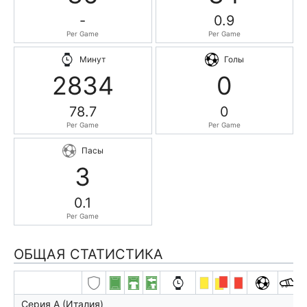
-
0.9
Per Game
Per Game
Минут
Голы
2834
0
78.7
0
Per Game
Per Game
Пасы
3
0.1
Per Game
ОБЩАЯ СТАТИСТИКА
Серия А (Италия)