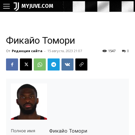
MYJUVE.COM
Фикайо Томори
От
Редакция сайта
-
15 августа, 2023 21:07
1547
0
Фикайо Томори
Полное имя