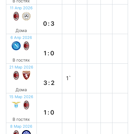
В гостях
11 Апр 2026
п
0:3
Дома
6 Апр 2026
п
1:0
В гостях
21 Мар 2026
в
1`
3:2
Дома
15 Мар 2026
п
1:0
В гостях
8 Мар 2026
в