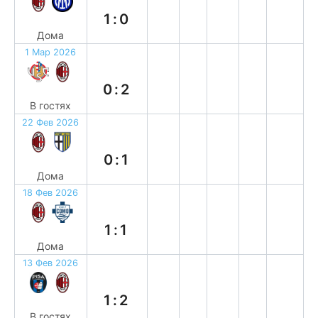
1:0
Дома
1 Мар 2026
в
0:2
В гостях
22 Фев 2026
п
0:1
Дома
18 Фев 2026
н
1:1
Дома
13 Фев 2026
в
1:2
В гостях