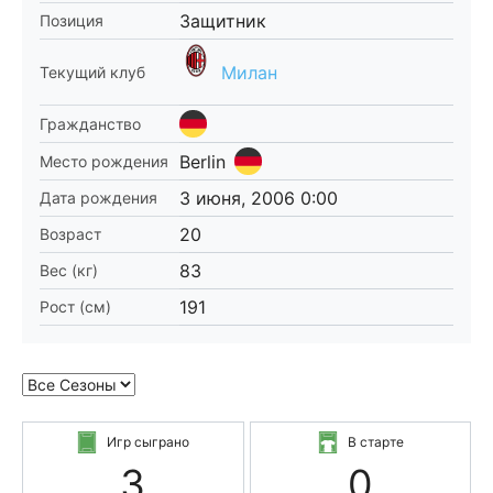
Защитник
Позиция
Милан
Текущий клуб
Гражданство
Berlin
Место рождения
3 июня, 2006 0:00
Дата рождения
20
Возраст
83
Вес (кг)
191
Рост (см)
Игр сыграно
В старте
3
0