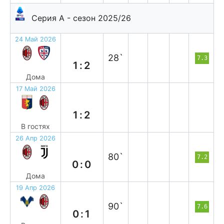
Серия А - сезон 2025/26
24 Май 2026
п
28`
7.3
1:2
Дома
17 Май 2026
в
1:2
В гостях
26 Апр 2026
н
80`
7.2
0:0
Дома
19 Апр 2026
в
90`
7.6
0:1