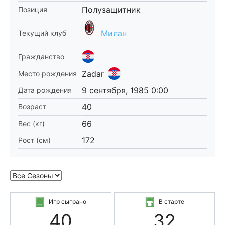
Полузащитник
Позиция
Милан
Текущий клуб
Гражданство
Zadar
Место рождения
9 сентября, 1985 0:00
Дата рождения
40
Возраст
66
Вес (кг)
172
Рост (см)
Игр сыграно
В старте
40
32