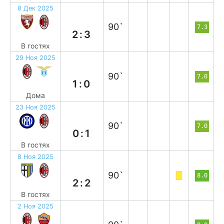
8 Дек 2025
в
90`
7.3
2:3
В гостях
29 Ноя 2025
в
90`
7.0
1:0
Дома
23 Ноя 2025
в
90`
7.0
0:1
В гостях
8 Ноя 2025
н
90`
8.0
2:2
В гостях
2 Ноя 2025
в