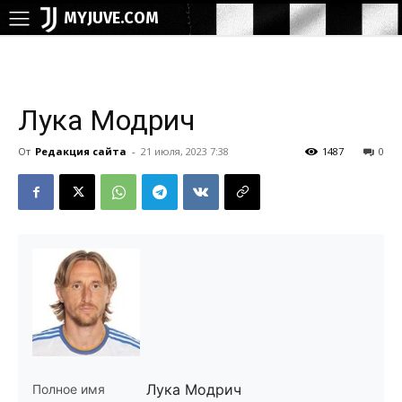
MYJUVE.COM
Лука Модрич
От
Редакция сайта
-
21 июля, 2023 7:38
1487
0
Лука Модрич
Полное имя