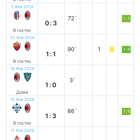
3 Фев 2026
в
72`
7.3
0:3
В гостях
25 Янв 2026
н
90`
1
7.9
1:1
В гостях
18 Янв 2026
в
3`
1:0
Дома
15 Янв 2026
в
86`
7.0
1:3
В гостях
11 Янв 2026
н