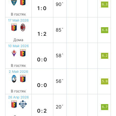
90`
6.3
1:0
В гостях
17 Май 2026
п
85`
6.6
1:2
Дома
10 Май 2026
н
58`
6.2
0:0
В гостях
2 Май 2026
н
56`
5.9
0:0
В гостях
26 Апр 2026
п
20`
6.7
0:2