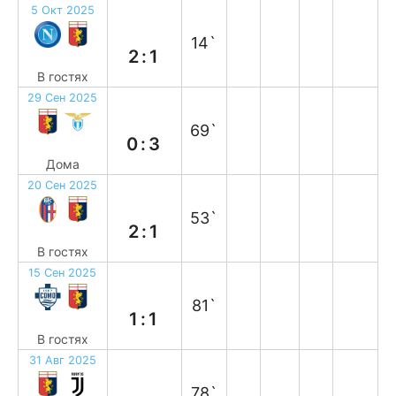
5 Окт 2025
п
14`
2:1
В гостях
29 Сен 2025
п
69`
0:3
Дома
20 Сен 2025
п
53`
2:1
В гостях
15 Сен 2025
н
81`
1:1
В гостях
31 Авг 2025
п
78`