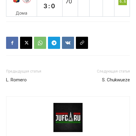
70`
6.6
3:0
Дома
Предыдущая статья
Следующая статья
L. Romero
S. Chukwueze