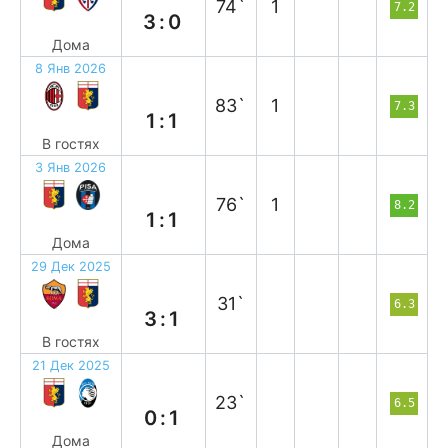
74`
1
7.2
3:0
Дома
8 Янв 2026
н
83`
1
7.3
1:1
В гостях
3 Янв 2026
н
76`
1
8.2
1:1
Дома
29 Дек 2025
п
31`
6.3
3:1
В гостях
21 Дек 2025
п
23`
6.5
0:1
Дома