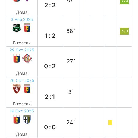
67`
1
7.0
2:2
Дома
3 Ноя 2025
в
68`
5.9
1:2
В гостях
29 Окт 2025
п
27`
0:2
Дома
26 Окт 2025
п
3`
2:1
В гостях
19 Окт 2025
н
24`
0:0
Дома