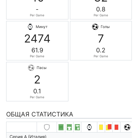
-
0.8
Per Game
Per Game
Минут
Голы
2474
7
61.9
0.2
Per Game
Per Game
Пасы
2
0.1
Per Game
ОБЩАЯ СТАТИСТИКА
Серия А (Италия)