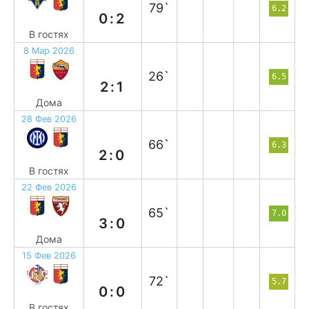
79`
6.2
0:2
В гостях
8 Мар 2026
в
26`
6.5
2:1
Дома
28 Фев 2026
п
66`
6.3
2:0
В гостях
22 Фев 2026
в
65`
7.0
3:0
Дома
15 Фев 2026
н
72`
5.7
0:0
В гостях