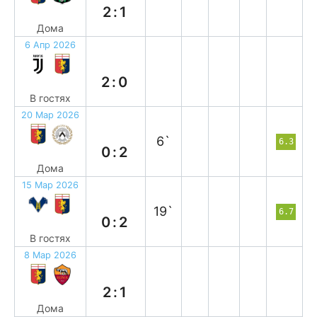
2:1
Дома
6 Апр 2026
п
2:0
В гостях
20 Мар 2026
п
6`
6.3
0:2
Дома
15 Мар 2026
в
19`
6.7
0:2
В гостях
8 Мар 2026
в
2:1
Дома