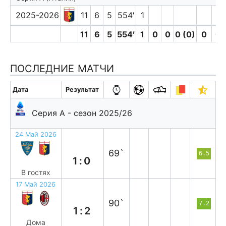
2025-2026
11
6
5
554′
1
11
6
5
554′
1
0
0
0 (0)
0
0
ПОСЛЕДНИЕ МАТЧИ
Дата
Результат
Серия А - сезон 2025/26
24 Май 2026
п
69`
6.5
1:0
В гостях
17 Май 2026
п
90`
7.2
1:2
Дома