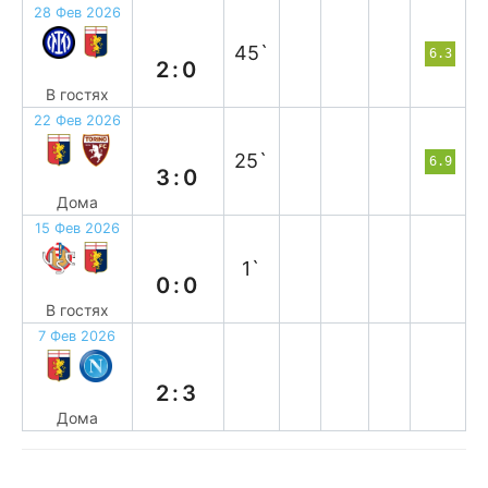
28 Фев 2026
п
45`
6.3
2:0
В гостях
22 Фев 2026
в
25`
6.9
3:0
Дома
15 Фев 2026
н
1`
0:0
В гостях
7 Фев 2026
п
2:3
Дома