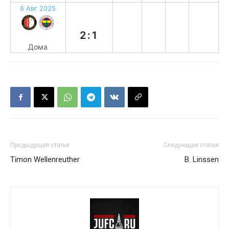
6 Авг 2025
в
2:1
Дома
Предыдущая статья
Следующая статья
Timon Wellenreuther
B. Linssen