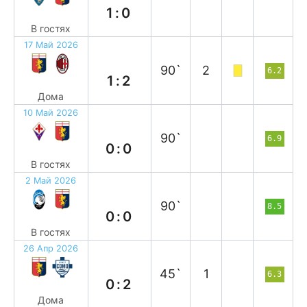
1:0
В гостях
17 Май 2026
п
90`
2
6.2
1:2
Дома
10 Май 2026
н
90`
6.9
0:0
В гостях
2 Май 2026
н
90`
8.5
0:0
В гостях
26 Апр 2026
п
45`
1
6.3
0:2
Дома