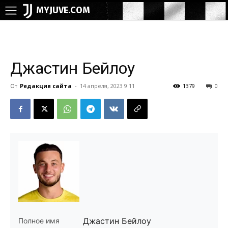
MYJUVE.COM
Джастин Бейлоу
От
Редакция сайта
-
14 апреля, 2023 9:11
1379
0
Джастин Бейлоу
Полное имя