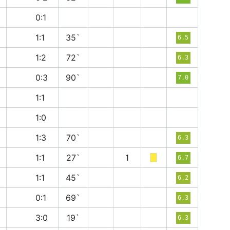
п
0:1
н
1:1
35`
6.5
в
1:2
72`
6.3
в
0:3
90`
7.0
н
1:1
в
1:0
в
1:3
70`
6.3
н
1:1
27`
1
6.7
н
1:1
45`
6.2
в
0:1
69`
6.3
в
3:0
19`
6.3