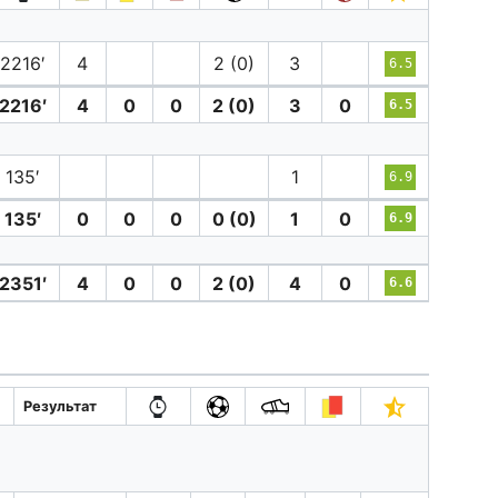
2216′
4
2 (0)
3
6.5
2216′
4
0
0
2 (0)
3
0
6.5
135′
1
6.9
135′
0
0
0
0 (0)
1
0
6.9
2351′
4
0
0
2 (0)
4
0
6.6
Результат