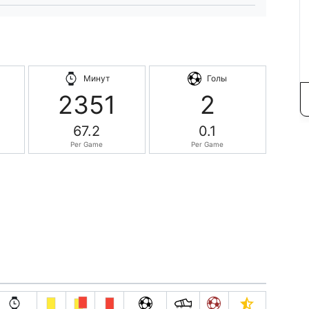
Минут
Голы
2351
2
67.2
0.1
Per Game
Per Game