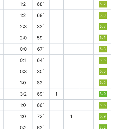
п
1:2
68`
6.2
в
1:2
68`
6.3
п
2:3
32`
6.7
п
2:0
59`
6.5
н
0:0
67`
6.3
в
0:1
64`
6.5
п
0:3
30`
6.5
п
1:0
82`
6.5
в
3:2
69`
1
8.0
п
1:0
66`
6.6
в
1:0
73`
1
6.9
в
0:2
62`
7.2