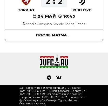
2
2
ТОРИНО
ЮВЕНТУС
24 МАЙ
18:45
Stadio Olimpico Grande Torino, Torino
ПОСЛЕ МАТЧА
Данный сайт не является официальным сайтом
JUVENTUS F.C. SPA, и никоим образом не связан с
JUVENTUS F.C. SPA. Исключительные права на
товарные знаки "JUVENTUS", "JUVE" принадлежат
футбольному клубу Ювентус, Турин, Италия.
Основан в 2002 году.