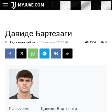
MYJUVE.COM
Давиде Бартезаги
От
Редакция сайта
-
10 февраля, 2023 8:42
1504
0
Давиде Бартезаги
Полное имя