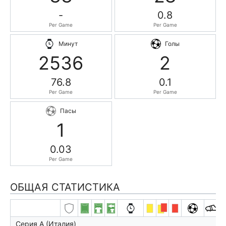
-
0.8
Per Game
Per Game
Минут
Голы
2536
2
76.8
0.1
Per Game
Per Game
Пасы
1
0.03
Per Game
ОБЩАЯ СТАТИСТИКА
Серия А (Италия)