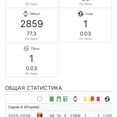
Per Game
Per Game
Минут
Голы
2859
1
77.3
0.03
Per Game
Per Game
Пасы
1
0.03
Per Game
ОБЩАЯ СТАТИСТИКА
Серия А (Италия)
2025-2026
36
31
5
2769′
1
1
1 (0)