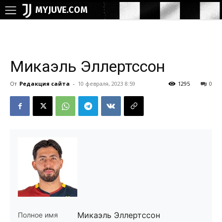
MYJUVE.COM
Микаэль Эллертссон
От
Редакция сайта
-
10 февраля, 2023 8:59
1295
0
Микаэль Эллертссон
Полное имя