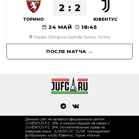
2
2
ТОРИНО
ЮВЕНТУС
24 МАЙ
18:45
Stadio Olimpico Grande Torino, Torino
ПОСЛЕ МАТЧА
Данный сайт не является официальным сайтом
JUVENTUS F.C. SPA, и никоим образом не связан с
JUVENTUS F.C. SPA. Исключительные права на
товарные знаки "JUVENTUS", "JUVE" принадлежат
футбольному клубу Ювентус, Турин, Италия.