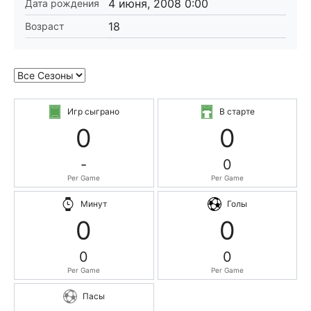
4 июня, 2008 0:00
Дата рождения
18
Возраст
Игр сыграно
В старте
0
0
-
0
Per Game
Per Game
Минут
Голы
0
0
0
0
Per Game
Per Game
Пасы