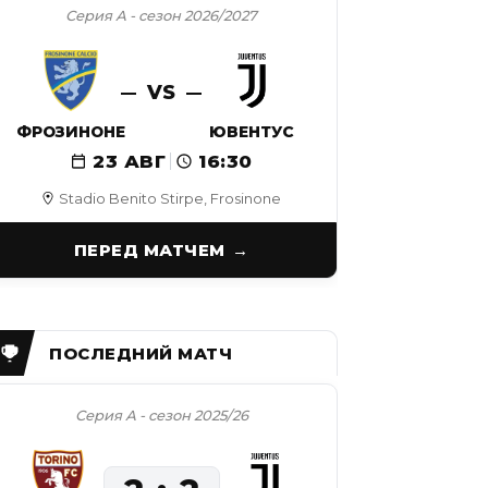
Серия А - сезон 2026/2027
VS
ФРОЗИНОНЕ
ЮВЕНТУС
23 АВГ
16:30
Stadio Benito Stirpe, Frosinone
ПЕРЕД МАТЧЕМ
Серия А - сезон 2025/26