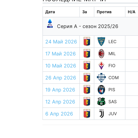
Дата
За
Против
H/A
Серия А - сезон 2025/26
24 Май 2026
LEC
17 Май 2026
MIL
10 Май 2026
FIO
26 Апр 2026
COM
19 Апр 2026
PIS
12 Апр 2026
SAS
6 Апр 2026
JUV