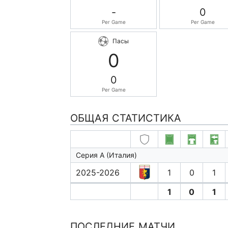
-
0
Per Game
Per Game
Пасы
0
0
Per Game
ОБЩАЯ СТАТИСТИКА
Серия А (Италия)
2025-2026
1
0
1
1
0
1
ПОСЛЕДНИЕ МАТЧИ