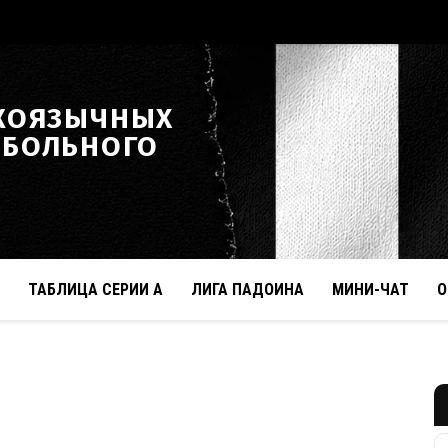
КОЯЗЫЧНЫХ
ТБОЛЬНОГО
ТАБЛИЦА СЕРИИ А
ЛИГА ПАДОИНА
МИНИ-ЧАТ
О