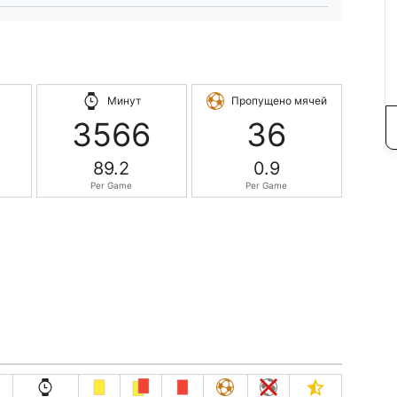
Минут
Пропущено мячей
3566
36
89.2
0.9
Per Game
Per Game