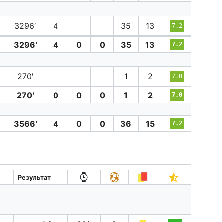
3296′
4
35
13
7.2
3296′
4
0
0
35
13
7.2
270′
1
2
7.0
270′
0
0
0
1
2
7.0
3566′
4
0
0
36
15
7.2
Результат