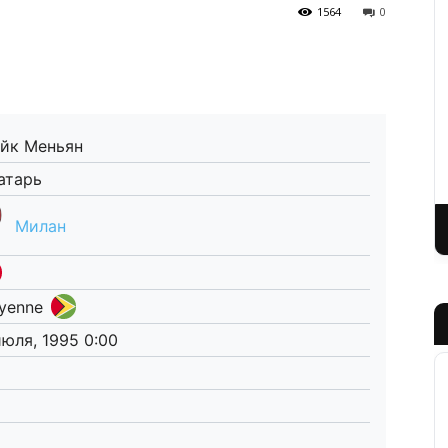
1564
0
йк Меньян
атарь
Милан
yenne
июля, 1995 0:00
1