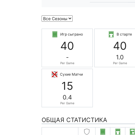
Игр сыграно
В старте
40
40
-
1.0
Per Game
Per Game
Сухие Матчи
15
0.4
Per Game
ОБЩАЯ СТАТИСТИКА