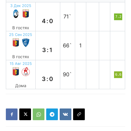
3 Дек 2025
п
71`
7.2
4:0
В гостях
25 Сен 2025
п
66`
1
3:1
В гостях
15 Авг 2025
в
90`
6.6
3:0
Дома