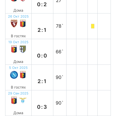
27`
0:2
Дома
26 Окт 2025
п
78`
2:1
В гостях
19 Окт 2025
н
66`
0:0
Дома
5 Окт 2025
п
90`
2:1
В гостях
29 Сен 2025
п
90`
0:3
Дома