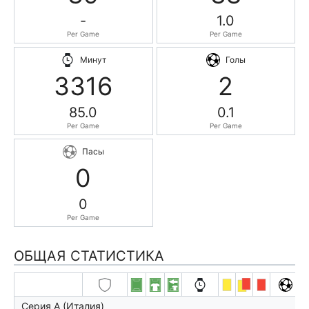
-
1.0
Per Game
Per Game
Минут
Голы
3316
2
85.0
0.1
Per Game
Per Game
Пасы
0
0
Per Game
ОБЩАЯ СТАТИСТИКА
Серия А (Италия)