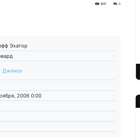
841
0
фф Эхатор
рвард
Дженоа
ноября, 2006 0:00