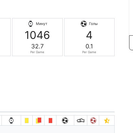
Минут
Голы
1046
4
32.7
0.1
Per Game
Per Game