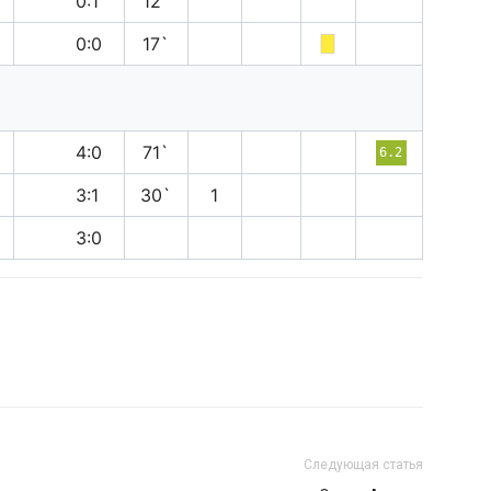
п
0:1
12`
н
0:0
17`
п
4:0
71`
6.2
п
3:1
30`
1
в
3:0
Следующая статья