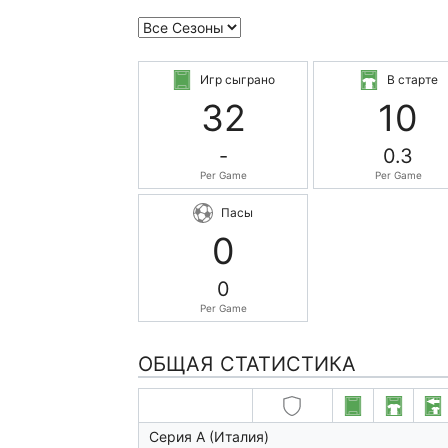
Игр сыграно
В старте
32
10
-
0.3
Per Game
Per Game
Пасы
0
0
Per Game
ОБЩАЯ СТАТИСТИКА
Серия А (Италия)