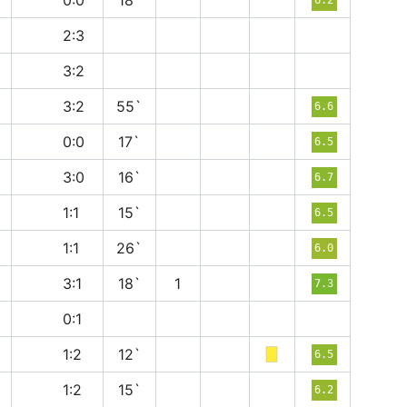
н
0:0
18`
п
2:3
п
3:2
в
3:2
55`
6.6
н
0:0
17`
6.5
в
3:0
16`
6.7
н
1:1
15`
6.5
н
1:1
26`
6.0
п
3:1
18`
1
7.3
п
0:1
п
1:2
12`
6.5
в
1:2
15`
6.2