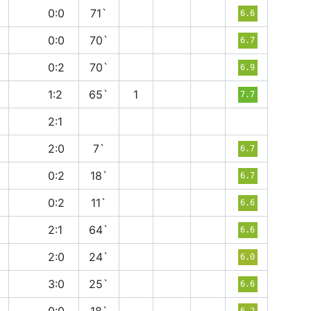
н
0:0
71`
6.6
н
0:0
70`
6.7
п
0:2
70`
6.9
в
1:2
65`
1
7.7
в
2:1
п
2:0
7`
6.7
п
0:2
18`
6.7
в
0:2
11`
6.6
в
2:1
64`
6.6
п
2:0
24`
6.0
в
3:0
25`
6.6
6.2