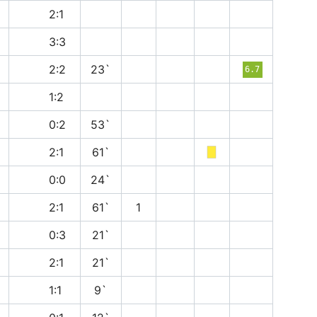
в
2:1
н
3:3
н
2:2
23`
6.7
в
1:2
п
0:2
53`
п
2:1
61`
н
0:0
24`
п
2:1
61`
1
п
0:3
21`
п
2:1
21`
н
1:1
9`