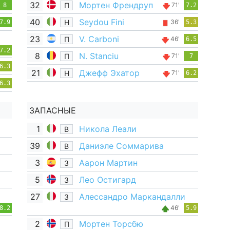
32
Мортен Френдруп
П
71'
8
7.2
40
Seydou Fini
Н
36'
7.9
5.3
23
V. Carboni
П
46'
6.5
7.2
8
N. Stanciu
П
71'
7
6.3
21
Джефф Эхатор
Н
71'
6.2
6.3
ЗАПАСНЫЕ
1
Никола Леали
В
39
Даниэле Соммарива
В
3
Аарон Мартин
З
5
Лео Остигард
З
27
Алессандро Маркандалли
З
46'
8.2
5.9
2
Мортен Торсбю
П