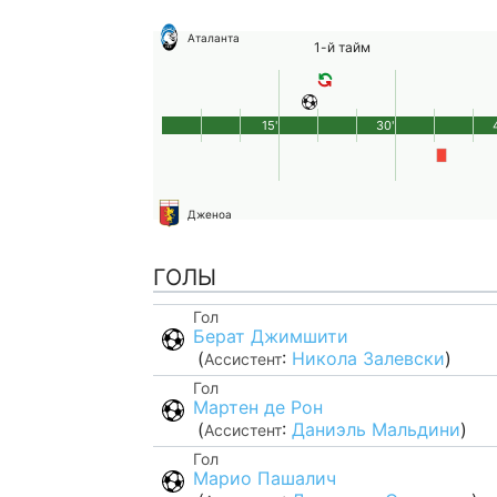
Аталанта
1-й тайм
15'
30'
Дженоа
ГОЛЫ
Гол
Берат Джимшити
(
:
Никола Залевски
)
Ассистент
Гол
Мартен де Рон
(
:
Даниэль Мальдини
)
Ассистент
Гол
Марио Пашалич