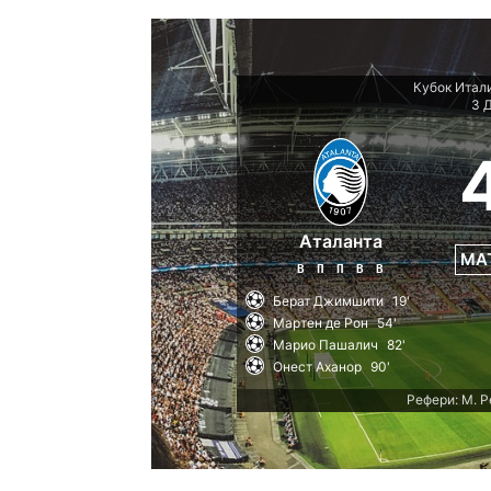
Кубок Итали
3 
Аталанта
МА
В
П
П
В
В
Берат Джимшити
19'
Мартен де Рон
54'
Марио Пашалич
82'
Онест Аханор
90'
Рефери: M. Pe