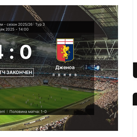
и - сезон 2025/26
Тур 3
|
Дек 2025
-
14:00
4
:
0
Дженоа
ТЧ ЗАКОНЧЕН
П
В
Н
Н
В
rri
Половина матча: 1-0
|