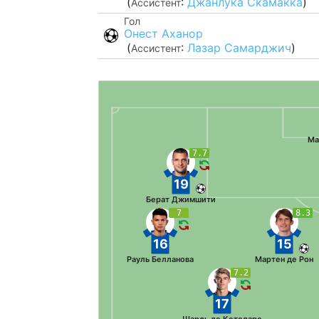
(
:
Джанлука Скамакка
)
Ассистент
Гол
Онест Аханор
(
:
Лазар Самарджич
)
Ассистент
Ма
7.7
19
Берат Джимшити
7
8.3
16
15
Рауль Белланова
Мартен де Рон
7.2
17