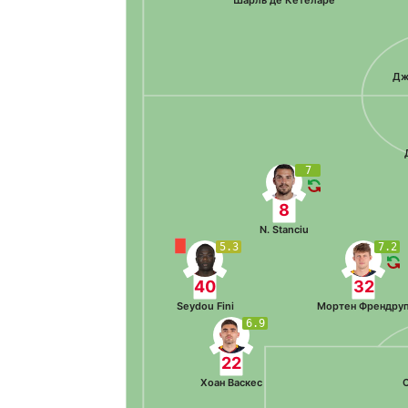
Шарль де Кетеларе
Дж
7
8
N. Stanciu
5.3
7.2
40
32
Seydou Fini
Мортен Френдру
6.9
22
Хоан Васкес
С