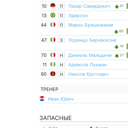
10
Лазар Самарджич
П
61'
13
Эдерсон
П
44
Марко Брешианини
П
60'
47
Лоренцо Бернаскони
З
74'
70
Даниэль Мальдини
Н
21'
11
Адемола Лукман
Н
90
Никола Крстович
Н
ТРЕНЕР
Иван Юрич
ЗАПАСНЫЕ
Ушёл
Вышел