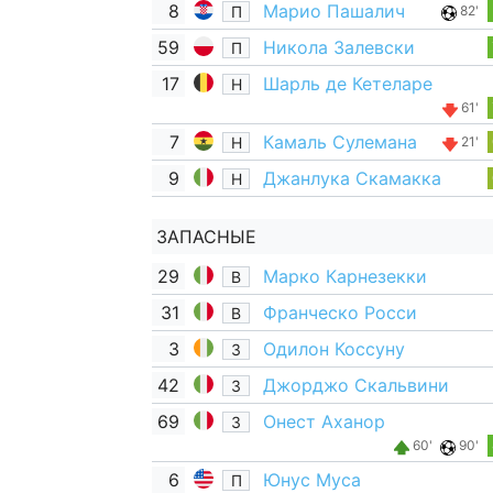
8
Марио Пашалич
П
82'
59
Никола Залевски
П
17
Шарль де Кетеларе
Н
61'
7
Камаль Сулемана
Н
21'
9
Джанлука Скамакка
Н
ЗАПАСНЫЕ
29
Марко Карнезекки
В
31
Франческо Росси
В
3
Одилон Коссуну
З
42
Джорджо Скальвини
З
69
Онест Аханор
З
60'
90'
6
Юнус Муса
П