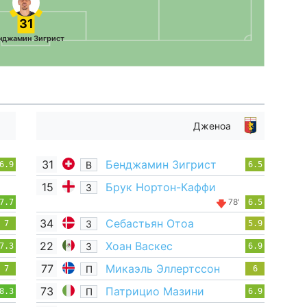
31
нджамин Зигрист
Дженоа
31
Бенджамин Зигрист
В
6.9
6.5
15
Брук Нортон-Каффи
З
78'
7.7
6.5
34
Себастьян Отоа
З
7
5.9
22
Хоан Васкес
З
7.3
6.9
77
Микаэль Эллертссон
П
7
6
73
Патрицио Мазини
П
8.3
6.9