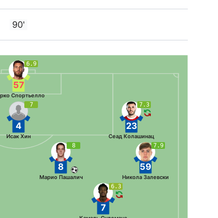
90'
6.9
57
рко Спортьелло
7
7.3
4
23
Исак Хин
Сеад Колашинац
8
7.9
8
59
Марио Пашалич
Никола Залевски
6.3
7