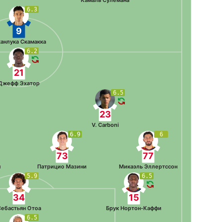
Камаль Сулемана
6.3
9
анлука Скамакка
6.2
21
Джефф Эхатор
6.5
23
V. Carboni
6.9
6
73
77
п
Патрицио Мазини
Микаэль Эллертссон
5.9
6.5
34
15
ебастьян Отоа
Брук Нортон-Каффи
6.5