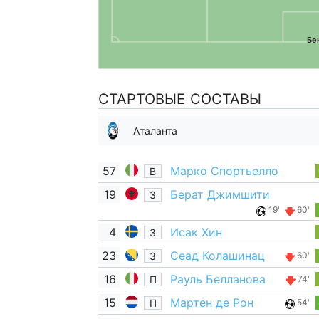
Бе
СТАРТОВЫЕ СОСТАВЫ
Аталанта
57
Марко Спортьелло
В
19
Берат Джимшити
З
19'
60'
4
Исак Хин
З
23
Сеад Колашинац
З
60'
16
Рауль Белланова
П
74'
15
Мартен де Рон
П
54'