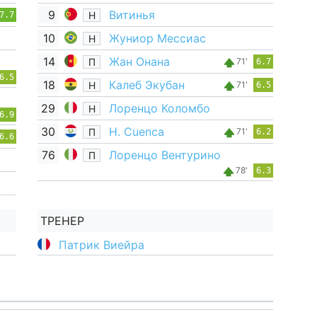
9
Витинья
Н
7.7
10
Жуниор Мессиас
Н
14
Жан Онана
П
71'
6.7
6.5
18
Калеб Экубан
Н
71'
6.5
29
Лоренцо Коломбо
Н
6.9
30
H. Cuenca
П
71'
6.2
6.6
76
Лоренцо Вентурино
П
78'
6.3
ТРЕНЕР
Патрик Виейра