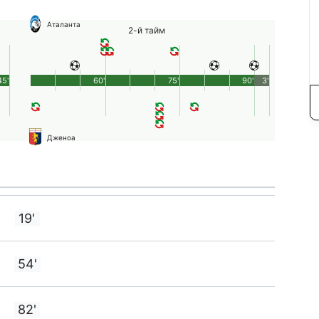
Аталанта
2-й тайм
45'
60'
75'
90'
3'
Дженоа
19'
54'
82'