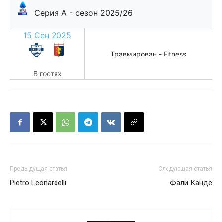
Серия А - сезон 2025/26
15 Сен 2025
Травмирован - Fitness
В гостях
Предыдущая статья
Следующая статья
Pietro Leonardelli
Фали Канде