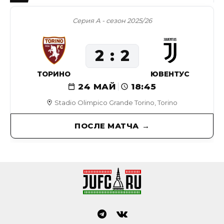
Серия А - сезон 2025/26
2
2
ТОРИНО
ЮВЕНТУС
24 МАЙ
18:45
Stadio Olimpico Grande Torino, Torino
ПОСЛЕ МАТЧА