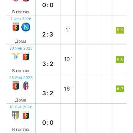
0:0
В гостях
7 Фев 2026
п
1`
5.9
2:3
Дома
30 Янв 2026
п
10`
6.6
3:2
В гостях
25 Янв 2026
в
16`
6.7
3:2
Дома
18 Янв 2026
н
0:0
В гостях