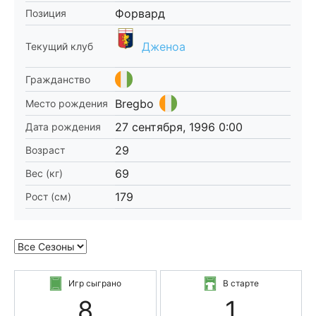
Форвард
Позиция
Дженоа
Текущий клуб
Гражданство
Bregbo
Место рождения
27 сентября, 1996 0:00
Дата рождения
29
Возраст
69
Вес (кг)
179
Рост (см)
Игр сыграно
В старте
8
1